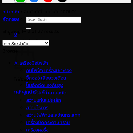
หน้าหลัก
/
สินค้าที่มีป้ายกำกับ “POLO”
คัดกรอง
ค้นหา:
Showing 1–12 of 27 results
0
ตะกร้าสินค้า
Browse
A. เครื่องมือไฟฟ้า
กบไฟฟ้า เครื่องเซาะร่อง
จิ๊กซอว์ เลื่อยวงเดือน
ไม่มีสินค้าในตะกร้า
ปั๊มอัดฉีดแรงดันสูง
กลับสู่หน้าร้านค้า
สว่านเจาะทำลายสกัด
สว่านแท่นแม่เหล็ก
สว่านโรตารี
สว่านไฟฟ้าและสว่านกระแทก
เครื่องขัดกระดาษทราย
เครื่องคอริ่ง