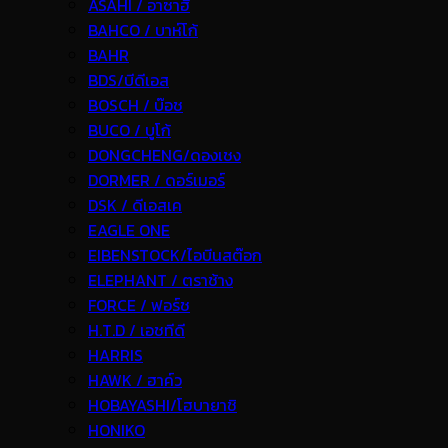
ASAHI / อาซาฮี
BAHCO / บาห์โก้
BAHR
BDS/บีดีเอส
BOSCH / บ๊อช
BUCO / บูโก้
DONGCHENG/ดองเชง
DORMER / ดอร์เมอร์
DSK / ดีเอสเค
EAGLE ONE
EIBENSTOCK/ไอบีนสต๊อก
ELEPHANT / ตราช้าง
FORCE / ฟอร์ช
H.T.D / เอชทีดี
HARRIS
HAWK / ฮาค์ว
HOBAYASHI/โฮบายาชิ
HONIKO