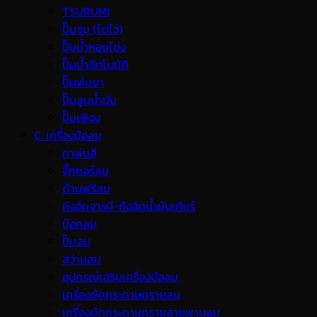
TSURUMI
ปั๊มจุ่ม (ไดโว่)
ปั๊มน้ำหอยโข่ง
ปั๊มน้ำอัตโนมัติ
ปั๊มพ่นยา
ปั๊มสูบน้ำมัน
ปั๊มเฟือง
C. เครื่องมือลม
กาพ่นสี
จิ๊กซอร์ลม
ด้ามฟรีลม
ถังอัดจารบี-ถังอัดน้ำมันเกียร์
บ๊อกลม
ปั๊มลม
สว่านลม
อุปกรณ์เสริมเครื่องมือลม
เครื่องขัดกระดาษทรายลม
เครื่องขัดกระดาษทรายสายพานลม