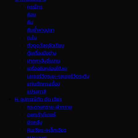
กรรไกร
ค้อน
คีม
คีมย้ำหางปลา
ตะไบ
ตัวดูดวัสดุผิวเรียบ
ตู้เครื่องมือช่าง
ปากกาจับชิ้นงาน
เครื่องยิงกล่องใช้ลม
เลเซอร์วัดระยะ-เลเซอร์วัดระดับ
แท่นตัดกระเบื้อง
แปรงทาสี
H. อุปกรณ์ตัด ขัด เจียร
กระดาษทราย-ผ้าทราย
ดอกเร้าท์เตอร์
มีดกลึง
หินเจียร-เหล็กเจียร
แปรงลวด