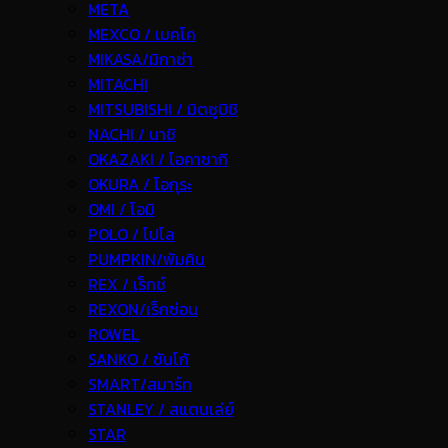
META
MEXCO / เมคโค
MIKASA/มิกาซ่า
MITACHI
MITSUBISHI / มิตซูบิชิ
NACHI / นาชิ
OKAZAKI / โอคาซากิ
OKURA / โอกุระ
OMI / โอมิ
POLO / โปโล
PUMPKIN/พัมคิน
REX / เร็กช์
REXON/เร็กซ่อน
ROWEL
SANKO / ซันโก้
SMART/สมาร์ท
STANLEY / สแตนเล่ย์
STAR