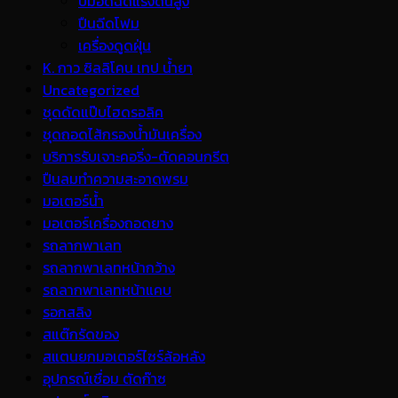
ปั้มอัดฉีดแรงดันสูง
ปืนฉีดโฟม
เครื่องดูดฝุ่น
K. กาว ซิลลิโคน เทป น้ำยา
Uncategorized
ชุดดัดแป๊บไฮดรอลิค
ชุดถอดไส้กรองน้ำมันเครื่อง
บริการรับเจาะคอริ่ง-ตัดคอนกรีต
ปืนลมทำความสะอาดพรม
มอเตอร์น้ำ
มอเตอร์เครื่องถอดยาง
รถลากพาเลท
รถลากพาเลทหน้ากว้าง
รถลากพาเลทหน้าแคบ
รอกสลิง
สแต๊กรัดของ
สแตนยกมอเตอร์ไซร์ล้อหลัง
อุปกรณ์เชื่อม ตัดก๊าซ