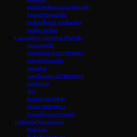
แผ่นตัดเหล็กและแผ่นเจียรเหล็ก
ใบเพชรตัดคอนกรีต
ใบเลื่อยจิ๊กซอว์-ใบเลื่อยอื่นๆ
ใบเลื่อยวงเดือน
I. อุปกรณ์เจาะ ดอกสว่าน ต๊าป กลึง
กระบอกคอริ่ง
ดอกคว้านรู (COUTERSINK)
ดอกสกัดคอนกรีต
ดอกสว่าน
ดอกเจ็ทบอส (JETBROACH)
ดอกไขควง
ต๊าป
รีมเมอร์ (REAMER)
เอ็นมิล (END MILL)
โฮลซอร์เจาะปูน เจาะผนัง
j.เครื่องมือทำความสะอาด
ถังฉีดโฟม