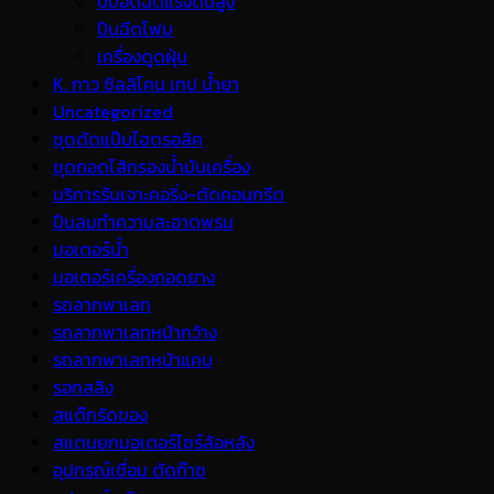
ปั้มอัดฉีดแรงดันสูง
ปืนฉีดโฟม
เครื่องดูดฝุ่น
K. กาว ซิลลิโคน เทป น้ำยา
Uncategorized
ชุดดัดแป๊บไฮดรอลิค
ชุดถอดไส้กรองน้ำมันเครื่อง
บริการรับเจาะคอริ่ง-ตัดคอนกรีต
ปืนลมทำความสะอาดพรม
มอเตอร์น้ำ
มอเตอร์เครื่องถอดยาง
รถลากพาเลท
รถลากพาเลทหน้ากว้าง
รถลากพาเลทหน้าแคบ
รอกสลิง
สแต๊กรัดของ
สแตนยกมอเตอร์ไซร์ล้อหลัง
อุปกรณ์เชื่อม ตัดก๊าซ