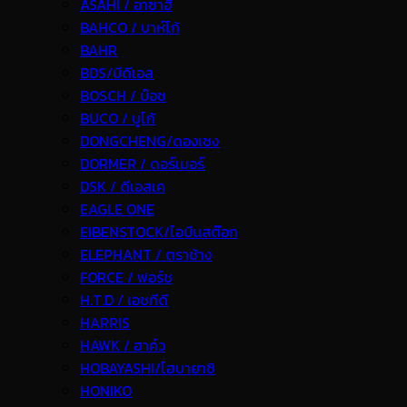
ASAHI / อาซาฮี
BAHCO / บาห์โก้
BAHR
BDS/บีดีเอส
BOSCH / บ๊อช
BUCO / บูโก้
DONGCHENG/ดองเชง
DORMER / ดอร์เมอร์
DSK / ดีเอสเค
EAGLE ONE
EIBENSTOCK/ไอบีนสต๊อก
ELEPHANT / ตราช้าง
FORCE / ฟอร์ช
H.T.D / เอชทีดี
HARRIS
HAWK / ฮาค์ว
HOBAYASHI/โฮบายาชิ
HONIKO