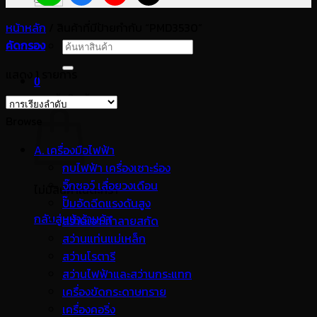
หน้าหลัก
/
สินค้าที่มีป้ายกำกับ “PMD3530”
คัดกรอง
ค้นหา:
แสดง 1 รายการ
0
ตะกร้าสินค้า
Browse
A. เครื่องมือไฟฟ้า
กบไฟฟ้า เครื่องเซาะร่อง
จิ๊กซอว์ เลื่อยวงเดือน
ไม่มีสินค้าในตะกร้า
ปั๊มอัดฉีดแรงดันสูง
กลับสู่หน้าร้านค้า
สว่านเจาะทำลายสกัด
สว่านแท่นแม่เหล็ก
สว่านโรตารี
สว่านไฟฟ้าและสว่านกระแทก
เครื่องขัดกระดาษทราย
เครื่องคอริ่ง