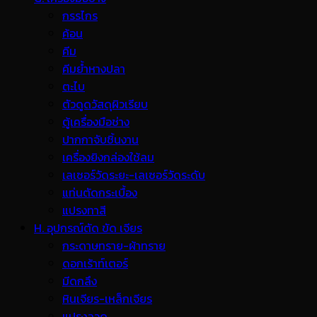
กรรไกร
ค้อน
คีม
คีมย้ำหางปลา
ตะไบ
ตัวดูดวัสดุผิวเรียบ
ตู้เครื่องมือช่าง
ปากกาจับชิ้นงาน
เครื่องยิงกล่องใช้ลม
เลเซอร์วัดระยะ-เลเซอร์วัดระดับ
แท่นตัดกระเบื้อง
แปรงทาสี
H. อุปกรณ์ตัด ขัด เจียร
กระดาษทราย-ผ้าทราย
ดอกเร้าท์เตอร์
มีดกลึง
หินเจียร-เหล็กเจียร
แปรงลวด