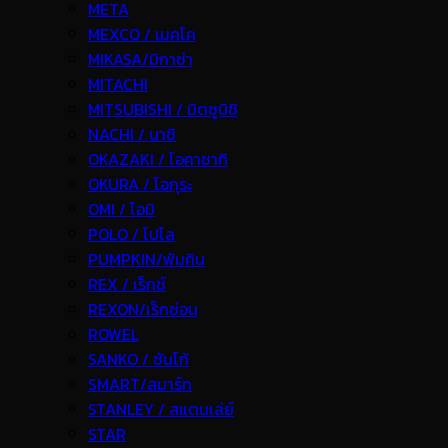
META
MEXCO / เมคโค
MIKASA/มิกาซ่า
MITACHI
MITSUBISHI / มิตซูบิชิ
NACHI / นาชิ
OKAZAKI / โอคาซากิ
OKURA / โอกุระ
OMI / โอมิ
POLO / โปโล
PUMPKIN/พัมคิน
REX / เร็กช์
REXON/เร็กซ่อน
ROWEL
SANKO / ซันโก้
SMART/สมาร์ท
STANLEY / สแตนเล่ย์
STAR