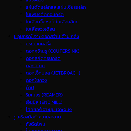
แผ่นตัดเหล็กและแผ่นเจียรเหล็ก
ใบเพชรตัดคอนกรีต
ใบเลื่อยจิ๊กซอว์-ใบเลื่อยอื่นๆ
ใบเลื่อยวงเดือน
I. อุปกรณ์เจาะ ดอกสว่าน ต๊าป กลึง
กระบอกคอริ่ง
ดอกคว้านรู (COUTERSINK)
ดอกสกัดคอนกรีต
ดอกสว่าน
ดอกเจ็ทบอส (JETBROACH)
ดอกไขควง
ต๊าป
รีมเมอร์ (REAMER)
เอ็นมิล (END MILL)
โฮลซอร์เจาะปูน เจาะผนัง
j.เครื่องมือทำความสะอาด
ถังฉีดโฟม