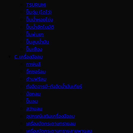
TSURUMI
ปั๊มจุ่ม (ไดโว่)
ปั๊มน้ำหอยโข่ง
ปั๊มน้ำอัตโนมัติ
ปั๊มพ่นยา
ปั๊มสูบน้ำมัน
ปั๊มเฟือง
C. เครื่องมือลม
กาพ่นสี
จิ๊กซอร์ลม
ด้ามฟรีลม
ถังอัดจารบี-ถังอัดน้ำมันเกียร์
บ๊อกลม
ปั๊มลม
สว่านลม
อุปกรณ์เสริมเครื่องมือลม
เครื่องขัดกระดาษทรายลม
เครื่องขัดกระดาษทรายสายพานลม