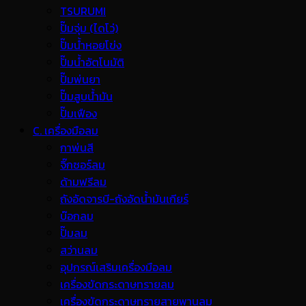
TSURUMI
ปั๊มจุ่ม (ไดโว่)
ปั๊มน้ำหอยโข่ง
ปั๊มน้ำอัตโนมัติ
ปั๊มพ่นยา
ปั๊มสูบน้ำมัน
ปั๊มเฟือง
C. เครื่องมือลม
กาพ่นสี
จิ๊กซอร์ลม
ด้ามฟรีลม
ถังอัดจารบี-ถังอัดน้ำมันเกียร์
บ๊อกลม
ปั๊มลม
สว่านลม
อุปกรณ์เสริมเครื่องมือลม
เครื่องขัดกระดาษทรายลม
เครื่องขัดกระดาษทรายสายพานลม