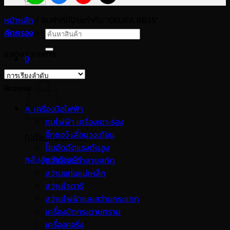
หน้าหลัก
/
สินค้าที่มีป้ายกำกับ “OKURA RB25”
คัดกรอง
ค้นหา:
แสดง 1 รายการ
0
ตะกร้าสินค้า
Browse
A. เครื่องมือไฟฟ้า
กบไฟฟ้า เครื่องเซาะร่อง
จิ๊กซอว์ เลื่อยวงเดือน
ไม่มีสินค้าในตะกร้า
ปั๊มอัดฉีดแรงดันสูง
กลับสู่หน้าร้านค้า
สว่านเจาะทำลายสกัด
สว่านแท่นแม่เหล็ก
สว่านโรตารี
สว่านไฟฟ้าและสว่านกระแทก
เครื่องขัดกระดาษทราย
เครื่องคอริ่ง