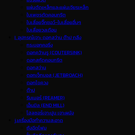
แผ่นตัดเหล็กและแผ่นเจียรเหล็ก
ใบเพชรตัดคอนกรีต
ใบเลื่อยจิ๊กซอว์-ใบเลื่อยอื่นๆ
ใบเลื่อยวงเดือน
I. อุปกรณ์เจาะ ดอกสว่าน ต๊าป กลึง
กระบอกคอริ่ง
ดอกคว้านรู (COUTERSINK)
ดอกสกัดคอนกรีต
ดอกสว่าน
ดอกเจ็ทบอส (JETBROACH)
ดอกไขควง
ต๊าป
รีมเมอร์ (REAMER)
เอ็นมิล (END MILL)
โฮลซอร์เจาะปูน เจาะผนัง
j.เครื่องมือทำความสะอาด
ถังฉีดโฟม