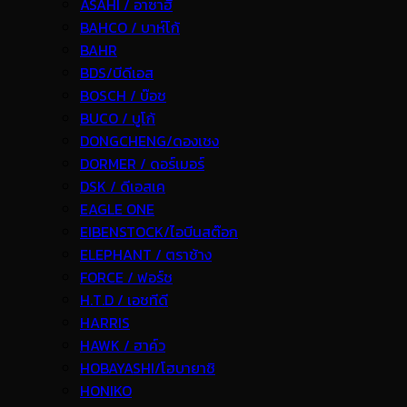
ASAHI / อาซาฮี
BAHCO / บาห์โก้
BAHR
BDS/บีดีเอส
BOSCH / บ๊อช
BUCO / บูโก้
DONGCHENG/ดองเชง
DORMER / ดอร์เมอร์
DSK / ดีเอสเค
EAGLE ONE
EIBENSTOCK/ไอบีนสต๊อก
ELEPHANT / ตราช้าง
FORCE / ฟอร์ช
H.T.D / เอชทีดี
HARRIS
HAWK / ฮาค์ว
HOBAYASHI/โฮบายาชิ
HONIKO