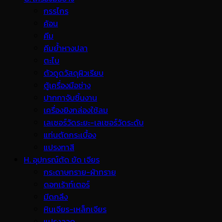
กรรไกร
ค้อน
คีม
คีมย้ำหางปลา
ตะไบ
ตัวดูดวัสดุผิวเรียบ
ตู้เครื่องมือช่าง
ปากกาจับชิ้นงาน
เครื่องยิงกล่องใช้ลม
เลเซอร์วัดระยะ-เลเซอร์วัดระดับ
แท่นตัดกระเบื้อง
แปรงทาสี
H. อุปกรณ์ตัด ขัด เจียร
กระดาษทราย-ผ้าทราย
ดอกเร้าท์เตอร์
มีดกลึง
หินเจียร-เหล็กเจียร
แปรงลวด