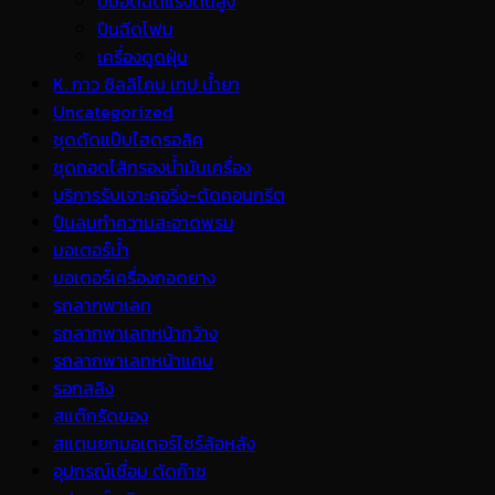
ปั้มอัดฉีดแรงดันสูง
ปืนฉีดโฟม
เครื่องดูดฝุ่น
K. กาว ซิลลิโคน เทป น้ำยา
Uncategorized
ชุดดัดแป๊บไฮดรอลิค
ชุดถอดไส้กรองน้ำมันเครื่อง
บริการรับเจาะคอริ่ง-ตัดคอนกรีต
ปืนลมทำความสะอาดพรม
มอเตอร์น้ำ
มอเตอร์เครื่องถอดยาง
รถลากพาเลท
รถลากพาเลทหน้ากว้าง
รถลากพาเลทหน้าแคบ
รอกสลิง
สแต๊กรัดของ
สแตนยกมอเตอร์ไซร์ล้อหลัง
อุปกรณ์เชื่อม ตัดก๊าซ