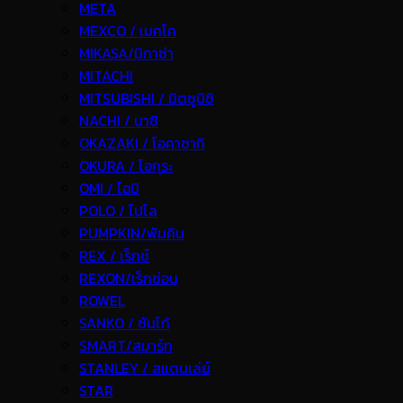
META
MEXCO / เมคโค
MIKASA/มิกาซ่า
MITACHI
MITSUBISHI / มิตซูบิชิ
NACHI / นาชิ
OKAZAKI / โอคาซากิ
OKURA / โอกุระ
OMI / โอมิ
POLO / โปโล
PUMPKIN/พัมคิน
REX / เร็กช์
REXON/เร็กซ่อน
ROWEL
SANKO / ซันโก้
SMART/สมาร์ท
STANLEY / สแตนเล่ย์
STAR