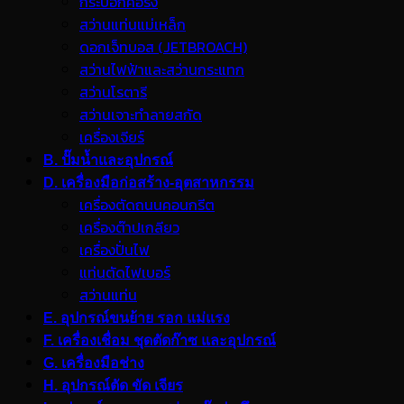
กระบอกคอริ่ง
สว่านแท่นแม่เหล็ก
ดอกเจ็ทบอส (JETBROACH)
สว่านไฟฟ้าและสว่านกระแทก
สว่านโรตารี
สว่านเจาะทำลายสกัด
เครื่องเจียร์
B. ปั๊มน้ำและอุปกรณ์
D. เครื่องมือก่อสร้าง-อุตสาหกรรม
เครื่องตัดถนนคอนกรีต
เครื่องต๊าปเกลียว
เครื่องปั่นไฟ
แท่นตัดไฟเบอร์
สว่านแท่น
E. อุปกรณ์ขนย้าย รอก แม่แรง
F. เครื่องเชื่อม ชุดตัดก๊าซ และอุปกรณ์
G. เครื่องมือช่าง
H. อุปกรณ์ตัด ขัด เจียร