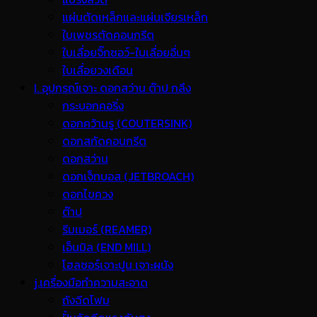
แผ่นตัดเหล็กและแผ่นเจียรเหล็ก
ใบเพชรตัดคอนกรีต
ใบเลื่อยจิ๊กซอว์-ใบเลื่อยอื่นๆ
ใบเลื่อยวงเดือน
I. อุปกรณ์เจาะ ดอกสว่าน ต๊าป กลึง
กระบอกคอริ่ง
ดอกคว้านรู (COUTERSINK)
ดอกสกัดคอนกรีต
ดอกสว่าน
ดอกเจ็ทบอส (JETBROACH)
ดอกไขควง
ต๊าป
รีมเมอร์ (REAMER)
เอ็นมิล (END MILL)
โฮลซอร์เจาะปูน เจาะผนัง
j.เครื่องมือทำความสะอาด
ถังฉีดโฟม