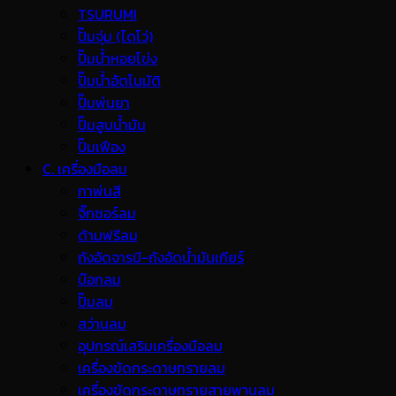
TSURUMI
ปั๊มจุ่ม (ไดโว่)
ปั๊มน้ำหอยโข่ง
ปั๊มน้ำอัตโนมัติ
ปั๊มพ่นยา
ปั๊มสูบน้ำมัน
ปั๊มเฟือง
C. เครื่องมือลม
กาพ่นสี
จิ๊กซอร์ลม
ด้ามฟรีลม
ถังอัดจารบี-ถังอัดน้ำมันเกียร์
บ๊อกลม
ปั๊มลม
สว่านลม
อุปกรณ์เสริมเครื่องมือลม
เครื่องขัดกระดาษทรายลม
เครื่องขัดกระดาษทรายสายพานลม