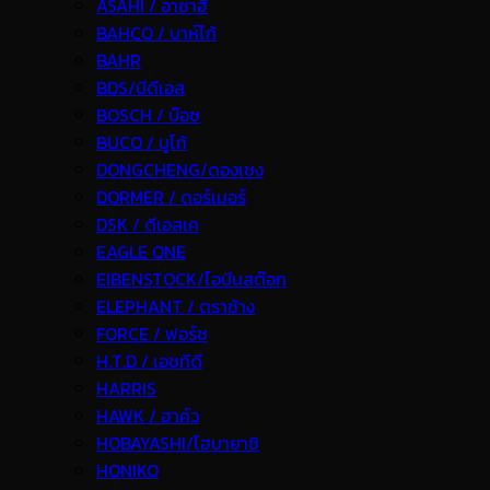
ASAHI / อาซาฮี
BAHCO / บาห์โก้
BAHR
BDS/บีดีเอส
BOSCH / บ๊อช
BUCO / บูโก้
DONGCHENG/ดองเชง
DORMER / ดอร์เมอร์
DSK / ดีเอสเค
EAGLE ONE
EIBENSTOCK/ไอบีนสต๊อก
ELEPHANT / ตราช้าง
FORCE / ฟอร์ช
H.T.D / เอชทีดี
HARRIS
HAWK / ฮาค์ว
HOBAYASHI/โฮบายาชิ
HONIKO