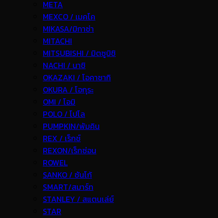
META
MEXCO / เมคโค
MIKASA/มิกาซ่า
MITACHI
MITSUBISHI / มิตซูบิชิ
NACHI / นาชิ
OKAZAKI / โอคาซากิ
OKURA / โอกุระ
OMI / โอมิ
POLO / โปโล
PUMPKIN/พัมคิน
REX / เร็กช์
REXON/เร็กซ่อน
ROWEL
SANKO / ซันโก้
SMART/สมาร์ท
STANLEY / สแตนเล่ย์
STAR