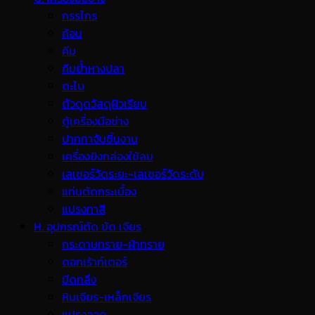
กรรไกร
ค้อน
คีม
คีมย้ำหางปลา
ตะไบ
ตัวดูดวัสดุผิวเรียบ
ตู้เครื่องมือช่าง
ปากกาจับชิ้นงาน
เครื่องยิงกล่องใช้ลม
เลเซอร์วัดระยะ-เลเซอร์วัดระดับ
แท่นตัดกระเบื้อง
แปรงทาสี
H. อุปกรณ์ตัด ขัด เจียร
กระดาษทราย-ผ้าทราย
ดอกเร้าท์เตอร์
มีดกลึง
หินเจียร-เหล็กเจียร
แปรงลวด