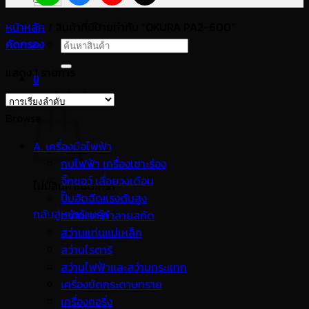
หน้าหลัก
/
สินค้าที่มีป้ายกำกับ “OKURA PA2-600”
คัดกรอง
ค้นหา:
แสดง 1 รายการ
0
ตะกร้าสินค้า
Browse
A. เครื่องมือไฟฟ้า
กบไฟฟ้า เครื่องเซาะร่อง
จิ๊กซอว์ เลื่อยวงเดือน
ไม่มีสินค้าในตะกร้า
ปั๊มอัดฉีดแรงดันสูง
กลับสู่หน้าร้านค้า
สว่านเจาะทำลายสกัด
สว่านแท่นแม่เหล็ก
สว่านโรตารี
สว่านไฟฟ้าและสว่านกระแทก
เครื่องขัดกระดาษทราย
เครื่องคอริ่ง