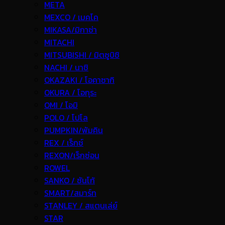
META
MEXCO / เมคโค
MIKASA/มิกาซ่า
MITACHI
MITSUBISHI / มิตซูบิชิ
NACHI / นาชิ
OKAZAKI / โอคาซากิ
OKURA / โอกุระ
OMI / โอมิ
POLO / โปโล
PUMPKIN/พัมคิน
REX / เร็กช์
REXON/เร็กซ่อน
ROWEL
SANKO / ซันโก้
SMART/สมาร์ท
STANLEY / สแตนเล่ย์
STAR