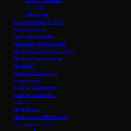
ปั้มอัดฉีดแรงดันสูง
ปืนฉีดโฟม
เครื่องดูดฝุ่น
K. กาว ซิลลิโคน เทป น้ำยา
Uncategorized
ชุดดัดแป๊บไฮดรอลิค
ชุดถอดไส้กรองน้ำมันเครื่อง
บริการรับเจาะคอริ่ง-ตัดคอนกรีต
ปืนลมทำความสะอาดพรม
มอเตอร์น้ำ
มอเตอร์เครื่องถอดยาง
รถลากพาเลท
รถลากพาเลทหน้ากว้าง
รถลากพาเลทหน้าแคบ
รอกสลิง
สแต๊กรัดของ
สแตนยกมอเตอร์ไซร์ล้อหลัง
อุปกรณ์เชื่อม ตัดก๊าซ