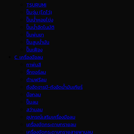
TSURUMI
ปั๊มจุ่ม (ไดโว่)
ปั๊มน้ำหอยโข่ง
ปั๊มน้ำอัตโนมัติ
ปั๊มพ่นยา
ปั๊มสูบน้ำมัน
ปั๊มเฟือง
C. เครื่องมือลม
กาพ่นสี
จิ๊กซอร์ลม
ด้ามฟรีลม
ถังอัดจารบี-ถังอัดน้ำมันเกียร์
บ๊อกลม
ปั๊มลม
สว่านลม
อุปกรณ์เสริมเครื่องมือลม
เครื่องขัดกระดาษทรายลม
เครื่องขัดกระดาษทรายสายพานลม