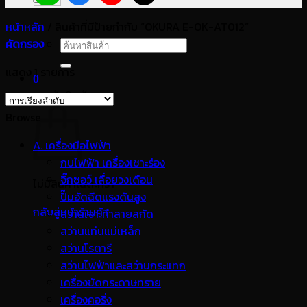
หน้าหลัก
/
สินค้าที่มีป้ายกำกับ “OKURA E-OK-AT012”
คัดกรอง
ค้นหา:
แสดง 1 รายการ
0
ตะกร้าสินค้า
Browse
A. เครื่องมือไฟฟ้า
กบไฟฟ้า เครื่องเซาะร่อง
จิ๊กซอว์ เลื่อยวงเดือน
ไม่มีสินค้าในตะกร้า
ปั๊มอัดฉีดแรงดันสูง
กลับสู่หน้าร้านค้า
สว่านเจาะทำลายสกัด
สว่านแท่นแม่เหล็ก
สว่านโรตารี
สว่านไฟฟ้าและสว่านกระแทก
เครื่องขัดกระดาษทราย
เครื่องคอริ่ง