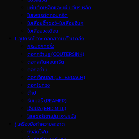
แผ่นตัดเหล็กและแผ่นเจียรเหล็ก
ใบเพชรตัดคอนกรีต
ใบเลื่อยจิ๊กซอว์-ใบเลื่อยอื่นๆ
ใบเลื่อยวงเดือน
I. อุปกรณ์เจาะ ดอกสว่าน ต๊าป กลึง
กระบอกคอริ่ง
ดอกคว้านรู (COUTERSINK)
ดอกสกัดคอนกรีต
ดอกสว่าน
ดอกเจ็ทบอส (JETBROACH)
ดอกไขควง
ต๊าป
รีมเมอร์ (REAMER)
เอ็นมิล (END MILL)
โฮลซอร์เจาะปูน เจาะผนัง
j.เครื่องมือทำความสะอาด
ถังฉีดโฟม