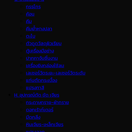
กรรไกร
ค้อน
คีม
คีมย้ำหางปลา
ตะไบ
ตัวดูดวัสดุผิวเรียบ
ตู้เครื่องมือช่าง
ปากกาจับชิ้นงาน
เครื่องยิงกล่องใช้ลม
เลเซอร์วัดระยะ-เลเซอร์วัดระดับ
แท่นตัดกระเบื้อง
แปรงทาสี
H. อุปกรณ์ตัด ขัด เจียร
กระดาษทราย-ผ้าทราย
ดอกเร้าท์เตอร์
มีดกลึง
หินเจียร-เหล็กเจียร
แปรงลวด