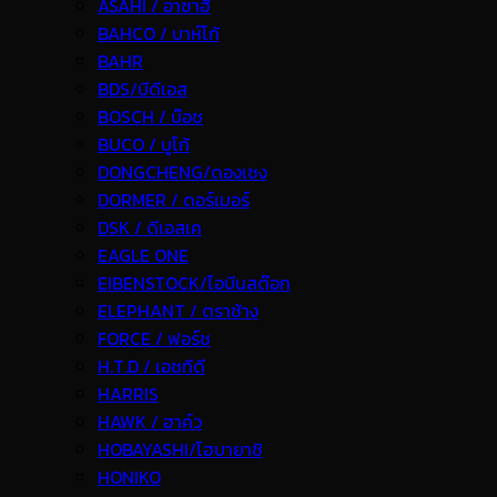
ASAHI / อาซาฮี
BAHCO / บาห์โก้
BAHR
BDS/บีดีเอส
BOSCH / บ๊อช
BUCO / บูโก้
DONGCHENG/ดองเชง
DORMER / ดอร์เมอร์
DSK / ดีเอสเค
EAGLE ONE
EIBENSTOCK/ไอบีนสต๊อก
ELEPHANT / ตราช้าง
FORCE / ฟอร์ช
H.T.D / เอชทีดี
HARRIS
HAWK / ฮาค์ว
HOBAYASHI/โฮบายาชิ
HONIKO