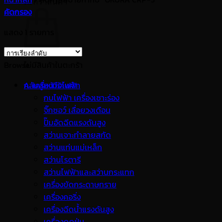
ตะกร้าสินค้า
คัดกรอง
แสดง 1 รายการ
Browse
ไม่มีสินค้าในตะกร้า
กลับสู่หน้าร้านค้า
A. เครื่องมือไฟฟ้า
กบไฟฟ้า เครื่องเซาะร่อง
จิ๊กซอว์ เลื่อยวงเดือน
ปั๊มอัดฉีดแรงดันสูง
สว่านเจาะทำลายสกัด
สว่านแท่นแม่เหล็ก
สว่านโรตารี
สว่านไฟฟ้าและสว่านกระแทก
เครื่องขัดกระดาษทราย
เครื่องคอริ่ง
เครื่องฉีดน้ำแรงดันสูง
เครื่องดูดฝุ่น