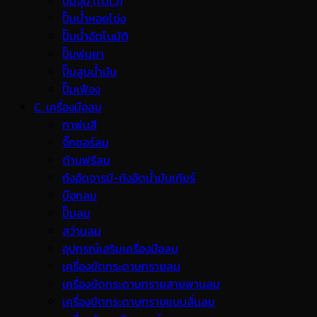
ปั๊มจุ่ม (ไดโว่)
ปั๊มน้ำหอยโข่ง
ปั๊มน้ำอัตโนมัติ
ปั๊มพ่นยา
ปั๊มสูบน้ำมัน
ปั๊มเฟือง
C. เครื่องมือลม
กาพ่นสี
จิ๊กซอร์ลม
ด้ามฟรีลม
ถังอัดจารบี-ถังอัดน้ำมันเกียร์
บ๊อกลม
ปั๊มลม
สว่านลม
อุปกรณ์เสริมเครื่องมือลม
เครื่องขัดกระดาษทรายลม
เครื่องขัดกระดาษทรายสายพานลม
เครื่องขัดกระดาษทรายแบบสั่นลม