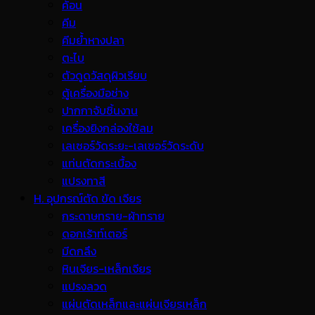
ค้อน
คีม
คีมย้ำหางปลา
ตะไบ
ตัวดูดวัสดุผิวเรียบ
ตู้เครื่องมือช่าง
ปากกาจับชิ้นงาน
เครื่องยิงกล่องใช้ลม
เลเซอร์วัดระยะ-เลเซอร์วัดระดับ
แท่นตัดกระเบื้อง
แปรงทาสี
H. อุปกรณ์ตัด ขัด เจียร
กระดาษทราย-ผ้าทราย
ดอกเร้าท์เตอร์
มีดกลึง
หินเจียร-เหล็กเจียร
แปรงลวด
แผ่นตัดเหล็กและแผ่นเจียรเหล็ก