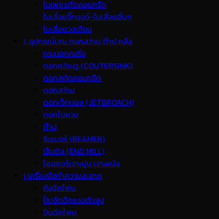
ใบเพชรตัดคอนกรีต
ใบเลื่อยจิ๊กซอว์-ใบเลื่อยอื่นๆ
ใบเลื่อยวงเดือน
I. อุปกรณ์เจาะ ดอกสว่าน ต๊าป กลึง
กระบอกคอริ่ง
ดอกคว้านรู (COUTERSINK)
ดอกสกัดคอนกรีต
ดอกสว่าน
ดอกเจ็ทบอส (JETBROACH)
ดอกไขควง
ต๊าป
รีมเมอร์ (REAMER)
เอ็นมิล (END MILL)
โฮลซอร์เจาะปูน เจาะผนัง
j.เครื่องมือทำความสะอาด
ถังฉีดโฟม
ปั้มอัดฉีดแรงดันสูง
ปืนฉีดโฟม