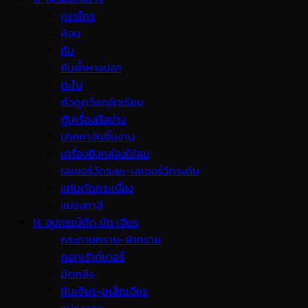
กรรไกร
ค้อน
คีม
คีมย้ำหางปลา
ตะไบ
ตัวดูดวัสดุผิวเรียบ
ตู้เครื่องมือช่าง
ปากกาจับชิ้นงาน
เครื่องยิงกล่องใช้ลม
เลเซอร์วัดระยะ-เลเซอร์วัดระดับ
แท่นตัดกระเบื้อง
แปรงทาสี
H. อุปกรณ์ตัด ขัด เจียร
กระดาษทราย-ผ้าทราย
ดอกเร้าท์เตอร์
มีดกลึง
หินเจียร-เหล็กเจียร