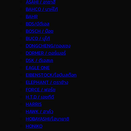
ASAHI / อาซาฮี
BAHCO / บาห์โก้
BAHR
BDS/บีดีเอส
BOSCH / บ๊อช
BUCO / บูโก้
DONGCHENG/ดองเชง
DORMER / ดอร์เมอร์
DSK / ดีเอสเค
EAGLE ONE
EIBENSTOCK/ไอบีนสต๊อก
ELEPHANT / ตราช้าง
FORCE / ฟอร์ช
H.T.D / เอชทีดี
HARRIS
HAWK / ฮาค์ว
HOBAYASHI/โฮบายาชิ
HONIKO