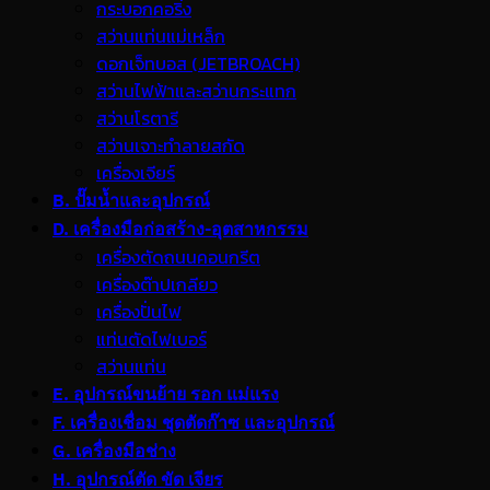
กระบอกคอริ่ง
สว่านแท่นแม่เหล็ก
ดอกเจ็ทบอส (JETBROACH)
สว่านไฟฟ้าและสว่านกระแทก
สว่านโรตารี
สว่านเจาะทำลายสกัด
เครื่องเจียร์
B. ปั๊มน้ำและอุปกรณ์
D. เครื่องมือก่อสร้าง-อุตสาหกรรม
เครื่องตัดถนนคอนกรีต
เครื่องต๊าปเกลียว
เครื่องปั่นไฟ
แท่นตัดไฟเบอร์
สว่านแท่น
E. อุปกรณ์ขนย้าย รอก แม่แรง
F. เครื่องเชื่อม ชุดตัดก๊าซ และอุปกรณ์
G. เครื่องมือช่าง
H. อุปกรณ์ตัด ขัด เจียร