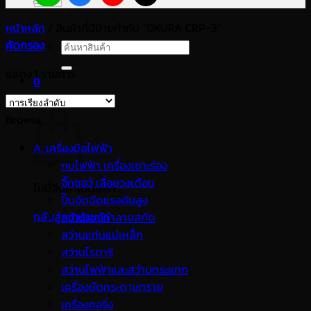
หน้าหลัก
/
สินค้าที่มีป้ายกำกับ “OKURA CRP-3”
คัดกรอง
ค้นหา:
แสดง 1 รายการ
0
ตะกร้าสินค้า
Browse
A. เครื่องมือไฟฟ้า
กบไฟฟ้า เครื่องเซาะร่อง
จิ๊กซอว์ เลื่อยวงเดือน
ไม่มีสินค้าในตะกร้า
ปั๊มอัดฉีดแรงดันสูง
กลับสู่หน้าร้านค้า
สว่านเจาะทำลายสกัด
สว่านแท่นแม่เหล็ก
สว่านโรตารี
สว่านไฟฟ้าและสว่านกระแทก
เครื่องขัดกระดาษทราย
เครื่องคอริ่ง