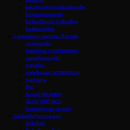
แปรงลวด
แผ่นตัดเหล็กและแผ่นเจียรเหล็ก
ใบเพชรตัดคอนกรีต
ใบเลื่อยจิ๊กซอว์-ใบเลื่อยอื่นๆ
ใบเลื่อยวงเดือน
I. อุปกรณ์เจาะ ดอกสว่าน ต๊าป กลึง
กระบอกคอริ่ง
ดอกคว้านรู (COUTERSINK)
ดอกสกัดคอนกรีต
ดอกสว่าน
ดอกเจ็ทบอส (JETBROACH)
ดอกไขควง
ต๊าป
รีมเมอร์ (REAMER)
เอ็นมิล (END MILL)
โฮลซอร์เจาะปูน เจาะผนัง
j.เครื่องมือทำความสะอาด
ถังฉีดโฟม