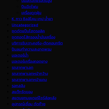
ปั้มอัดฉีดแรงดันสูง
ปืนฉีดโฟม
เครื่องดูดฝุ่น
K. กาว ซิลลิโคน เทป น้ำยา
Uncategorized
ชุดดัดแป๊บไฮดรอลิค
ชุดถอดไส้กรองน้ำมันเครื่อง
บริการรับเจาะคอริ่ง-ตัดคอนกรีต
ปืนลมทำความสะอาดพรม
มอเตอร์น้ำ
มอเตอร์เครื่องถอดยาง
รถลากพาเลท
รถลากพาเลทหน้ากว้าง
รถลากพาเลทหน้าแคบ
รอกสลิง
สแต๊กรัดของ
สแตนยกมอเตอร์ไซร์ล้อหลัง
อุปกรณ์เชื่อม ตัดก๊าซ