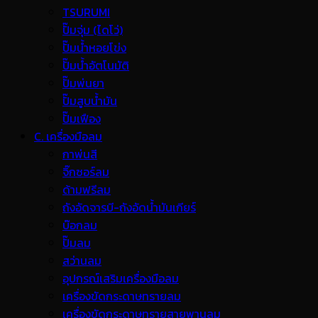
TSURUMI
ปั๊มจุ่ม (ไดโว่)
ปั๊มน้ำหอยโข่ง
ปั๊มน้ำอัตโนมัติ
ปั๊มพ่นยา
ปั๊มสูบน้ำมัน
ปั๊มเฟือง
C. เครื่องมือลม
กาพ่นสี
จิ๊กซอร์ลม
ด้ามฟรีลม
ถังอัดจารบี-ถังอัดน้ำมันเกียร์
บ๊อกลม
ปั๊มลม
สว่านลม
อุปกรณ์เสริมเครื่องมือลม
เครื่องขัดกระดาษทรายลม
เครื่องขัดกระดาษทรายสายพานลม