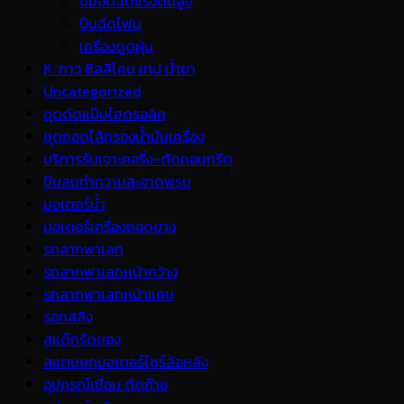
ปั้มอัดฉีดแรงดันสูง
ปืนฉีดโฟม
เครื่องดูดฝุ่น
K. กาว ซิลลิโคน เทป น้ำยา
Uncategorized
ชุดดัดแป๊บไฮดรอลิค
ชุดถอดไส้กรองน้ำมันเครื่อง
บริการรับเจาะคอริ่ง-ตัดคอนกรีต
ปืนลมทำความสะอาดพรม
มอเตอร์น้ำ
มอเตอร์เครื่องถอดยาง
รถลากพาเลท
รถลากพาเลทหน้ากว้าง
รถลากพาเลทหน้าแคบ
รอกสลิง
สแต๊กรัดของ
สแตนยกมอเตอร์ไซร์ล้อหลัง
อุปกรณ์เชื่อม ตัดก๊าซ