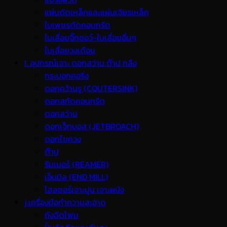
แผ่นตัดเหล็กและแผ่นเจียรเหล็ก
ใบเพชรตัดคอนกรีต
ใบเลื่อยจิ๊กซอว์-ใบเลื่อยอื่นๆ
ใบเลื่อยวงเดือน
I. อุปกรณ์เจาะ ดอกสว่าน ต๊าป กลึง
กระบอกคอริ่ง
ดอกคว้านรู (COUTERSINK)
ดอกสกัดคอนกรีต
ดอกสว่าน
ดอกเจ็ทบอส (JETBROACH)
ดอกไขควง
ต๊าป
รีมเมอร์ (REAMER)
เอ็นมิล (END MILL)
โฮลซอร์เจาะปูน เจาะผนัง
j.เครื่องมือทำความสะอาด
ถังฉีดโฟม