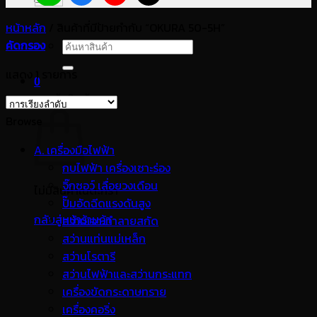
หน้าหลัก
/
สินค้าที่มีป้ายกำกับ “OKURA 50-5H”
คัดกรอง
ค้นหา:
แสดง 1 รายการ
0
ตะกร้าสินค้า
Browse
A. เครื่องมือไฟฟ้า
กบไฟฟ้า เครื่องเซาะร่อง
จิ๊กซอว์ เลื่อยวงเดือน
ไม่มีสินค้าในตะกร้า
ปั๊มอัดฉีดแรงดันสูง
กลับสู่หน้าร้านค้า
สว่านเจาะทำลายสกัด
สว่านแท่นแม่เหล็ก
สว่านโรตารี
สว่านไฟฟ้าและสว่านกระแทก
เครื่องขัดกระดาษทราย
เครื่องคอริ่ง