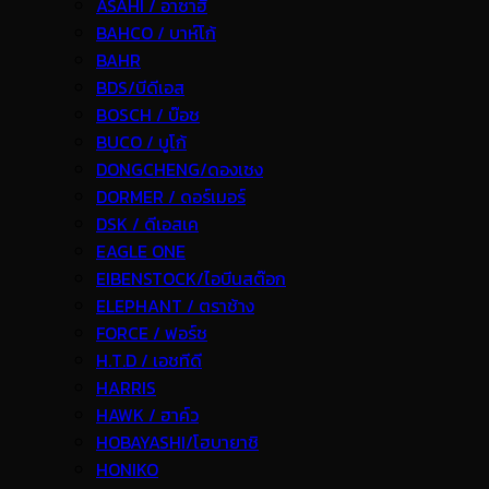
ASAHI / อาซาฮี
BAHCO / บาห์โก้
BAHR
BDS/บีดีเอส
BOSCH / บ๊อช
BUCO / บูโก้
DONGCHENG/ดองเชง
DORMER / ดอร์เมอร์
DSK / ดีเอสเค
EAGLE ONE
EIBENSTOCK/ไอบีนสต๊อก
ELEPHANT / ตราช้าง
FORCE / ฟอร์ช
H.T.D / เอชทีดี
HARRIS
HAWK / ฮาค์ว
HOBAYASHI/โฮบายาชิ
HONIKO