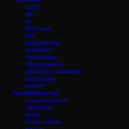
กรรไกร
ค้อน
คีม
คีมย้ำหางปลา
ตะไบ
ตัวดูดวัสดุผิวเรียบ
ตู้เครื่องมือช่าง
ปากกาจับชิ้นงาน
เครื่องยิงกล่องใช้ลม
เลเซอร์วัดระยะ-เลเซอร์วัดระดับ
แท่นตัดกระเบื้อง
แปรงทาสี
H. อุปกรณ์ตัด ขัด เจียร
กระดาษทราย-ผ้าทราย
ดอกเร้าท์เตอร์
มีดกลึง
หินเจียร-เหล็กเจียร
แปรงลวด