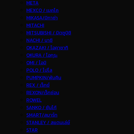
META
MEXCO / เมคโค
MIKASA/มิกาซ่า
MITACHI
MITSUBISHI / มิตซูบิชิ
NACHI / นาชิ
OKAZAKI / โอคาซากิ
OKURA / โอกุระ
OMI / โอมิ
POLO / โปโล
PUMPKIN/พัมคิน
REX / เร็กช์
REXON/เร็กซ่อน
ROWEL
SANKO / ซันโก้
SMART/สมาร์ท
STANLEY / สแตนเล่ย์
STAR