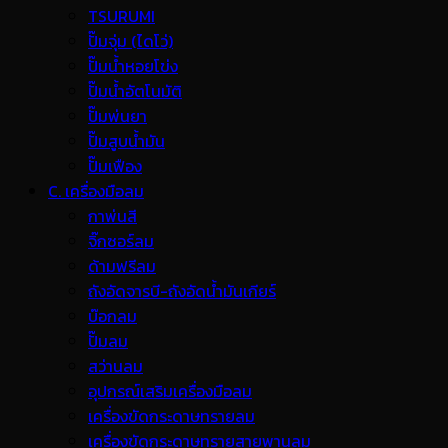
TSURUMI
ปั๊มจุ่ม (ไดโว่)
ปั๊มน้ำหอยโข่ง
ปั๊มน้ำอัตโนมัติ
ปั๊มพ่นยา
ปั๊มสูบน้ำมัน
ปั๊มเฟือง
C. เครื่องมือลม
กาพ่นสี
จิ๊กซอร์ลม
ด้ามฟรีลม
ถังอัดจารบี-ถังอัดน้ำมันเกียร์
บ๊อกลม
ปั๊มลม
สว่านลม
อุปกรณ์เสริมเครื่องมือลม
เครื่องขัดกระดาษทรายลม
เครื่องขัดกระดาษทรายสายพานลม