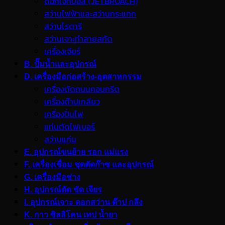
ดอกเจ็ทบอส (JETBROACH)
สว่านไฟฟ้าและสว่านกระแทก
สว่านโรตารี
สว่านเจาะทำลายสกัด
เครื่องเจียร์
B. ปั๊มน้ำและอุปกรณ์
D. เครื่องมือก่อสร้าง-อุตสาหกรรม
เครื่องตัดถนนคอนกรีต
เครื่องต๊าปเกลียว
เครื่องปั่นไฟ
แท่นตัดไฟเบอร์
สว่านแท่น
E. อุปกรณ์ขนย้าย รอก แม่แรง
F. เครื่องเชื่อม ชุดตัดก๊าซ และอุปกรณ์
G. เครื่องมือช่าง
H. อุปกรณ์ตัด ขัด เจียร
I. อุปกรณ์เจาะ ดอกสว่าน ต๊าป กลึง
K. กาว ซิลลิโคน เทป น้ำยา