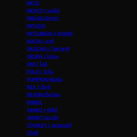
META
MEXCO / เมคโค
MIKASA/มิกาซ่า
MITACHI
MITSUBISHI / มิตซูบิชิ
NACHI / นาชิ
OKAZAKI / โอคาซากิ
OKURA / โอกุระ
OMI / โอมิ
POLO / โปโล
PUMPKIN/พัมคิน
REX / เร็กช์
REXON/เร็กซ่อน
ROWEL
SANKO / ซันโก้
SMART/สมาร์ท
STANLEY / สแตนเล่ย์
STAR