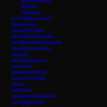
ปั้มอัดฉีดแรงดันสูง
ปืนฉีดโฟม
เครื่องดูดฝุ่น
K. กาว ซิลลิโคน เทป น้ำยา
Uncategorized
ชุดดัดแป๊บไฮดรอลิค
ชุดถอดไส้กรองน้ำมันเครื่อง
บริการรับเจาะคอริ่ง-ตัดคอนกรีต
ปืนลมทำความสะอาดพรม
มอเตอร์น้ำ
มอเตอร์เครื่องถอดยาง
รถลากพาเลท
รถลากพาเลทหน้ากว้าง
รถลากพาเลทหน้าแคบ
รอกสลิง
สแต๊กรัดของ
สแตนยกมอเตอร์ไซร์ล้อหลัง
อุปกรณ์เชื่อม ตัดก๊าซ