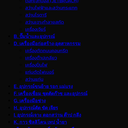
ดอกเจ็ทบอส (JETBROACH)
สว่านไฟฟ้าและสว่านกระแทก
สว่านโรตารี
สว่านเจาะทำลายสกัด
เครื่องเจียร์
B. ปั๊มน้ำและอุปกรณ์
D. เครื่องมือก่อสร้าง-อุตสาหกรรม
เครื่องตัดถนนคอนกรีต
เครื่องต๊าปเกลียว
เครื่องปั่นไฟ
แท่นตัดไฟเบอร์
สว่านแท่น
E. อุปกรณ์ขนย้าย รอก แม่แรง
F. เครื่องเชื่อม ชุดตัดก๊าซ และอุปกรณ์
G. เครื่องมือช่าง
H. อุปกรณ์ตัด ขัด เจียร
I. อุปกรณ์เจาะ ดอกสว่าน ต๊าป กลึง
K. กาว ซิลลิโคน เทป น้ำยา