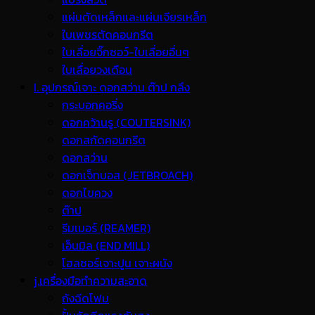
แผ่นตัดเหล็กและแผ่นเจียรเหล็ก
ใบเพชรตัดคอนกรีต
ใบเลื่อยจิ๊กซอว์-ใบเลื่อยอื่นๆ
ใบเลื่อยวงเดือน
I. อุปกรณ์เจาะ ดอกสว่าน ต๊าป กลึง
กระบอกคอริ่ง
ดอกคว้านรู (COUTERSINK)
ดอกสกัดคอนกรีต
ดอกสว่าน
ดอกเจ็ทบอส (JETBROACH)
ดอกไขควง
ต๊าป
รีมเมอร์ (REAMER)
เอ็นมิล (END MILL)
โฮลซอร์เจาะปูน เจาะผนัง
j.เครื่องมือทำความสะอาด
ถังฉีดโฟม