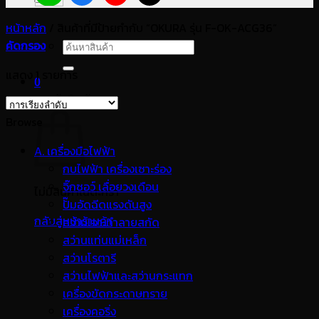
หน้าหลัก
/
สินค้าที่มีป้ายกำกับ “OKURA รุ่น F-OK-ACG36”
คัดกรอง
ค้นหา:
แสดง 1 รายการ
0
ตะกร้าสินค้า
Browse
A. เครื่องมือไฟฟ้า
กบไฟฟ้า เครื่องเซาะร่อง
จิ๊กซอว์ เลื่อยวงเดือน
ไม่มีสินค้าในตะกร้า
ปั๊มอัดฉีดแรงดันสูง
กลับสู่หน้าร้านค้า
สว่านเจาะทำลายสกัด
สว่านแท่นแม่เหล็ก
สว่านโรตารี
สว่านไฟฟ้าและสว่านกระแทก
เครื่องขัดกระดาษทราย
เครื่องคอริ่ง