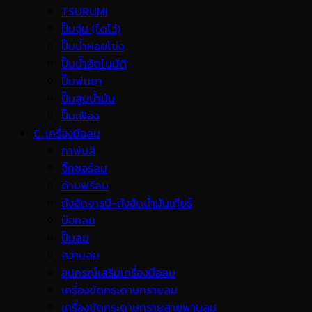
TSURUMI
ปั๊มจุ่ม (ไดโว่)
ปั๊มน้ำหอยโข่ง
ปั๊มน้ำอัตโนมัติ
ปั๊มพ่นยา
ปั๊มสูบน้ำมัน
ปั๊มเฟือง
C. เครื่องมือลม
กาพ่นสี
จิ๊กซอร์ลม
ด้ามฟรีลม
ถังอัดจารบี-ถังอัดน้ำมันเกียร์
บ๊อกลม
ปั๊มลม
สว่านลม
อุปกรณ์เสริมเครื่องมือลม
เครื่องขัดกระดาษทรายลม
เครื่องขัดกระดาษทรายสายพานลม