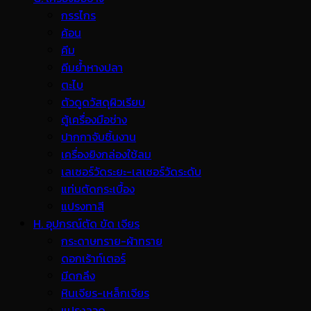
กรรไกร
ค้อน
คีม
คีมย้ำหางปลา
ตะไบ
ตัวดูดวัสดุผิวเรียบ
ตู้เครื่องมือช่าง
ปากกาจับชิ้นงาน
เครื่องยิงกล่องใช้ลม
เลเซอร์วัดระยะ-เลเซอร์วัดระดับ
แท่นตัดกระเบื้อง
แปรงทาสี
H. อุปกรณ์ตัด ขัด เจียร
กระดาษทราย-ผ้าทราย
ดอกเร้าท์เตอร์
มีดกลึง
หินเจียร-เหล็กเจียร
แปรงลวด