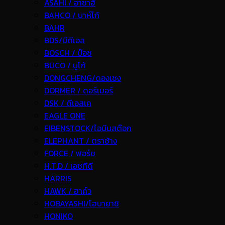
ASAHI / อาซาฮี
BAHCO / บาห์โก้
BAHR
BDS/บีดีเอส
BOSCH / บ๊อช
BUCO / บูโก้
DONGCHENG/ดองเชง
DORMER / ดอร์เมอร์
DSK / ดีเอสเค
EAGLE ONE
EIBENSTOCK/ไอบีนสต๊อก
ELEPHANT / ตราช้าง
FORCE / ฟอร์ช
H.T.D / เอชทีดี
HARRIS
HAWK / ฮาค์ว
HOBAYASHI/โฮบายาชิ
HONIKO