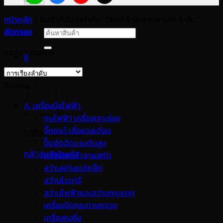
หน้าหลัก
/
สินค้าที่มีป้ายกำกับ “OKURA รถลากพาเลท 5 ตัน”
คัดกรอง
ค้นหา:
แสดง 1 รายการ
0
ตะกร้าสินค้า
Browse
A. เครื่องมือไฟฟ้า
กบไฟฟ้า เครื่องเซาะร่อง
จิ๊กซอว์ เลื่อยวงเดือน
ไม่มีสินค้าในตะกร้า
ปั๊มอัดฉีดแรงดันสูง
กลับสู่หน้าร้านค้า
สว่านเจาะทำลายสกัด
สว่านแท่นแม่เหล็ก
สว่านโรตารี
สว่านไฟฟ้าและสว่านกระแทก
เครื่องขัดกระดาษทราย
เครื่องคอริ่ง