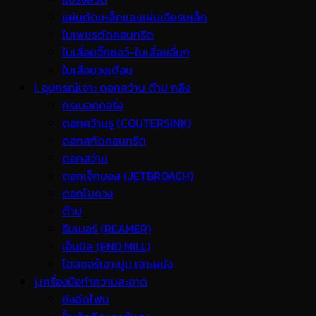
แผ่นตัดเหล็กและแผ่นเจียรเหล็ก
ใบเพชรตัดคอนกรีต
ใบเลื่อยจิ๊กซอว์-ใบเลื่อยอื่นๆ
ใบเลื่อยวงเดือน
I. อุปกรณ์เจาะ ดอกสว่าน ต๊าป กลึง
กระบอกคอริ่ง
ดอกคว้านรู (COUTERSINK)
ดอกสกัดคอนกรีต
ดอกสว่าน
ดอกเจ็ทบอส (JETBROACH)
ดอกไขควง
ต๊าป
รีมเมอร์ (REAMER)
เอ็นมิล (END MILL)
โฮลซอร์เจาะปูน เจาะผนัง
j.เครื่องมือทำความสะอาด
ถังฉีดโฟม