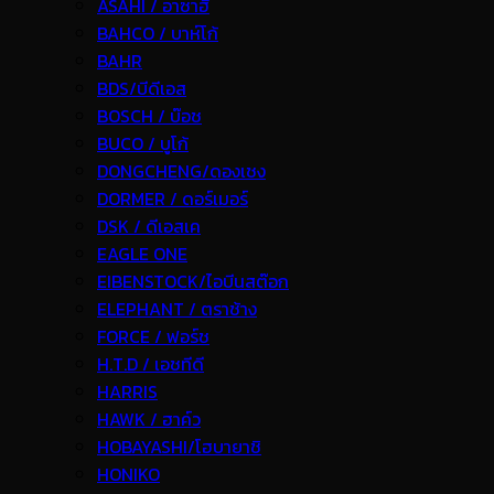
ASAHI / อาซาฮี
BAHCO / บาห์โก้
BAHR
BDS/บีดีเอส
BOSCH / บ๊อช
BUCO / บูโก้
DONGCHENG/ดองเชง
DORMER / ดอร์เมอร์
DSK / ดีเอสเค
EAGLE ONE
EIBENSTOCK/ไอบีนสต๊อก
ELEPHANT / ตราช้าง
FORCE / ฟอร์ช
H.T.D / เอชทีดี
HARRIS
HAWK / ฮาค์ว
HOBAYASHI/โฮบายาชิ
HONIKO