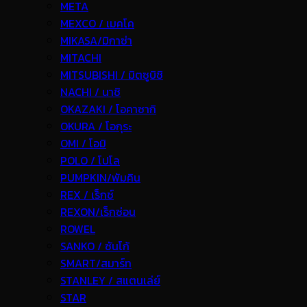
META
MEXCO / เมคโค
MIKASA/มิกาซ่า
MITACHI
MITSUBISHI / มิตซูบิชิ
NACHI / นาชิ
OKAZAKI / โอคาซากิ
OKURA / โอกุระ
OMI / โอมิ
POLO / โปโล
PUMPKIN/พัมคิน
REX / เร็กช์
REXON/เร็กซ่อน
ROWEL
SANKO / ซันโก้
SMART/สมาร์ท
STANLEY / สแตนเล่ย์
STAR