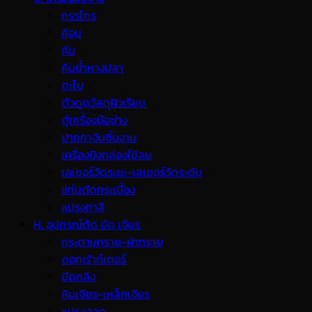
กรรไกร
ค้อน
คีม
คีมย้ำหางปลา
ตะไบ
ตัวดูดวัสดุผิวเรียบ
ตู้เครื่องมือช่าง
ปากกาจับชิ้นงาน
เครื่องยิงกล่องใช้ลม
เลเซอร์วัดระยะ-เลเซอร์วัดระดับ
แท่นตัดกระเบื้อง
แปรงทาสี
H. อุปกรณ์ตัด ขัด เจียร
กระดาษทราย-ผ้าทราย
ดอกเร้าท์เตอร์
มีดกลึง
หินเจียร-เหล็กเจียร
แปรงลวด