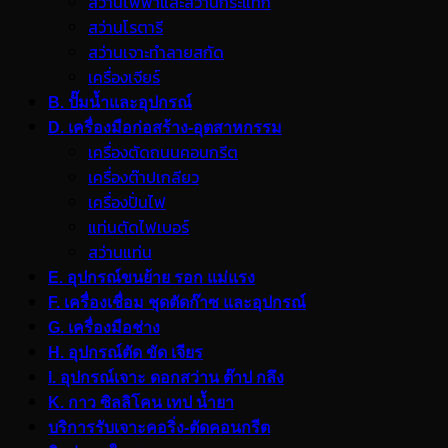
สว่านไฟฟ้าและสว่านกระแทก
สว่านโรตารี
สว่านเจาะทำลายสกัด
เครื่องเจียร์
B. ปั๊มน้ำและอุปกรณ์
D. เครื่องมือก่อสร้าง-อุตสาหกรรม
เครื่องตัดถนนคอนกรีต
เครื่องต๊าปเกลียว
เครื่องปั่นไฟ
แท่นตัดไฟเบอร์
สว่านแท่น
E. อุปกรณ์ขนย้าย รอก แม่แรง
F. เครื่องเชื่อม ชุดตัดก๊าซ และอุปกรณ์
G. เครื่องมือช่าง
H. อุปกรณ์ตัด ขัด เจียร
I. อุปกรณ์เจาะ ดอกสว่าน ต๊าป กลึง
K. กาว ซิลลิโคน เทป น้ำยา
บริการรับเจาะคอริ่ง-ตัดคอนกรีต