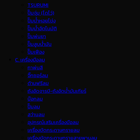
TSURUMI
ปั๊มจุ่ม (ไดโว่)
ปั๊มน้ำหอยโข่ง
ปั๊มน้ำอัตโนมัติ
ปั๊มพ่นยา
ปั๊มสูบน้ำมัน
ปั๊มเฟือง
C. เครื่องมือลม
กาพ่นสี
จิ๊กซอร์ลม
ด้ามฟรีลม
ถังอัดจารบี-ถังอัดน้ำมันเกียร์
บ๊อกลม
ปั๊มลม
สว่านลม
อุปกรณ์เสริมเครื่องมือลม
เครื่องขัดกระดาษทรายลม
เครื่องขัดกระดาษทรายสายพานลม