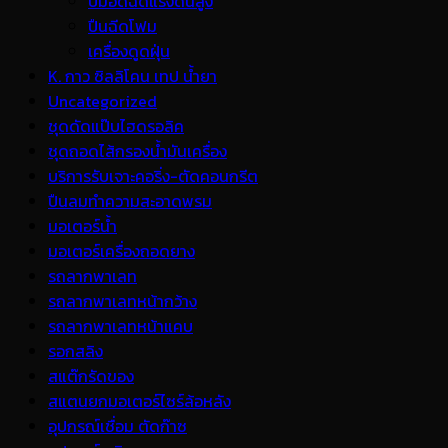
ปั้มอัดฉีดแรงดันสูง
ปืนฉีดโฟม
เครื่องดูดฝุ่น
K. กาว ซิลลิโคน เทป น้ำยา
Uncategorized
ชุดดัดแป๊บไฮดรอลิค
ชุดถอดไส้กรองน้ำมันเครื่อง
บริการรับเจาะคอริ่ง-ตัดคอนกรีต
ปืนลมทำความสะอาดพรม
มอเตอร์น้ำ
มอเตอร์เครื่องถอดยาง
รถลากพาเลท
รถลากพาเลทหน้ากว้าง
รถลากพาเลทหน้าแคบ
รอกสลิง
สแต๊กรัดของ
สแตนยกมอเตอร์ไซร์ล้อหลัง
อุปกรณ์เชื่อม ตัดก๊าซ