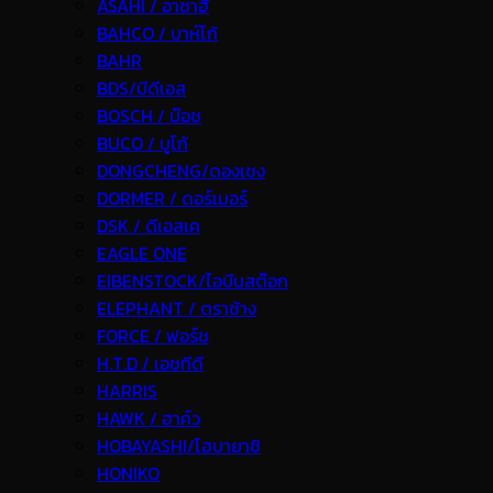
ASAHI / อาซาฮี
BAHCO / บาห์โก้
BAHR
BDS/บีดีเอส
BOSCH / บ๊อช
BUCO / บูโก้
DONGCHENG/ดองเชง
DORMER / ดอร์เมอร์
DSK / ดีเอสเค
EAGLE ONE
EIBENSTOCK/ไอบีนสต๊อก
ELEPHANT / ตราช้าง
FORCE / ฟอร์ช
H.T.D / เอชทีดี
HARRIS
HAWK / ฮาค์ว
HOBAYASHI/โฮบายาชิ
HONIKO