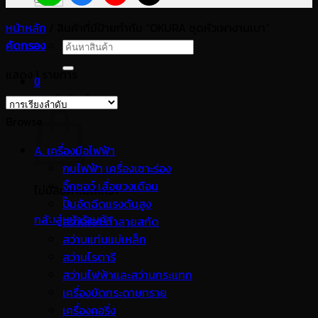
หน้าหลัก
/
สินค้าที่มีป้ายกำกับ “OKURA ชุดหัวเผางานเบา”
คัดกรอง
ค้นหา:
แสดง 1 รายการ
0
ตะกร้าสินค้า
Browse
A. เครื่องมือไฟฟ้า
กบไฟฟ้า เครื่องเซาะร่อง
จิ๊กซอว์ เลื่อยวงเดือน
ไม่มีสินค้าในตะกร้า
ปั๊มอัดฉีดแรงดันสูง
กลับสู่หน้าร้านค้า
สว่านเจาะทำลายสกัด
สว่านแท่นแม่เหล็ก
สว่านโรตารี
สว่านไฟฟ้าและสว่านกระแทก
เครื่องขัดกระดาษทราย
เครื่องคอริ่ง