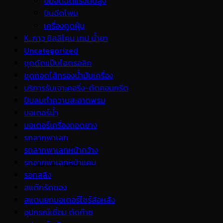
ปั้มอัดฉีดแรงดันสูง
ปืนฉีดโฟม
เครื่องดูดฝุ่น
K. กาว ซิลลิโคน เทป น้ำยา
Uncategorized
ชุดดัดแป๊บไฮดรอลิค
ชุดถอดไส้กรองน้ำมันเครื่อง
บริการรับเจาะคอริ่ง-ตัดคอนกรีต
ปืนลมทำความสะอาดพรม
มอเตอร์น้ำ
มอเตอร์เครื่องถอดยาง
รถลากพาเลท
รถลากพาเลทหน้ากว้าง
รถลากพาเลทหน้าแคบ
รอกสลิง
สแต๊กรัดของ
สแตนยกมอเตอร์ไซร์ล้อหลัง
อุปกรณ์เชื่อม ตัดก๊าซ