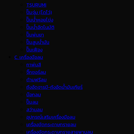
TSURUMI
ปั๊มจุ่ม (ไดโว่)
ปั๊มน้ำหอยโข่ง
ปั๊มน้ำอัตโนมัติ
ปั๊มพ่นยา
ปั๊มสูบน้ำมัน
ปั๊มเฟือง
C. เครื่องมือลม
กาพ่นสี
จิ๊กซอร์ลม
ด้ามฟรีลม
ถังอัดจารบี-ถังอัดน้ำมันเกียร์
บ๊อกลม
ปั๊มลม
สว่านลม
อุปกรณ์เสริมเครื่องมือลม
เครื่องขัดกระดาษทรายลม
เครื่องขัดกระดาษทรายสายพานลม