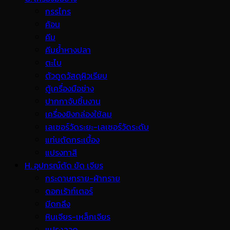
กรรไกร
ค้อน
คีม
คีมย้ำหางปลา
ตะไบ
ตัวดูดวัสดุผิวเรียบ
ตู้เครื่องมือช่าง
ปากกาจับชิ้นงาน
เครื่องยิงกล่องใช้ลม
เลเซอร์วัดระยะ-เลเซอร์วัดระดับ
แท่นตัดกระเบื้อง
แปรงทาสี
H. อุปกรณ์ตัด ขัด เจียร
กระดาษทราย-ผ้าทราย
ดอกเร้าท์เตอร์
มีดกลึง
หินเจียร-เหล็กเจียร
แปรงลวด