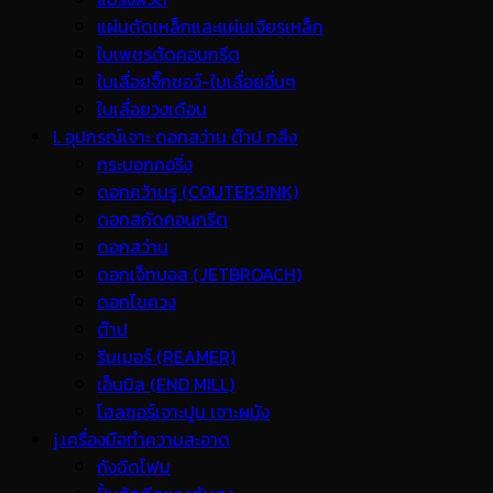
แผ่นตัดเหล็กและแผ่นเจียรเหล็ก
ใบเพชรตัดคอนกรีต
ใบเลื่อยจิ๊กซอว์-ใบเลื่อยอื่นๆ
ใบเลื่อยวงเดือน
I. อุปกรณ์เจาะ ดอกสว่าน ต๊าป กลึง
กระบอกคอริ่ง
ดอกคว้านรู (COUTERSINK)
ดอกสกัดคอนกรีต
ดอกสว่าน
ดอกเจ็ทบอส (JETBROACH)
ดอกไขควง
ต๊าป
รีมเมอร์ (REAMER)
เอ็นมิล (END MILL)
โฮลซอร์เจาะปูน เจาะผนัง
j.เครื่องมือทำความสะอาด
ถังฉีดโฟม