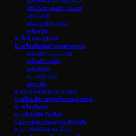
ดอกเจ็ทบอส (JETBROACH)
สว่านไฟฟ้าและสว่านกระแทก
สว่านโรตารี
สว่านเจาะทำลายสกัด
เครื่องเจียร์
B. ปั๊มน้ำและอุปกรณ์
D. เครื่องมือก่อสร้าง-อุตสาหกรรม
เครื่องตัดถนนคอนกรีต
เครื่องต๊าปเกลียว
เครื่องปั่นไฟ
แท่นตัดไฟเบอร์
สว่านแท่น
E. อุปกรณ์ขนย้าย รอก แม่แรง
F. เครื่องเชื่อม ชุดตัดก๊าซ และอุปกรณ์
G. เครื่องมือช่าง
H. อุปกรณ์ตัด ขัด เจียร
I. อุปกรณ์เจาะ ดอกสว่าน ต๊าป กลึง
K. กาว ซิลลิโคน เทป น้ำยา