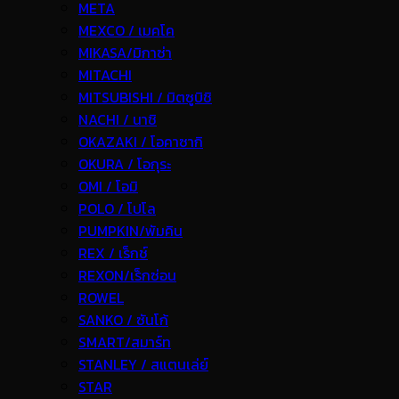
META
MEXCO / เมคโค
MIKASA/มิกาซ่า
MITACHI
MITSUBISHI / มิตซูบิชิ
NACHI / นาชิ
OKAZAKI / โอคาซากิ
OKURA / โอกุระ
OMI / โอมิ
POLO / โปโล
PUMPKIN/พัมคิน
REX / เร็กช์
REXON/เร็กซ่อน
ROWEL
SANKO / ซันโก้
SMART/สมาร์ท
STANLEY / สแตนเล่ย์
STAR