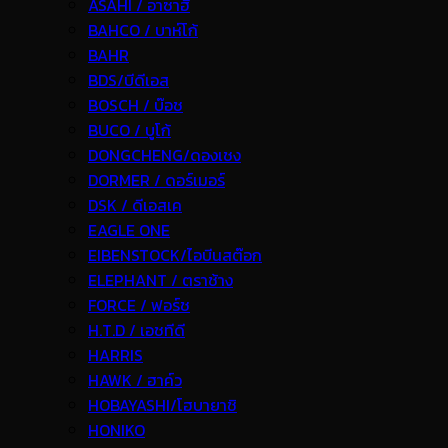
ASAHI / อาซาฮี
BAHCO / บาห์โก้
BAHR
BDS/บีดีเอส
BOSCH / บ๊อช
BUCO / บูโก้
DONGCHENG/ดองเชง
DORMER / ดอร์เมอร์
DSK / ดีเอสเค
EAGLE ONE
EIBENSTOCK/ไอบีนสต๊อก
ELEPHANT / ตราช้าง
FORCE / ฟอร์ช
H.T.D / เอชทีดี
HARRIS
HAWK / ฮาค์ว
HOBAYASHI/โฮบายาชิ
HONIKO