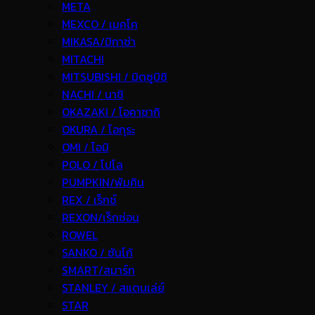
META
MEXCO / เมคโค
MIKASA/มิกาซ่า
MITACHI
MITSUBISHI / มิตซูบิชิ
NACHI / นาชิ
OKAZAKI / โอคาซากิ
OKURA / โอกุระ
OMI / โอมิ
POLO / โปโล
PUMPKIN/พัมคิน
REX / เร็กช์
REXON/เร็กซ่อน
ROWEL
SANKO / ซันโก้
SMART/สมาร์ท
STANLEY / สแตนเล่ย์
STAR