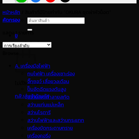
หน้าหลัก
/
สินค้าที่มีป้ายกำกับ “OKURA ชุดผ่าหัวน็อต”
คัดกรอง
ค้นหา:
แสดง 1 รายการ
0
ตะกร้าสินค้า
Browse
A. เครื่องมือไฟฟ้า
กบไฟฟ้า เครื่องเซาะร่อง
จิ๊กซอว์ เลื่อยวงเดือน
ไม่มีสินค้าในตะกร้า
ปั๊มอัดฉีดแรงดันสูง
กลับสู่หน้าร้านค้า
สว่านเจาะทำลายสกัด
สว่านแท่นแม่เหล็ก
สว่านโรตารี
สว่านไฟฟ้าและสว่านกระแทก
เครื่องขัดกระดาษทราย
เครื่องคอริ่ง