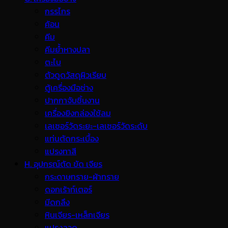
กรรไกร
ค้อน
คีม
คีมย้ำหางปลา
ตะไบ
ตัวดูดวัสดุผิวเรียบ
ตู้เครื่องมือช่าง
ปากกาจับชิ้นงาน
เครื่องยิงกล่องใช้ลม
เลเซอร์วัดระยะ-เลเซอร์วัดระดับ
แท่นตัดกระเบื้อง
แปรงทาสี
H. อุปกรณ์ตัด ขัด เจียร
กระดาษทราย-ผ้าทราย
ดอกเร้าท์เตอร์
มีดกลึง
หินเจียร-เหล็กเจียร
แปรงลวด