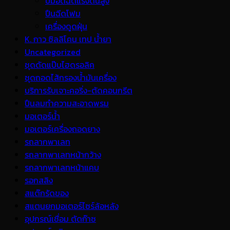
ปั้มอัดฉีดแรงดันสูง
ปืนฉีดโฟม
เครื่องดูดฝุ่น
K. กาว ซิลลิโคน เทป น้ำยา
Uncategorized
ชุดดัดแป๊บไฮดรอลิค
ชุดถอดไส้กรองน้ำมันเครื่อง
บริการรับเจาะคอริ่ง-ตัดคอนกรีต
ปืนลมทำความสะอาดพรม
มอเตอร์น้ำ
มอเตอร์เครื่องถอดยาง
รถลากพาเลท
รถลากพาเลทหน้ากว้าง
รถลากพาเลทหน้าแคบ
รอกสลิง
สแต๊กรัดของ
สแตนยกมอเตอร์ไซร์ล้อหลัง
อุปกรณ์เชื่อม ตัดก๊าซ