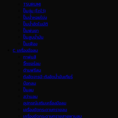
TSURUMI
ปั๊มจุ่ม (ไดโว่)
ปั๊มน้ำหอยโข่ง
ปั๊มน้ำอัตโนมัติ
ปั๊มพ่นยา
ปั๊มสูบน้ำมัน
ปั๊มเฟือง
C. เครื่องมือลม
กาพ่นสี
จิ๊กซอร์ลม
ด้ามฟรีลม
ถังอัดจารบี-ถังอัดน้ำมันเกียร์
บ๊อกลม
ปั๊มลม
สว่านลม
อุปกรณ์เสริมเครื่องมือลม
เครื่องขัดกระดาษทรายลม
เครื่องขัดกระดาษทรายสายพานลม