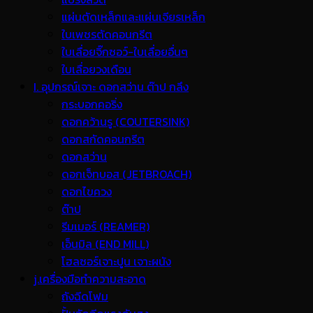
แผ่นตัดเหล็กและแผ่นเจียรเหล็ก
ใบเพชรตัดคอนกรีต
ใบเลื่อยจิ๊กซอว์-ใบเลื่อยอื่นๆ
ใบเลื่อยวงเดือน
I. อุปกรณ์เจาะ ดอกสว่าน ต๊าป กลึง
กระบอกคอริ่ง
ดอกคว้านรู (COUTERSINK)
ดอกสกัดคอนกรีต
ดอกสว่าน
ดอกเจ็ทบอส (JETBROACH)
ดอกไขควง
ต๊าป
รีมเมอร์ (REAMER)
เอ็นมิล (END MILL)
โฮลซอร์เจาะปูน เจาะผนัง
j.เครื่องมือทำความสะอาด
ถังฉีดโฟม