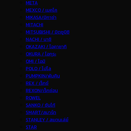
META
MEXCO / เมคโค
MIKASA/มิกาซ่า
MITACHI
MITSUBISHI / มิตซูบิชิ
NACHI / นาชิ
OKAZAKI / โอคาซากิ
OKURA / โอกุระ
OMI / โอมิ
POLO / โปโล
PUMPKIN/พัมคิน
REX / เร็กช์
REXON/เร็กซ่อน
ROWEL
SANKO / ซันโก้
SMART/สมาร์ท
STANLEY / สแตนเล่ย์
STAR