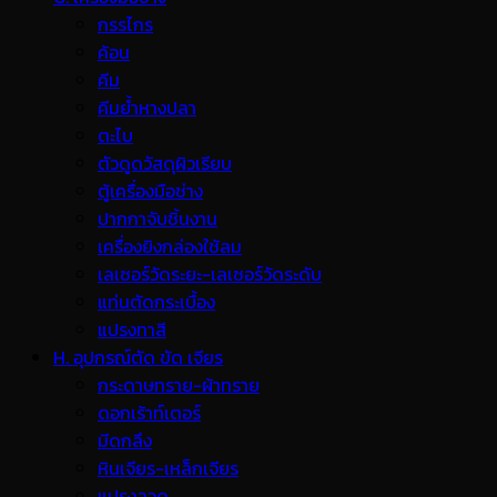
กรรไกร
ค้อน
คีม
คีมย้ำหางปลา
ตะไบ
ตัวดูดวัสดุผิวเรียบ
ตู้เครื่องมือช่าง
ปากกาจับชิ้นงาน
เครื่องยิงกล่องใช้ลม
เลเซอร์วัดระยะ-เลเซอร์วัดระดับ
แท่นตัดกระเบื้อง
แปรงทาสี
H. อุปกรณ์ตัด ขัด เจียร
กระดาษทราย-ผ้าทราย
ดอกเร้าท์เตอร์
มีดกลึง
หินเจียร-เหล็กเจียร
แปรงลวด