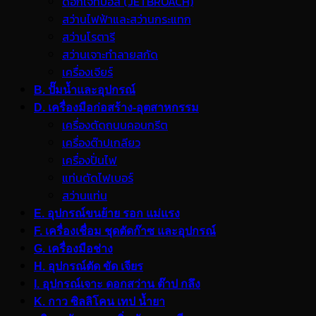
ดอกเจ็ทบอส (JETBROACH)
สว่านไฟฟ้าและสว่านกระแทก
สว่านโรตารี
สว่านเจาะทำลายสกัด
เครื่องเจียร์
B. ปั๊มน้ำและอุปกรณ์
D. เครื่องมือก่อสร้าง-อุตสาหกรรม
เครื่องตัดถนนคอนกรีต
เครื่องต๊าปเกลียว
เครื่องปั่นไฟ
แท่นตัดไฟเบอร์
สว่านแท่น
E. อุปกรณ์ขนย้าย รอก แม่แรง
F. เครื่องเชื่อม ชุดตัดก๊าซ และอุปกรณ์
G. เครื่องมือช่าง
H. อุปกรณ์ตัด ขัด เจียร
I. อุปกรณ์เจาะ ดอกสว่าน ต๊าป กลึง
K. กาว ซิลลิโคน เทป น้ำยา