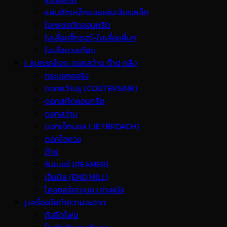
แผ่นตัดเหล็กและแผ่นเจียรเหล็ก
ใบเพชรตัดคอนกรีต
ใบเลื่อยจิ๊กซอว์-ใบเลื่อยอื่นๆ
ใบเลื่อยวงเดือน
I. อุปกรณ์เจาะ ดอกสว่าน ต๊าป กลึง
กระบอกคอริ่ง
ดอกคว้านรู (COUTERSINK)
ดอกสกัดคอนกรีต
ดอกสว่าน
ดอกเจ็ทบอส (JETBROACH)
ดอกไขควง
ต๊าป
รีมเมอร์ (REAMER)
เอ็นมิล (END MILL)
โฮลซอร์เจาะปูน เจาะผนัง
j.เครื่องมือทำความสะอาด
ถังฉีดโฟม