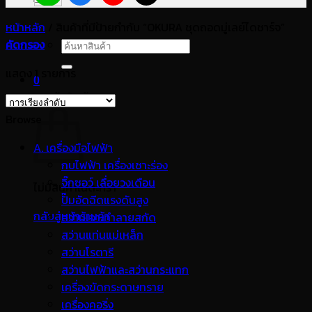
หน้าหลัก
/
สินค้าที่มีป้ายกำกับ “OKURA ชุดถอดมู่เลย์ไดชาร์จ”
คัดกรอง
ค้นหา:
แสดง 1 รายการ
0
ตะกร้าสินค้า
Browse
A. เครื่องมือไฟฟ้า
กบไฟฟ้า เครื่องเซาะร่อง
จิ๊กซอว์ เลื่อยวงเดือน
ไม่มีสินค้าในตะกร้า
ปั๊มอัดฉีดแรงดันสูง
กลับสู่หน้าร้านค้า
สว่านเจาะทำลายสกัด
สว่านแท่นแม่เหล็ก
สว่านโรตารี
สว่านไฟฟ้าและสว่านกระแทก
เครื่องขัดกระดาษทราย
เครื่องคอริ่ง