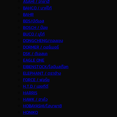
ASAHI / อาซาฮี
BAHCO / บาห์โก้
BAHR
BDS/บีดีเอส
BOSCH / บ๊อช
BUCO / บูโก้
DONGCHENG/ดองเชง
DORMER / ดอร์เมอร์
DSK / ดีเอสเค
EAGLE ONE
EIBENSTOCK/ไอบีนสต๊อก
ELEPHANT / ตราช้าง
FORCE / ฟอร์ช
H.T.D / เอชทีดี
HARRIS
HAWK / ฮาค์ว
HOBAYASHI/โฮบายาชิ
HONIKO