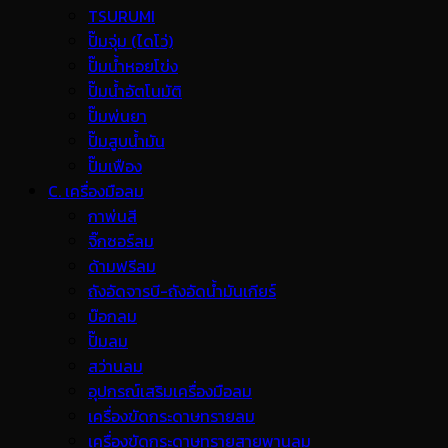
TSURUMI
ปั๊มจุ่ม (ไดโว่)
ปั๊มน้ำหอยโข่ง
ปั๊มน้ำอัตโนมัติ
ปั๊มพ่นยา
ปั๊มสูบน้ำมัน
ปั๊มเฟือง
C. เครื่องมือลม
กาพ่นสี
จิ๊กซอร์ลม
ด้ามฟรีลม
ถังอัดจารบี-ถังอัดน้ำมันเกียร์
บ๊อกลม
ปั๊มลม
สว่านลม
อุปกรณ์เสริมเครื่องมือลม
เครื่องขัดกระดาษทรายลม
เครื่องขัดกระดาษทรายสายพานลม