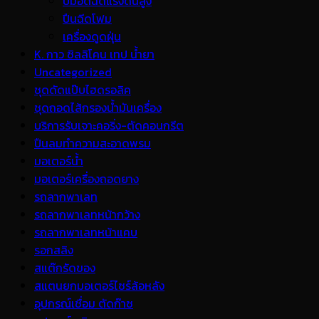
ปั้มอัดฉีดแรงดันสูง
ปืนฉีดโฟม
เครื่องดูดฝุ่น
K. กาว ซิลลิโคน เทป น้ำยา
Uncategorized
ชุดดัดแป๊บไฮดรอลิค
ชุดถอดไส้กรองน้ำมันเครื่อง
บริการรับเจาะคอริ่ง-ตัดคอนกรีต
ปืนลมทำความสะอาดพรม
มอเตอร์น้ำ
มอเตอร์เครื่องถอดยาง
รถลากพาเลท
รถลากพาเลทหน้ากว้าง
รถลากพาเลทหน้าแคบ
รอกสลิง
สแต๊กรัดของ
สแตนยกมอเตอร์ไซร์ล้อหลัง
อุปกรณ์เชื่อม ตัดก๊าซ