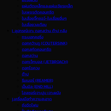
แผ่นตัดเหล็กและแผ่นเจียรเหล็ก
ใบเพชรตัดคอนกรีต
ใบเลื่อยจิ๊กซอว์-ใบเลื่อยอื่นๆ
ใบเลื่อยวงเดือน
I. อุปกรณ์เจาะ ดอกสว่าน ต๊าป กลึง
กระบอกคอริ่ง
ดอกคว้านรู (COUTERSINK)
ดอกสกัดคอนกรีต
ดอกสว่าน
ดอกเจ็ทบอส (JETBROACH)
ดอกไขควง
ต๊าป
รีมเมอร์ (REAMER)
เอ็นมิล (END MILL)
โฮลซอร์เจาะปูน เจาะผนัง
j.เครื่องมือทำความสะอาด
ถังฉีดโฟม