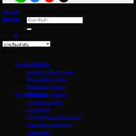
หน้าหลัก
/
สินค้าที่มีป้ายกำกับ “MDS750/4”
คัดกรอง
ค้นหา:
แสดง 1 รายการ
0
ตะกร้าสินค้า
Browse
A. เครื่องมือไฟฟ้า
กบไฟฟ้า เครื่องเซาะร่อง
จิ๊กซอว์ เลื่อยวงเดือน
ไม่มีสินค้าในตะกร้า
ปั๊มอัดฉีดแรงดันสูง
กลับสู่หน้าร้านค้า
สว่านเจาะทำลายสกัด
สว่านแท่นแม่เหล็ก
สว่านโรตารี
สว่านไฟฟ้าและสว่านกระแทก
เครื่องขัดกระดาษทราย
เครื่องคอริ่ง