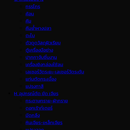
กรรไกร
ค้อน
คีม
คีมย้ำหางปลา
ตะไบ
ตัวดูดวัสดุผิวเรียบ
ตู้เครื่องมือช่าง
ปากกาจับชิ้นงาน
เครื่องยิงกล่องใช้ลม
เลเซอร์วัดระยะ-เลเซอร์วัดระดับ
แท่นตัดกระเบื้อง
แปรงทาสี
H. อุปกรณ์ตัด ขัด เจียร
กระดาษทราย-ผ้าทราย
ดอกเร้าท์เตอร์
มีดกลึง
หินเจียร-เหล็กเจียร
แปรงลวด