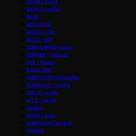
ASAHI / อาซาฮี
BAHCO / บาห์โก้
BAHR
BDS/บีดีเอส
BOSCH / บ๊อช
BUCO / บูโก้
DONGCHENG/ดองเชง
DORMER / ดอร์เมอร์
DSK / ดีเอสเค
EAGLE ONE
EIBENSTOCK/ไอบีนสต๊อก
ELEPHANT / ตราช้าง
FORCE / ฟอร์ช
H.T.D / เอชทีดี
HARRIS
HAWK / ฮาค์ว
HOBAYASHI/โฮบายาชิ
HONIKO