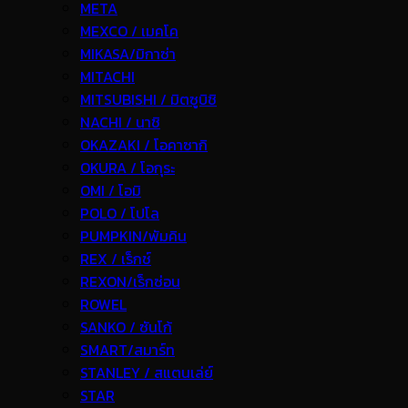
META
MEXCO / เมคโค
MIKASA/มิกาซ่า
MITACHI
MITSUBISHI / มิตซูบิชิ
NACHI / นาชิ
OKAZAKI / โอคาซากิ
OKURA / โอกุระ
OMI / โอมิ
POLO / โปโล
PUMPKIN/พัมคิน
REX / เร็กช์
REXON/เร็กซ่อน
ROWEL
SANKO / ซันโก้
SMART/สมาร์ท
STANLEY / สแตนเล่ย์
STAR