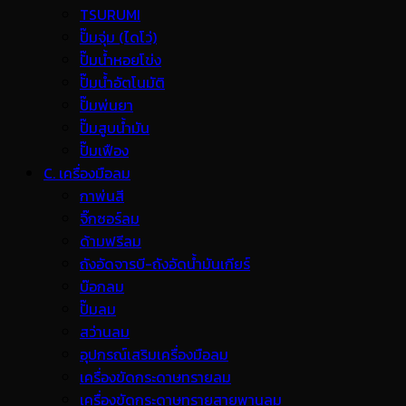
TSURUMI
ปั๊มจุ่ม (ไดโว่)
ปั๊มน้ำหอยโข่ง
ปั๊มน้ำอัตโนมัติ
ปั๊มพ่นยา
ปั๊มสูบน้ำมัน
ปั๊มเฟือง
C. เครื่องมือลม
กาพ่นสี
จิ๊กซอร์ลม
ด้ามฟรีลม
ถังอัดจารบี-ถังอัดน้ำมันเกียร์
บ๊อกลม
ปั๊มลม
สว่านลม
อุปกรณ์เสริมเครื่องมือลม
เครื่องขัดกระดาษทรายลม
เครื่องขัดกระดาษทรายสายพานลม