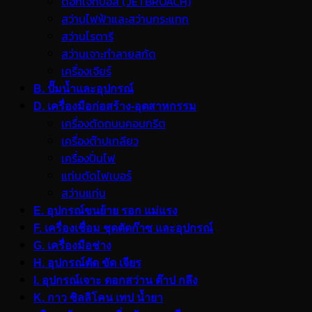
ดอกเจ็ทบอส (JETBROACH)
สว่านไฟฟ้าและสว่านกระแทก
สว่านโรตารี
สว่านเจาะทำลายสกัด
เครื่องเจียร์
B. ปั๊มน้ำและอุปกรณ์
D. เครื่องมือก่อสร้าง-อุตสาหกรรม
เครื่องตัดถนนคอนกรีต
เครื่องต๊าปเกลียว
เครื่องปั่นไฟ
แท่นตัดไฟเบอร์
สว่านแท่น
E. อุปกรณ์ขนย้าย รอก แม่แรง
F. เครื่องเชื่อม ชุดตัดก๊าซ และอุปกรณ์
G. เครื่องมือช่าง
H. อุปกรณ์ตัด ขัด เจียร
I. อุปกรณ์เจาะ ดอกสว่าน ต๊าป กลึง
K. กาว ซิลลิโคน เทป น้ำยา