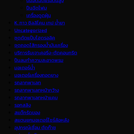
ปั้มอัดฉีดแรงดันสูง
ปืนฉีดโฟม
เครื่องดูดฝุ่น
K. กาว ซิลลิโคน เทป น้ำยา
Uncategorized
ชุดดัดแป๊บไฮดรอลิค
ชุดถอดไส้กรองน้ำมันเครื่อง
บริการรับเจาะคอริ่ง-ตัดคอนกรีต
ปืนลมทำความสะอาดพรม
มอเตอร์น้ำ
มอเตอร์เครื่องถอดยาง
รถลากพาเลท
รถลากพาเลทหน้ากว้าง
รถลากพาเลทหน้าแคบ
รอกสลิง
สแต๊กรัดของ
สแตนยกมอเตอร์ไซร์ล้อหลัง
อุปกรณ์เชื่อม ตัดก๊าซ