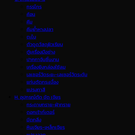
กรรไกร
ค้อน
คีม
คีมย้ำหางปลา
ตะไบ
ตัวดูดวัสดุผิวเรียบ
ตู้เครื่องมือช่าง
ปากกาจับชิ้นงาน
เครื่องยิงกล่องใช้ลม
เลเซอร์วัดระยะ-เลเซอร์วัดระดับ
แท่นตัดกระเบื้อง
แปรงทาสี
H. อุปกรณ์ตัด ขัด เจียร
กระดาษทราย-ผ้าทราย
ดอกเร้าท์เตอร์
มีดกลึง
หินเจียร-เหล็กเจียร
แปรงลวด