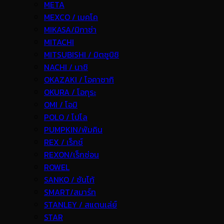
META
MEXCO / เมคโค
MIKASA/มิกาซ่า
MITACHI
MITSUBISHI / มิตซูบิชิ
NACHI / นาชิ
OKAZAKI / โอคาซากิ
OKURA / โอกุระ
OMI / โอมิ
POLO / โปโล
PUMPKIN/พัมคิน
REX / เร็กช์
REXON/เร็กซ่อน
ROWEL
SANKO / ซันโก้
SMART/สมาร์ท
STANLEY / สแตนเล่ย์
STAR