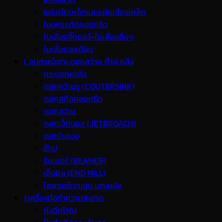
แผ่นตัดเหล็กและแผ่นเจียรเหล็ก
ใบเพชรตัดคอนกรีต
ใบเลื่อยจิ๊กซอว์-ใบเลื่อยอื่นๆ
ใบเลื่อยวงเดือน
I. อุปกรณ์เจาะ ดอกสว่าน ต๊าป กลึง
กระบอกคอริ่ง
ดอกคว้านรู (COUTERSINK)
ดอกสกัดคอนกรีต
ดอกสว่าน
ดอกเจ็ทบอส (JETBROACH)
ดอกไขควง
ต๊าป
รีมเมอร์ (REAMER)
เอ็นมิล (END MILL)
โฮลซอร์เจาะปูน เจาะผนัง
j.เครื่องมือทำความสะอาด
ถังฉีดโฟม