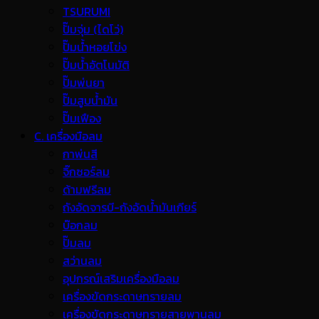
TSURUMI
ปั๊มจุ่ม (ไดโว่)
ปั๊มน้ำหอยโข่ง
ปั๊มน้ำอัตโนมัติ
ปั๊มพ่นยา
ปั๊มสูบน้ำมัน
ปั๊มเฟือง
C. เครื่องมือลม
กาพ่นสี
จิ๊กซอร์ลม
ด้ามฟรีลม
ถังอัดจารบี-ถังอัดน้ำมันเกียร์
บ๊อกลม
ปั๊มลม
สว่านลม
อุปกรณ์เสริมเครื่องมือลม
เครื่องขัดกระดาษทรายลม
เครื่องขัดกระดาษทรายสายพานลม