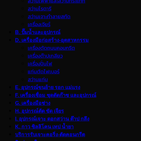
สว่านไฟฟ้าและสว่านกระแทก
สว่านโรตารี
สว่านเจาะทำลายสกัด
เครื่องเจียร์
B. ปั๊มน้ำและอุปกรณ์
D. เครื่องมือก่อสร้าง-อุตสาหกรรม
เครื่องตัดถนนคอนกรีต
เครื่องต๊าปเกลียว
เครื่องปั่นไฟ
แท่นตัดไฟเบอร์
สว่านแท่น
E. อุปกรณ์ขนย้าย รอก แม่แรง
F. เครื่องเชื่อม ชุดตัดก๊าซ และอุปกรณ์
G. เครื่องมือช่าง
H. อุปกรณ์ตัด ขัด เจียร
I. อุปกรณ์เจาะ ดอกสว่าน ต๊าป กลึง
K. กาว ซิลลิโคน เทป น้ำยา
บริการรับเจาะคอริ่ง-ตัดคอนกรีต