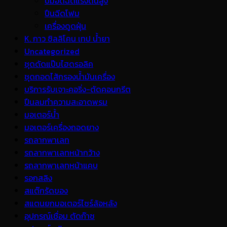
ปั้มอัดฉีดแรงดันสูง
ปืนฉีดโฟม
เครื่องดูดฝุ่น
K. กาว ซิลลิโคน เทป น้ำยา
Uncategorized
ชุดดัดแป๊บไฮดรอลิค
ชุดถอดไส้กรองน้ำมันเครื่อง
บริการรับเจาะคอริ่ง-ตัดคอนกรีต
ปืนลมทำความสะอาดพรม
มอเตอร์น้ำ
มอเตอร์เครื่องถอดยาง
รถลากพาเลท
รถลากพาเลทหน้ากว้าง
รถลากพาเลทหน้าแคบ
รอกสลิง
สแต๊กรัดของ
สแตนยกมอเตอร์ไซร์ล้อหลัง
อุปกรณ์เชื่อม ตัดก๊าซ