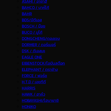
ASAHI / อาซาฮี
BAHCO / บาห์โก้
BAHR
BDS/บีดีเอส
BOSCH / บ๊อช
BUCO / บูโก้
DONGCHENG/ดองเชง
DORMER / ดอร์เมอร์
DSK / ดีเอสเค
EAGLE ONE
EIBENSTOCK/ไอบีนสต๊อก
ELEPHANT / ตราช้าง
FORCE / ฟอร์ช
H.T.D / เอชทีดี
HARRIS
HAWK / ฮาค์ว
HOBAYASHI/โฮบายาชิ
HONIKO