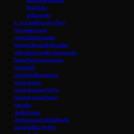
ปั้มอัดฉีดแรงดันสูง
ปืนฉีดโฟม
เครื่องดูดฝุ่น
K. กาว ซิลลิโคน เทป น้ำยา
Uncategorized
ชุดดัดแป๊บไฮดรอลิค
ชุดถอดไส้กรองน้ำมันเครื่อง
บริการรับเจาะคอริ่ง-ตัดคอนกรีต
ปืนลมทำความสะอาดพรม
มอเตอร์น้ำ
มอเตอร์เครื่องถอดยาง
รถลากพาเลท
รถลากพาเลทหน้ากว้าง
รถลากพาเลทหน้าแคบ
รอกสลิง
สแต๊กรัดของ
สแตนยกมอเตอร์ไซร์ล้อหลัง
อุปกรณ์เชื่อม ตัดก๊าซ