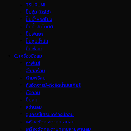
TSURUMI
ปั๊มจุ่ม (ไดโว่)
ปั๊มน้ำหอยโข่ง
ปั๊มน้ำอัตโนมัติ
ปั๊มพ่นยา
ปั๊มสูบน้ำมัน
ปั๊มเฟือง
C. เครื่องมือลม
กาพ่นสี
จิ๊กซอร์ลม
ด้ามฟรีลม
ถังอัดจารบี-ถังอัดน้ำมันเกียร์
บ๊อกลม
ปั๊มลม
สว่านลม
อุปกรณ์เสริมเครื่องมือลม
เครื่องขัดกระดาษทรายลม
เครื่องขัดกระดาษทรายสายพานลม