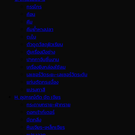
กรรไกร
ค้อน
คีม
คีมย้ำหางปลา
ตะไบ
ตัวดูดวัสดุผิวเรียบ
ตู้เครื่องมือช่าง
ปากกาจับชิ้นงาน
เครื่องยิงกล่องใช้ลม
เลเซอร์วัดระยะ-เลเซอร์วัดระดับ
แท่นตัดกระเบื้อง
แปรงทาสี
H. อุปกรณ์ตัด ขัด เจียร
กระดาษทราย-ผ้าทราย
ดอกเร้าท์เตอร์
มีดกลึง
หินเจียร-เหล็กเจียร
แปรงลวด