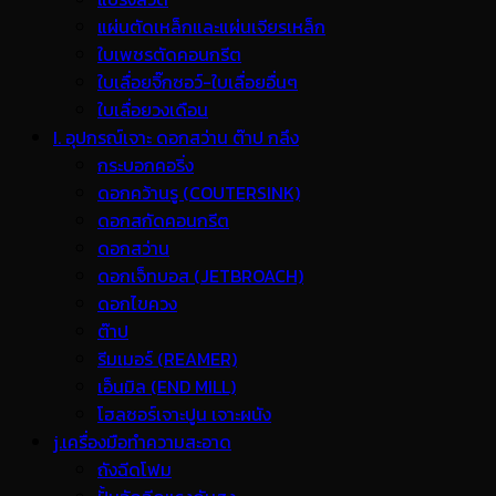
แผ่นตัดเหล็กและแผ่นเจียรเหล็ก
ใบเพชรตัดคอนกรีต
ใบเลื่อยจิ๊กซอว์-ใบเลื่อยอื่นๆ
ใบเลื่อยวงเดือน
I. อุปกรณ์เจาะ ดอกสว่าน ต๊าป กลึง
กระบอกคอริ่ง
ดอกคว้านรู (COUTERSINK)
ดอกสกัดคอนกรีต
ดอกสว่าน
ดอกเจ็ทบอส (JETBROACH)
ดอกไขควง
ต๊าป
รีมเมอร์ (REAMER)
เอ็นมิล (END MILL)
โฮลซอร์เจาะปูน เจาะผนัง
j.เครื่องมือทำความสะอาด
ถังฉีดโฟม