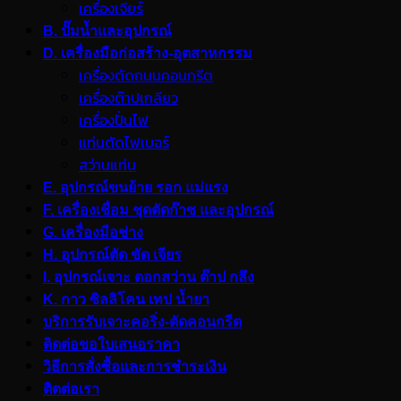
เครื่องเจียร์
B. ปั๊มน้ำและอุปกรณ์
D. เครื่องมือก่อสร้าง-อุตสาหกรรม
เครื่องตัดถนนคอนกรีต
เครื่องต๊าปเกลียว
เครื่องปั่นไฟ
แท่นตัดไฟเบอร์
สว่านแท่น
E. อุปกรณ์ขนย้าย รอก แม่แรง
F. เครื่องเชื่อม ชุดตัดก๊าซ และอุปกรณ์
G. เครื่องมือช่าง
H. อุปกรณ์ตัด ขัด เจียร
I. อุปกรณ์เจาะ ดอกสว่าน ต๊าป กลึง
K. กาว ซิลลิโคน เทป น้ำยา
บริการรับเจาะคอริ่ง-ตัดคอนกรีต
ติดต่อขอใบเสนอราคา
วิธีการสั่งซื้อและการชำระเงิน
ติดต่อเรา