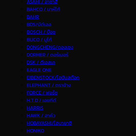
ASAHI / อาซาฮี
BAHCO / บาห์โก้
BAHR
BDS/บีดีเอส
BOSCH / บ๊อช
BUCO / บูโก้
DONGCHENG/ดองเชง
DORMER / ดอร์เมอร์
DSK / ดีเอสเค
EAGLE ONE
EIBENSTOCK/ไอบีนสต๊อก
ELEPHANT / ตราช้าง
FORCE / ฟอร์ช
H.T.D / เอชทีดี
HARRIS
HAWK / ฮาค์ว
HOBAYASHI/โฮบายาชิ
HONIKO