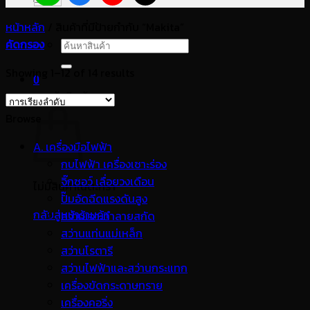
หน้าหลัก
/
สินค้าที่มีป้ายกำกับ “Makita”
คัดกรอง
ค้นหา:
Showing 1–12 of 14 results
0
ตะกร้าสินค้า
Browse
A. เครื่องมือไฟฟ้า
กบไฟฟ้า เครื่องเซาะร่อง
จิ๊กซอว์ เลื่อยวงเดือน
ไม่มีสินค้าในตะกร้า
ปั๊มอัดฉีดแรงดันสูง
กลับสู่หน้าร้านค้า
สว่านเจาะทำลายสกัด
สว่านแท่นแม่เหล็ก
สว่านโรตารี
สว่านไฟฟ้าและสว่านกระแทก
เครื่องขัดกระดาษทราย
เครื่องคอริ่ง