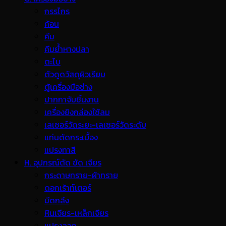
กรรไกร
ค้อน
คีม
คีมย้ำหางปลา
ตะไบ
ตัวดูดวัสดุผิวเรียบ
ตู้เครื่องมือช่าง
ปากกาจับชิ้นงาน
เครื่องยิงกล่องใช้ลม
เลเซอร์วัดระยะ-เลเซอร์วัดระดับ
แท่นตัดกระเบื้อง
แปรงทาสี
H. อุปกรณ์ตัด ขัด เจียร
กระดาษทราย-ผ้าทราย
ดอกเร้าท์เตอร์
มีดกลึง
หินเจียร-เหล็กเจียร
แปรงลวด