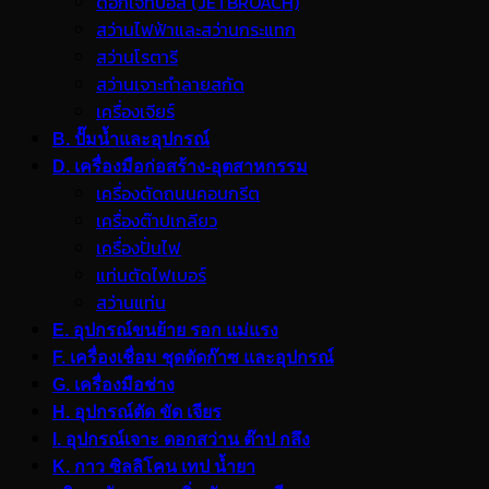
ดอกเจ็ทบอส (JETBROACH)
สว่านไฟฟ้าและสว่านกระแทก
สว่านโรตารี
สว่านเจาะทำลายสกัด
เครื่องเจียร์
B. ปั๊มน้ำและอุปกรณ์
D. เครื่องมือก่อสร้าง-อุตสาหกรรม
เครื่องตัดถนนคอนกรีต
เครื่องต๊าปเกลียว
เครื่องปั่นไฟ
แท่นตัดไฟเบอร์
สว่านแท่น
E. อุปกรณ์ขนย้าย รอก แม่แรง
F. เครื่องเชื่อม ชุดตัดก๊าซ และอุปกรณ์
G. เครื่องมือช่าง
H. อุปกรณ์ตัด ขัด เจียร
I. อุปกรณ์เจาะ ดอกสว่าน ต๊าป กลึง
K. กาว ซิลลิโคน เทป น้ำยา