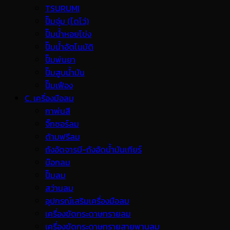
TSURUMI
ปั๊มจุ่ม (ไดโว่)
ปั๊มน้ำหอยโข่ง
ปั๊มน้ำอัตโนมัติ
ปั๊มพ่นยา
ปั๊มสูบน้ำมัน
ปั๊มเฟือง
C. เครื่องมือลม
กาพ่นสี
จิ๊กซอร์ลม
ด้ามฟรีลม
ถังอัดจารบี-ถังอัดน้ำมันเกียร์
บ๊อกลม
ปั๊มลม
สว่านลม
อุปกรณ์เสริมเครื่องมือลม
เครื่องขัดกระดาษทรายลม
เครื่องขัดกระดาษทรายสายพานลม