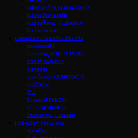
แผ่นตัดเหล็กและแผ่นเจียรเหล็ก
ใบเพชรตัดคอนกรีต
ใบเลื่อยจิ๊กซอว์-ใบเลื่อยอื่นๆ
ใบเลื่อยวงเดือน
I. อุปกรณ์เจาะ ดอกสว่าน ต๊าป กลึง
กระบอกคอริ่ง
ดอกคว้านรู (COUTERSINK)
ดอกสกัดคอนกรีต
ดอกสว่าน
ดอกเจ็ทบอส (JETBROACH)
ดอกไขควง
ต๊าป
รีมเมอร์ (REAMER)
เอ็นมิล (END MILL)
โฮลซอร์เจาะปูน เจาะผนัง
j.เครื่องมือทำความสะอาด
ถังฉีดโฟม