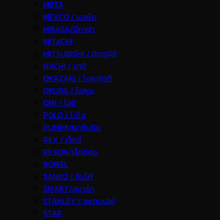
META
MEXCO / เมคโค
MIKASA/มิกาซ่า
MITACHI
MITSUBISHI / มิตซูบิชิ
NACHI / นาชิ
OKAZAKI / โอคาซากิ
OKURA / โอกุระ
OMI / โอมิ
POLO / โปโล
PUMPKIN/พัมคิน
REX / เร็กช์
REXON/เร็กซ่อน
ROWEL
SANKO / ซันโก้
SMART/สมาร์ท
STANLEY / สแตนเล่ย์
STAR