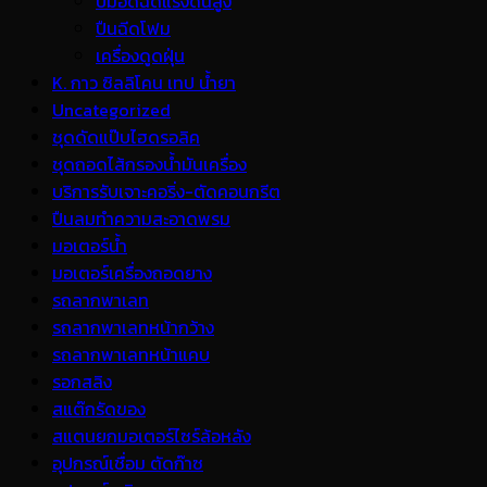
ปั้มอัดฉีดแรงดันสูง
ปืนฉีดโฟม
เครื่องดูดฝุ่น
K. กาว ซิลลิโคน เทป น้ำยา
Uncategorized
ชุดดัดแป๊บไฮดรอลิค
ชุดถอดไส้กรองน้ำมันเครื่อง
บริการรับเจาะคอริ่ง-ตัดคอนกรีต
ปืนลมทำความสะอาดพรม
มอเตอร์น้ำ
มอเตอร์เครื่องถอดยาง
รถลากพาเลท
รถลากพาเลทหน้ากว้าง
รถลากพาเลทหน้าแคบ
รอกสลิง
สแต๊กรัดของ
สแตนยกมอเตอร์ไซร์ล้อหลัง
อุปกรณ์เชื่อม ตัดก๊าซ