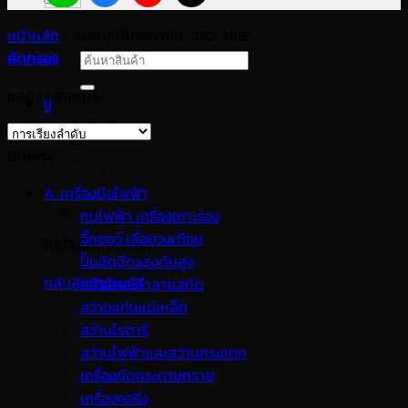
หน้าหลัก
/
สินค้าที่มีป้ายกำกับ “J1C-38B”
คัดกรอง
ค้นหา:
แสดง 1 รายการ
0
ตะกร้าสินค้า
Browse
A. เครื่องมือไฟฟ้า
กบไฟฟ้า เครื่องเซาะร่อง
จิ๊กซอว์ เลื่อยวงเดือน
ไม่มีสินค้าในตะกร้า
ปั๊มอัดฉีดแรงดันสูง
กลับสู่หน้าร้านค้า
สว่านเจาะทำลายสกัด
สว่านแท่นแม่เหล็ก
สว่านโรตารี
สว่านไฟฟ้าและสว่านกระแทก
เครื่องขัดกระดาษทราย
เครื่องคอริ่ง