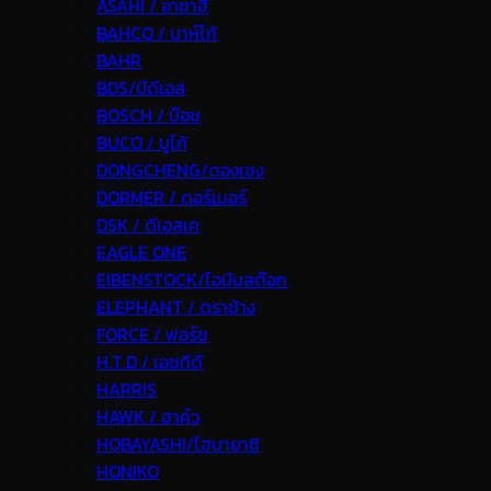
ASAHI / อาซาฮี
BAHCO / บาห์โก้
BAHR
BDS/บีดีเอส
BOSCH / บ๊อช
BUCO / บูโก้
DONGCHENG/ดองเชง
DORMER / ดอร์เมอร์
DSK / ดีเอสเค
EAGLE ONE
EIBENSTOCK/ไอบีนสต๊อก
ELEPHANT / ตราช้าง
FORCE / ฟอร์ช
H.T.D / เอชทีดี
HARRIS
HAWK / ฮาค์ว
HOBAYASHI/โฮบายาชิ
HONIKO