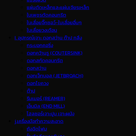
แผ่นตัดเหล็กและแผ่นเจียรเหล็ก
ใบเพชรตัดคอนกรีต
ใบเลื่อยจิ๊กซอว์-ใบเลื่อยอื่นๆ
ใบเลื่อยวงเดือน
I. อุปกรณ์เจาะ ดอกสว่าน ต๊าป กลึง
กระบอกคอริ่ง
ดอกคว้านรู (COUTERSINK)
ดอกสกัดคอนกรีต
ดอกสว่าน
ดอกเจ็ทบอส (JETBROACH)
ดอกไขควง
ต๊าป
รีมเมอร์ (REAMER)
เอ็นมิล (END MILL)
โฮลซอร์เจาะปูน เจาะผนัง
j.เครื่องมือทำความสะอาด
ถังฉีดโฟม