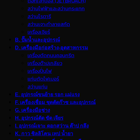
ดอกเจ็ทบอส (JETBROACH)
สว่านไฟฟ้าและสว่านกระแทก
สว่านโรตารี
สว่านเจาะทำลายสกัด
เครื่องเจียร์
B. ปั๊มน้ำและอุปกรณ์
D. เครื่องมือก่อสร้าง-อุตสาหกรรม
เครื่องตัดถนนคอนกรีต
เครื่องต๊าปเกลียว
เครื่องปั่นไฟ
แท่นตัดไฟเบอร์
สว่านแท่น
E. อุปกรณ์ขนย้าย รอก แม่แรง
F. เครื่องเชื่อม ชุดตัดก๊าซ และอุปกรณ์
G. เครื่องมือช่าง
H. อุปกรณ์ตัด ขัด เจียร
I. อุปกรณ์เจาะ ดอกสว่าน ต๊าป กลึง
K. กาว ซิลลิโคน เทป น้ำยา