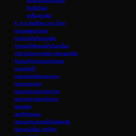
ปั้มอัดฉีดแรงดันสูง
ปืนฉีดโฟม
เครื่องดูดฝุ่น
K. กาว ซิลลิโคน เทป น้ำยา
Uncategorized
ชุดดัดแป๊บไฮดรอลิค
ชุดถอดไส้กรองน้ำมันเครื่อง
บริการรับเจาะคอริ่ง-ตัดคอนกรีต
ปืนลมทำความสะอาดพรม
มอเตอร์น้ำ
มอเตอร์เครื่องถอดยาง
รถลากพาเลท
รถลากพาเลทหน้ากว้าง
รถลากพาเลทหน้าแคบ
รอกสลิง
สแต๊กรัดของ
สแตนยกมอเตอร์ไซร์ล้อหลัง
อุปกรณ์เชื่อม ตัดก๊าซ