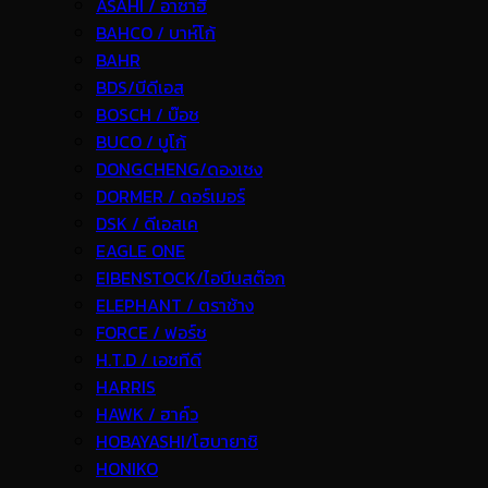
ASAHI / อาซาฮี
BAHCO / บาห์โก้
BAHR
BDS/บีดีเอส
BOSCH / บ๊อช
BUCO / บูโก้
DONGCHENG/ดองเชง
DORMER / ดอร์เมอร์
DSK / ดีเอสเค
EAGLE ONE
EIBENSTOCK/ไอบีนสต๊อก
ELEPHANT / ตราช้าง
FORCE / ฟอร์ช
H.T.D / เอชทีดี
HARRIS
HAWK / ฮาค์ว
HOBAYASHI/โฮบายาชิ
HONIKO