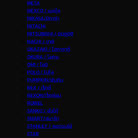
META
MEXCO / เมคโค
MIKASA/มิกาซ่า
MITACHI
MITSUBISHI / มิตซูบิชิ
NACHI / นาชิ
OKAZAKI / โอคาซากิ
OKURA / โอกุระ
OMI / โอมิ
POLO / โปโล
PUMPKIN/พัมคิน
REX / เร็กช์
REXON/เร็กซ่อน
ROWEL
SANKO / ซันโก้
SMART/สมาร์ท
STANLEY / สแตนเล่ย์
STAR