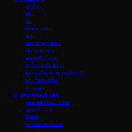
กรรไกร
ค้อน
คีม
คีมย้ำหางปลา
ตะไบ
ตัวดูดวัสดุผิวเรียบ
ตู้เครื่องมือช่าง
ปากกาจับชิ้นงาน
เครื่องยิงกล่องใช้ลม
เลเซอร์วัดระยะ-เลเซอร์วัดระดับ
แท่นตัดกระเบื้อง
แปรงทาสี
H. อุปกรณ์ตัด ขัด เจียร
กระดาษทราย-ผ้าทราย
ดอกเร้าท์เตอร์
มีดกลึง
หินเจียร-เหล็กเจียร
แปรงลวด