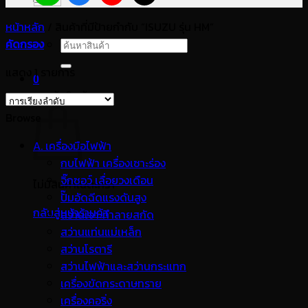
หน้าหลัก
/
สินค้าที่มีป้ายกำกับ “ISUZU รุ่น HM”
คัดกรอง
ค้นหา:
แสดง 1 รายการ
0
ตะกร้าสินค้า
Browse
A. เครื่องมือไฟฟ้า
กบไฟฟ้า เครื่องเซาะร่อง
จิ๊กซอว์ เลื่อยวงเดือน
ไม่มีสินค้าในตะกร้า
ปั๊มอัดฉีดแรงดันสูง
กลับสู่หน้าร้านค้า
สว่านเจาะทำลายสกัด
สว่านแท่นแม่เหล็ก
สว่านโรตารี
สว่านไฟฟ้าและสว่านกระแทก
เครื่องขัดกระดาษทราย
เครื่องคอริ่ง