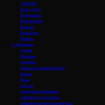
TSURUMI
ปั๊มจุ่ม (ไดโว่)
ปั๊มน้ำหอยโข่ง
ปั๊มน้ำอัตโนมัติ
ปั๊มพ่นยา
ปั๊มสูบน้ำมัน
ปั๊มเฟือง
C. เครื่องมือลม
กาพ่นสี
จิ๊กซอร์ลม
ด้ามฟรีลม
ถังอัดจารบี-ถังอัดน้ำมันเกียร์
บ๊อกลม
ปั๊มลม
สว่านลม
อุปกรณ์เสริมเครื่องมือลม
เครื่องขัดกระดาษทรายลม
เครื่องขัดกระดาษทรายสายพานลม