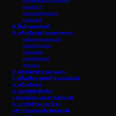
สว่านไฟฟ้าและสว่านกระแทก
สว่านโรตารี
สว่านเจาะทำลายสกัด
เครื่องเจียร์
B. ปั๊มน้ำและอุปกรณ์
D. เครื่องมือก่อสร้าง-อุตสาหกรรม
เครื่องตัดถนนคอนกรีต
เครื่องต๊าปเกลียว
เครื่องปั่นไฟ
แท่นตัดไฟเบอร์
สว่านแท่น
E. อุปกรณ์ขนย้าย รอก แม่แรง
F. เครื่องเชื่อม ชุดตัดก๊าซ และอุปกรณ์
G. เครื่องมือช่าง
H. อุปกรณ์ตัด ขัด เจียร
I. อุปกรณ์เจาะ ดอกสว่าน ต๊าป กลึง
K. กาว ซิลลิโคน เทป น้ำยา
บริการรับเจาะคอริ่ง-ตัดคอนกรีต