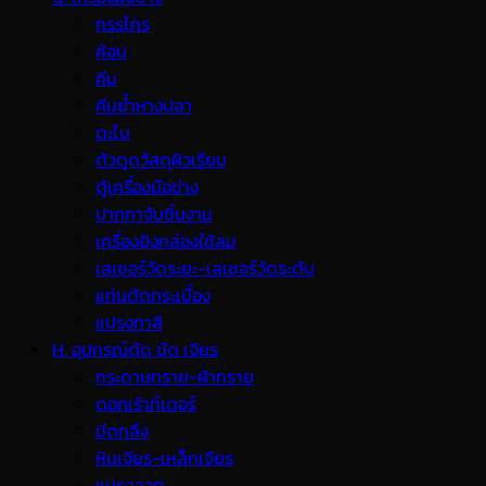
กรรไกร
ค้อน
คีม
คีมย้ำหางปลา
ตะไบ
ตัวดูดวัสดุผิวเรียบ
ตู้เครื่องมือช่าง
ปากกาจับชิ้นงาน
เครื่องยิงกล่องใช้ลม
เลเซอร์วัดระยะ-เลเซอร์วัดระดับ
แท่นตัดกระเบื้อง
แปรงทาสี
H. อุปกรณ์ตัด ขัด เจียร
กระดาษทราย-ผ้าทราย
ดอกเร้าท์เตอร์
มีดกลึง
หินเจียร-เหล็กเจียร
แปรงลวด