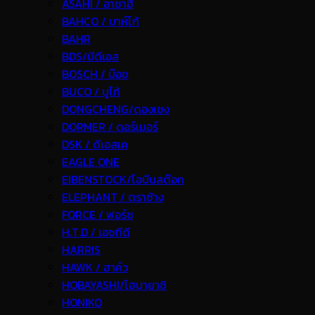
ASAHI / อาซาฮี
BAHCO / บาห์โก้
BAHR
BDS/บีดีเอส
BOSCH / บ๊อช
BUCO / บูโก้
DONGCHENG/ดองเชง
DORMER / ดอร์เมอร์
DSK / ดีเอสเค
EAGLE ONE
EIBENSTOCK/ไอบีนสต๊อก
ELEPHANT / ตราช้าง
FORCE / ฟอร์ช
H.T.D / เอชทีดี
HARRIS
HAWK / ฮาค์ว
HOBAYASHI/โฮบายาชิ
HONIKO