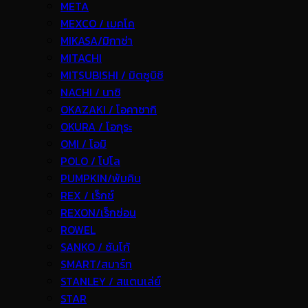
META
MEXCO / เมคโค
MIKASA/มิกาซ่า
MITACHI
MITSUBISHI / มิตซูบิชิ
NACHI / นาชิ
OKAZAKI / โอคาซากิ
OKURA / โอกุระ
OMI / โอมิ
POLO / โปโล
PUMPKIN/พัมคิน
REX / เร็กช์
REXON/เร็กซ่อน
ROWEL
SANKO / ซันโก้
SMART/สมาร์ท
STANLEY / สแตนเล่ย์
STAR