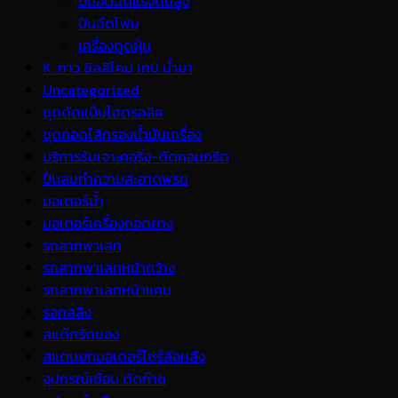
ปั้มอัดฉีดแรงดันสูง
ปืนฉีดโฟม
เครื่องดูดฝุ่น
K. กาว ซิลลิโคน เทป น้ำยา
Uncategorized
ชุดดัดแป๊บไฮดรอลิค
ชุดถอดไส้กรองน้ำมันเครื่อง
บริการรับเจาะคอริ่ง-ตัดคอนกรีต
ปืนลมทำความสะอาดพรม
มอเตอร์น้ำ
มอเตอร์เครื่องถอดยาง
รถลากพาเลท
รถลากพาเลทหน้ากว้าง
รถลากพาเลทหน้าแคบ
รอกสลิง
สแต๊กรัดของ
สแตนยกมอเตอร์ไซร์ล้อหลัง
อุปกรณ์เชื่อม ตัดก๊าซ