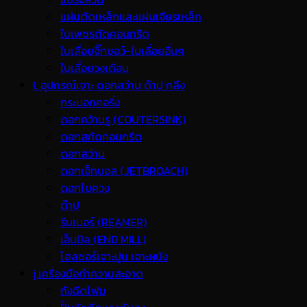
แผ่นตัดเหล็กและแผ่นเจียรเหล็ก
ใบเพชรตัดคอนกรีต
ใบเลื่อยจิ๊กซอว์-ใบเลื่อยอื่นๆ
ใบเลื่อยวงเดือน
I. อุปกรณ์เจาะ ดอกสว่าน ต๊าป กลึง
กระบอกคอริ่ง
ดอกคว้านรู (COUTERSINK)
ดอกสกัดคอนกรีต
ดอกสว่าน
ดอกเจ็ทบอส (JETBROACH)
ดอกไขควง
ต๊าป
รีมเมอร์ (REAMER)
เอ็นมิล (END MILL)
โฮลซอร์เจาะปูน เจาะผนัง
j.เครื่องมือทำความสะอาด
ถังฉีดโฟม