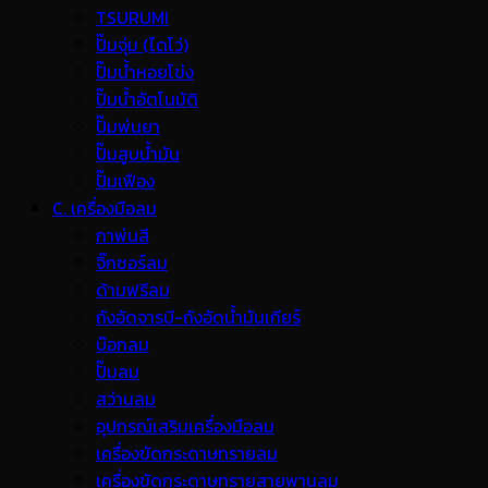
TSURUMI
ปั๊มจุ่ม (ไดโว่)
ปั๊มน้ำหอยโข่ง
ปั๊มน้ำอัตโนมัติ
ปั๊มพ่นยา
ปั๊มสูบน้ำมัน
ปั๊มเฟือง
C. เครื่องมือลม
กาพ่นสี
จิ๊กซอร์ลม
ด้ามฟรีลม
ถังอัดจารบี-ถังอัดน้ำมันเกียร์
บ๊อกลม
ปั๊มลม
สว่านลม
อุปกรณ์เสริมเครื่องมือลม
เครื่องขัดกระดาษทรายลม
เครื่องขัดกระดาษทรายสายพานลม