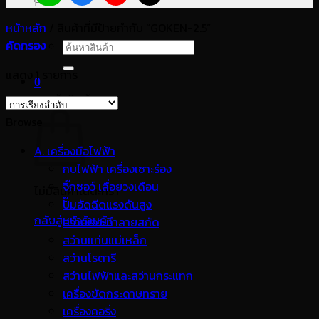
หน้าหลัก
/
สินค้าที่มีป้ายกำกับ “GOKEN-2.5”
คัดกรอง
ค้นหา:
แสดง 1 รายการ
0
ตะกร้าสินค้า
Browse
A. เครื่องมือไฟฟ้า
กบไฟฟ้า เครื่องเซาะร่อง
จิ๊กซอว์ เลื่อยวงเดือน
ไม่มีสินค้าในตะกร้า
ปั๊มอัดฉีดแรงดันสูง
กลับสู่หน้าร้านค้า
สว่านเจาะทำลายสกัด
สว่านแท่นแม่เหล็ก
สว่านโรตารี
สว่านไฟฟ้าและสว่านกระแทก
เครื่องขัดกระดาษทราย
เครื่องคอริ่ง