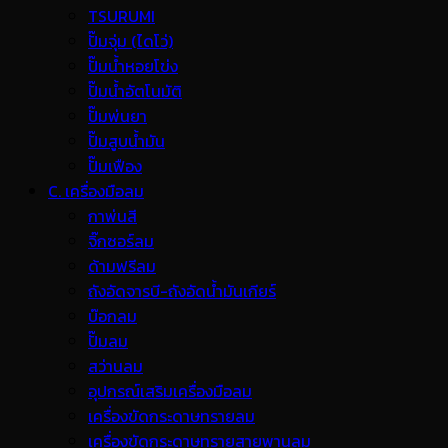
TSURUMI
ปั๊มจุ่ม (ไดโว่)
ปั๊มน้ำหอยโข่ง
ปั๊มน้ำอัตโนมัติ
ปั๊มพ่นยา
ปั๊มสูบน้ำมัน
ปั๊มเฟือง
C. เครื่องมือลม
กาพ่นสี
จิ๊กซอร์ลม
ด้ามฟรีลม
ถังอัดจารบี-ถังอัดน้ำมันเกียร์
บ๊อกลม
ปั๊มลม
สว่านลม
อุปกรณ์เสริมเครื่องมือลม
เครื่องขัดกระดาษทรายลม
เครื่องขัดกระดาษทรายสายพานลม