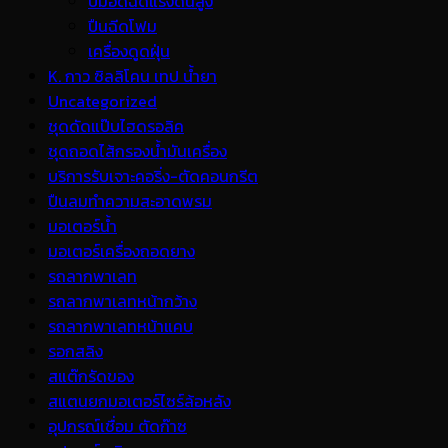
ปั้มอัดฉีดแรงดันสูง
ปืนฉีดโฟม
เครื่องดูดฝุ่น
K. กาว ซิลลิโคน เทป น้ำยา
Uncategorized
ชุดดัดแป๊บไฮดรอลิค
ชุดถอดไส้กรองน้ำมันเครื่อง
บริการรับเจาะคอริ่ง-ตัดคอนกรีต
ปืนลมทำความสะอาดพรม
มอเตอร์น้ำ
มอเตอร์เครื่องถอดยาง
รถลากพาเลท
รถลากพาเลทหน้ากว้าง
รถลากพาเลทหน้าแคบ
รอกสลิง
สแต๊กรัดของ
สแตนยกมอเตอร์ไซร์ล้อหลัง
อุปกรณ์เชื่อม ตัดก๊าซ