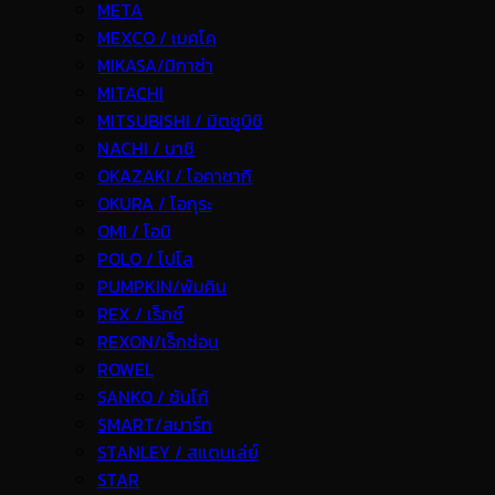
META
MEXCO / เมคโค
MIKASA/มิกาซ่า
MITACHI
MITSUBISHI / มิตซูบิชิ
NACHI / นาชิ
OKAZAKI / โอคาซากิ
OKURA / โอกุระ
OMI / โอมิ
POLO / โปโล
PUMPKIN/พัมคิน
REX / เร็กช์
REXON/เร็กซ่อน
ROWEL
SANKO / ซันโก้
SMART/สมาร์ท
STANLEY / สแตนเล่ย์
STAR