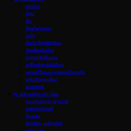
กรรไกร
ค้อน
คีม
คีมย้ำหางปลา
ตะไบ
ตัวดูดวัสดุผิวเรียบ
ตู้เครื่องมือช่าง
ปากกาจับชิ้นงาน
เครื่องยิงกล่องใช้ลม
เลเซอร์วัดระยะ-เลเซอร์วัดระดับ
แท่นตัดกระเบื้อง
แปรงทาสี
H. อุปกรณ์ตัด ขัด เจียร
กระดาษทราย-ผ้าทราย
ดอกเร้าท์เตอร์
มีดกลึง
หินเจียร-เหล็กเจียร
แปรงลวด