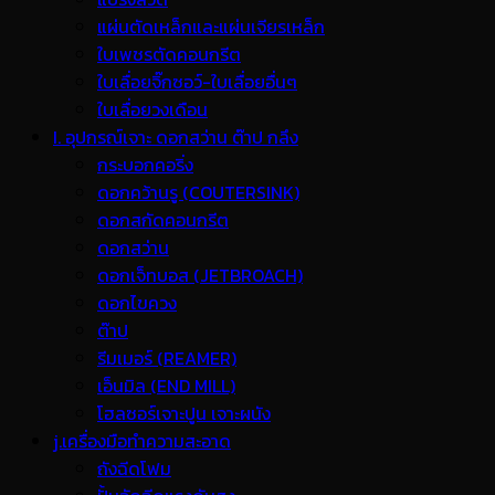
แผ่นตัดเหล็กและแผ่นเจียรเหล็ก
ใบเพชรตัดคอนกรีต
ใบเลื่อยจิ๊กซอว์-ใบเลื่อยอื่นๆ
ใบเลื่อยวงเดือน
I. อุปกรณ์เจาะ ดอกสว่าน ต๊าป กลึง
กระบอกคอริ่ง
ดอกคว้านรู (COUTERSINK)
ดอกสกัดคอนกรีต
ดอกสว่าน
ดอกเจ็ทบอส (JETBROACH)
ดอกไขควง
ต๊าป
รีมเมอร์ (REAMER)
เอ็นมิล (END MILL)
โฮลซอร์เจาะปูน เจาะผนัง
j.เครื่องมือทำความสะอาด
ถังฉีดโฟม