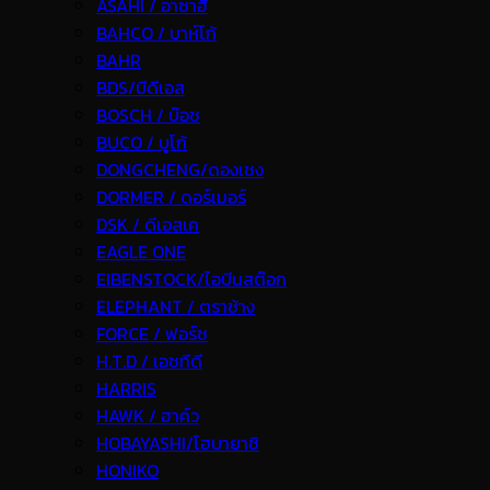
ASAHI / อาซาฮี
BAHCO / บาห์โก้
BAHR
BDS/บีดีเอส
BOSCH / บ๊อช
BUCO / บูโก้
DONGCHENG/ดองเชง
DORMER / ดอร์เมอร์
DSK / ดีเอสเค
EAGLE ONE
EIBENSTOCK/ไอบีนสต๊อก
ELEPHANT / ตราช้าง
FORCE / ฟอร์ช
H.T.D / เอชทีดี
HARRIS
HAWK / ฮาค์ว
HOBAYASHI/โฮบายาชิ
HONIKO