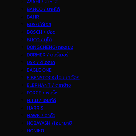
ASAHI / อาซาฮี
BAHCO / บาห์โก้
BAHR
BDS/บีดีเอส
BOSCH / บ๊อช
BUCO / บูโก้
DONGCHENG/ดองเชง
DORMER / ดอร์เมอร์
DSK / ดีเอสเค
EAGLE ONE
EIBENSTOCK/ไอบีนสต๊อก
ELEPHANT / ตราช้าง
FORCE / ฟอร์ช
H.T.D / เอชทีดี
HARRIS
HAWK / ฮาค์ว
HOBAYASHI/โฮบายาชิ
HONIKO