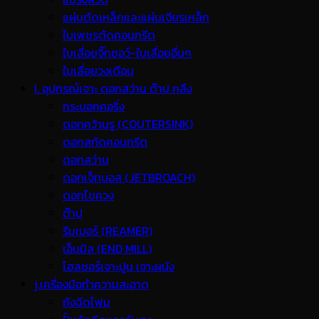
แผ่นตัดเหล็กและแผ่นเจียรเหล็ก
ใบเพชรตัดคอนกรีต
ใบเลื่อยจิ๊กซอว์-ใบเลื่อยอื่นๆ
ใบเลื่อยวงเดือน
I. อุปกรณ์เจาะ ดอกสว่าน ต๊าป กลึง
กระบอกคอริ่ง
ดอกคว้านรู (COUTERSINK)
ดอกสกัดคอนกรีต
ดอกสว่าน
ดอกเจ็ทบอส (JETBROACH)
ดอกไขควง
ต๊าป
รีมเมอร์ (REAMER)
เอ็นมิล (END MILL)
โฮลซอร์เจาะปูน เจาะผนัง
j.เครื่องมือทำความสะอาด
ถังฉีดโฟม