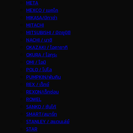
META
MEXCO / เมคโค
MIKASA/มิกาซ่า
MITACHI
MITSUBISHI / มิตซูบิชิ
NACHI / นาชิ
OKAZAKI / โอคาซากิ
OKURA / โอกุระ
OMI / โอมิ
POLO / โปโล
PUMPKIN/พัมคิน
REX / เร็กช์
REXON/เร็กซ่อน
ROWEL
SANKO / ซันโก้
SMART/สมาร์ท
STANLEY / สแตนเล่ย์
STAR