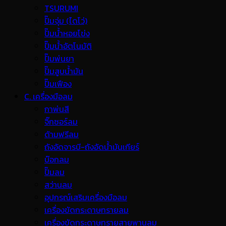
TSURUMI
ปั๊มจุ่ม (ไดโว่)
ปั๊มน้ำหอยโข่ง
ปั๊มน้ำอัตโนมัติ
ปั๊มพ่นยา
ปั๊มสูบน้ำมัน
ปั๊มเฟือง
C. เครื่องมือลม
กาพ่นสี
จิ๊กซอร์ลม
ด้ามฟรีลม
ถังอัดจารบี-ถังอัดน้ำมันเกียร์
บ๊อกลม
ปั๊มลม
สว่านลม
อุปกรณ์เสริมเครื่องมือลม
เครื่องขัดกระดาษทรายลม
เครื่องขัดกระดาษทรายสายพานลม