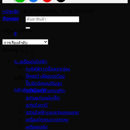
หน้าหลัก
/
สินค้าที่มีป้ายกำกับ “E-OK-SC0304”
คัดกรอง
ค้นหา:
แสดง 1 รายการ
0
ตะกร้าสินค้า
Browse
A. เครื่องมือไฟฟ้า
กบไฟฟ้า เครื่องเซาะร่อง
จิ๊กซอว์ เลื่อยวงเดือน
ไม่มีสินค้าในตะกร้า
ปั๊มอัดฉีดแรงดันสูง
กลับสู่หน้าร้านค้า
สว่านเจาะทำลายสกัด
สว่านแท่นแม่เหล็ก
สว่านโรตารี
สว่านไฟฟ้าและสว่านกระแทก
เครื่องขัดกระดาษทราย
เครื่องคอริ่ง