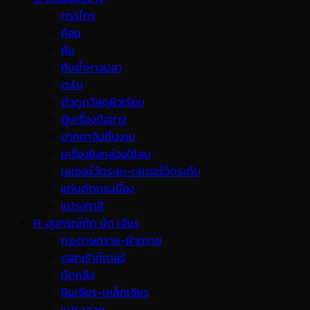
กรรไกร
ค้อน
คีม
คีมย้ำหางปลา
ตะไบ
ตัวดูดวัสดุผิวเรียบ
ตู้เครื่องมือช่าง
ปากกาจับชิ้นงาน
เครื่องยิงกล่องใช้ลม
เลเซอร์วัดระยะ-เลเซอร์วัดระดับ
แท่นตัดกระเบื้อง
แปรงทาสี
H. อุปกรณ์ตัด ขัด เจียร
กระดาษทราย-ผ้าทราย
ดอกเร้าท์เตอร์
มีดกลึง
หินเจียร-เหล็กเจียร
แปรงลวด