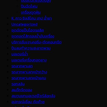
ปั้มอัดฉีดแรงดันสูง
ปืนฉีดโฟม
เครื่องดูดฝุ่น
K. กาว ซิลลิโคน เทป น้ำยา
Uncategorized
ชุดดัดแป๊บไฮดรอลิค
ชุดถอดไส้กรองน้ำมันเครื่อง
บริการรับเจาะคอริ่ง-ตัดคอนกรีต
ปืนลมทำความสะอาดพรม
มอเตอร์น้ำ
มอเตอร์เครื่องถอดยาง
รถลากพาเลท
รถลากพาเลทหน้ากว้าง
รถลากพาเลทหน้าแคบ
รอกสลิง
สแต๊กรัดของ
สแตนยกมอเตอร์ไซร์ล้อหลัง
อุปกรณ์เชื่อม ตัดก๊าซ