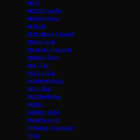
META
MEXCO / เมคโค
MIKASA/มิกาซ่า
MITACHI
MITSUBISHI / มิตซูบิชิ
NACHI / นาชิ
OKAZAKI / โอคาซากิ
OKURA / โอกุระ
OMI / โอมิ
POLO / โปโล
PUMPKIN/พัมคิน
REX / เร็กช์
REXON/เร็กซ่อน
ROWEL
SANKO / ซันโก้
SMART/สมาร์ท
STANLEY / สแตนเล่ย์
STAR