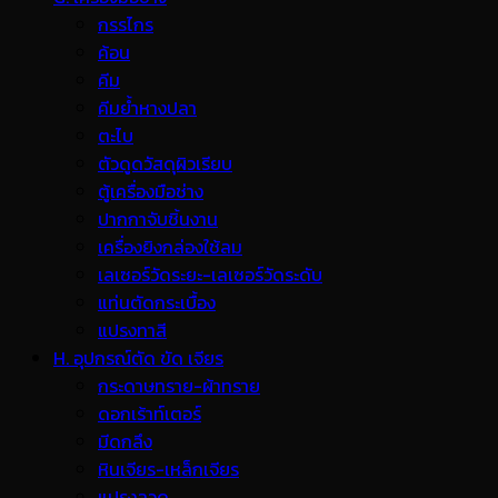
กรรไกร
ค้อน
คีม
คีมย้ำหางปลา
ตะไบ
ตัวดูดวัสดุผิวเรียบ
ตู้เครื่องมือช่าง
ปากกาจับชิ้นงาน
เครื่องยิงกล่องใช้ลม
เลเซอร์วัดระยะ-เลเซอร์วัดระดับ
แท่นตัดกระเบื้อง
แปรงทาสี
H. อุปกรณ์ตัด ขัด เจียร
กระดาษทราย-ผ้าทราย
ดอกเร้าท์เตอร์
มีดกลึง
หินเจียร-เหล็กเจียร
แปรงลวด