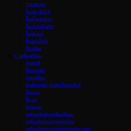
TSURUMI
ปั๊มจุ่ม (ไดโว่)
ปั๊มน้ำหอยโข่ง
ปั๊มน้ำอัตโนมัติ
ปั๊มพ่นยา
ปั๊มสูบน้ำมัน
ปั๊มเฟือง
C. เครื่องมือลม
กาพ่นสี
จิ๊กซอร์ลม
ด้ามฟรีลม
ถังอัดจารบี-ถังอัดน้ำมันเกียร์
บ๊อกลม
ปั๊มลม
สว่านลม
อุปกรณ์เสริมเครื่องมือลม
เครื่องขัดกระดาษทรายลม
เครื่องขัดกระดาษทรายสายพานลม