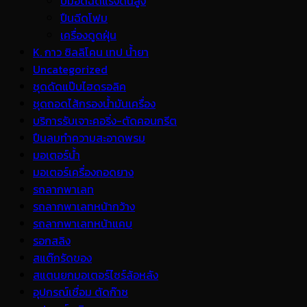
ปั้มอัดฉีดแรงดันสูง
ปืนฉีดโฟม
เครื่องดูดฝุ่น
K. กาว ซิลลิโคน เทป น้ำยา
Uncategorized
ชุดดัดแป๊บไฮดรอลิค
ชุดถอดไส้กรองน้ำมันเครื่อง
บริการรับเจาะคอริ่ง-ตัดคอนกรีต
ปืนลมทำความสะอาดพรม
มอเตอร์น้ำ
มอเตอร์เครื่องถอดยาง
รถลากพาเลท
รถลากพาเลทหน้ากว้าง
รถลากพาเลทหน้าแคบ
รอกสลิง
สแต๊กรัดของ
สแตนยกมอเตอร์ไซร์ล้อหลัง
อุปกรณ์เชื่อม ตัดก๊าซ