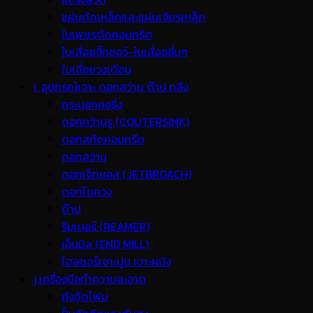
แผ่นตัดเหล็กและแผ่นเจียรเหล็ก
ใบเพชรตัดคอนกรีต
ใบเลื่อยจิ๊กซอว์-ใบเลื่อยอื่นๆ
ใบเลื่อยวงเดือน
I. อุปกรณ์เจาะ ดอกสว่าน ต๊าป กลึง
กระบอกคอริ่ง
ดอกคว้านรู (COUTERSINK)
ดอกสกัดคอนกรีต
ดอกสว่าน
ดอกเจ็ทบอส (JETBROACH)
ดอกไขควง
ต๊าป
รีมเมอร์ (REAMER)
เอ็นมิล (END MILL)
โฮลซอร์เจาะปูน เจาะผนัง
j.เครื่องมือทำความสะอาด
ถังฉีดโฟม