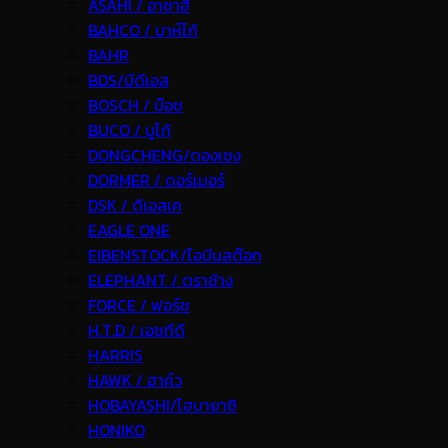
ASAHI / อาซาฮี
BAHCO / บาห์โก้
BAHR
BDS/บีดีเอส
BOSCH / บ๊อช
BUCO / บูโก้
DONGCHENG/ดองเชง
DORMER / ดอร์เมอร์
DSK / ดีเอสเค
EAGLE ONE
EIBENSTOCK/ไอบีนสต๊อก
ELEPHANT / ตราช้าง
FORCE / ฟอร์ช
H.T.D / เอชทีดี
HARRIS
HAWK / ฮาค์ว
HOBAYASHI/โฮบายาชิ
HONIKO