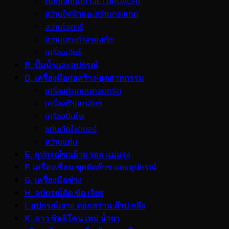
ดอกเจ็ทบอส (JETBROACH)
สว่านไฟฟ้าและสว่านกระแทก
สว่านโรตารี
สว่านเจาะทำลายสกัด
เครื่องเจียร์
B. ปั๊มน้ำและอุปกรณ์
D. เครื่องมือก่อสร้าง-อุตสาหกรรม
เครื่องตัดถนนคอนกรีต
เครื่องต๊าปเกลียว
เครื่องปั่นไฟ
แท่นตัดไฟเบอร์
สว่านแท่น
E. อุปกรณ์ขนย้าย รอก แม่แรง
F. เครื่องเชื่อม ชุดตัดก๊าซ และอุปกรณ์
G. เครื่องมือช่าง
H. อุปกรณ์ตัด ขัด เจียร
I. อุปกรณ์เจาะ ดอกสว่าน ต๊าป กลึง
K. กาว ซิลลิโคน เทป น้ำยา