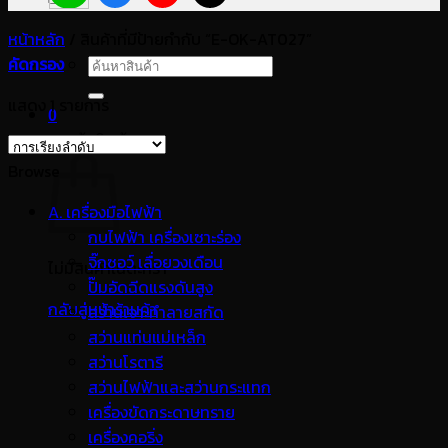
หน้าหลัก
/
สินค้าที่มีป้ายกำกับ “E-OK-AT027”
คัดกรอง
ค้นหา:
แสดง 1 รายการ
0
ตะกร้าสินค้า
Browse
A. เครื่องมือไฟฟ้า
กบไฟฟ้า เครื่องเซาะร่อง
จิ๊กซอว์ เลื่อยวงเดือน
ไม่มีสินค้าในตะกร้า
ปั๊มอัดฉีดแรงดันสูง
กลับสู่หน้าร้านค้า
สว่านเจาะทำลายสกัด
สว่านแท่นแม่เหล็ก
สว่านโรตารี
สว่านไฟฟ้าและสว่านกระแทก
เครื่องขัดกระดาษทราย
เครื่องคอริ่ง