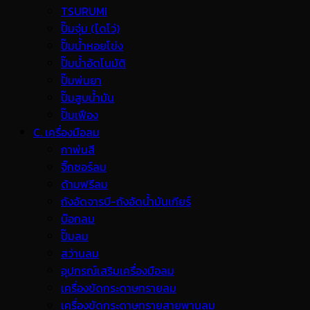
TSURUMI
ปั๊มจุ่ม (ไดโว่)
ปั๊มน้ำหอยโข่ง
ปั๊มน้ำอัตโนมัติ
ปั๊มพ่นยา
ปั๊มสูบน้ำมัน
ปั๊มเฟือง
C. เครื่องมือลม
กาพ่นสี
จิ๊กซอร์ลม
ด้ามฟรีลม
ถังอัดจารบี-ถังอัดน้ำมันเกียร์
บ๊อกลม
ปั๊มลม
สว่านลม
อุปกรณ์เสริมเครื่องมือลม
เครื่องขัดกระดาษทรายลม
เครื่องขัดกระดาษทรายสายพานลม