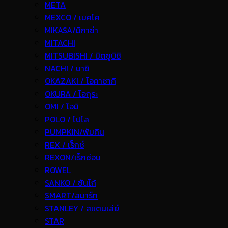
META
MEXCO / เมคโค
MIKASA/มิกาซ่า
MITACHI
MITSUBISHI / มิตซูบิชิ
NACHI / นาชิ
OKAZAKI / โอคาซากิ
OKURA / โอกุระ
OMI / โอมิ
POLO / โปโล
PUMPKIN/พัมคิน
REX / เร็กช์
REXON/เร็กซ่อน
ROWEL
SANKO / ซันโก้
SMART/สมาร์ท
STANLEY / สแตนเล่ย์
STAR