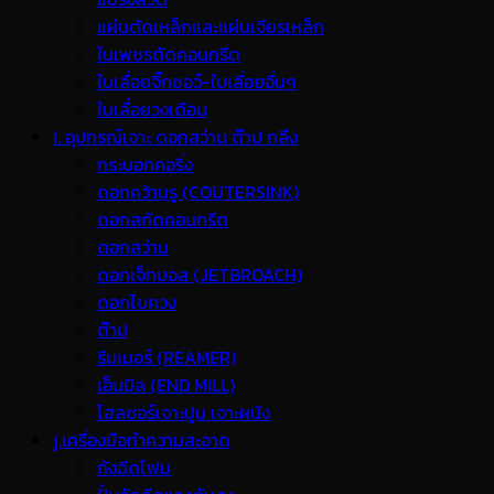
แผ่นตัดเหล็กและแผ่นเจียรเหล็ก
ใบเพชรตัดคอนกรีต
ใบเลื่อยจิ๊กซอว์-ใบเลื่อยอื่นๆ
ใบเลื่อยวงเดือน
I. อุปกรณ์เจาะ ดอกสว่าน ต๊าป กลึง
กระบอกคอริ่ง
ดอกคว้านรู (COUTERSINK)
ดอกสกัดคอนกรีต
ดอกสว่าน
ดอกเจ็ทบอส (JETBROACH)
ดอกไขควง
ต๊าป
รีมเมอร์ (REAMER)
เอ็นมิล (END MILL)
โฮลซอร์เจาะปูน เจาะผนัง
j.เครื่องมือทำความสะอาด
ถังฉีดโฟม