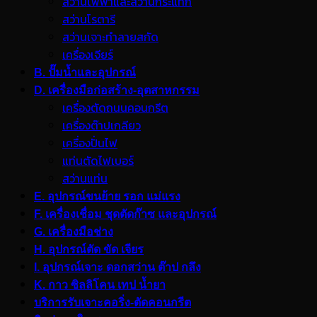
สว่านไฟฟ้าและสว่านกระแทก
สว่านโรตารี
สว่านเจาะทำลายสกัด
เครื่องเจียร์
B. ปั๊มน้ำและอุปกรณ์
D. เครื่องมือก่อสร้าง-อุตสาหกรรม
เครื่องตัดถนนคอนกรีต
เครื่องต๊าปเกลียว
เครื่องปั่นไฟ
แท่นตัดไฟเบอร์
สว่านแท่น
E. อุปกรณ์ขนย้าย รอก แม่แรง
F. เครื่องเชื่อม ชุดตัดก๊าซ และอุปกรณ์
G. เครื่องมือช่าง
H. อุปกรณ์ตัด ขัด เจียร
I. อุปกรณ์เจาะ ดอกสว่าน ต๊าป กลึง
K. กาว ซิลลิโคน เทป น้ำยา
บริการรับเจาะคอริ่ง-ตัดคอนกรีต