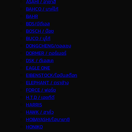
ASAHI / อาซาฮี
BAHCO / บาห์โก้
BAHR
BDS/บีดีเอส
BOSCH / บ๊อช
BUCO / บูโก้
DONGCHENG/ดองเชง
DORMER / ดอร์เมอร์
DSK / ดีเอสเค
EAGLE ONE
EIBENSTOCK/ไอบีนสต๊อก
ELEPHANT / ตราช้าง
FORCE / ฟอร์ช
H.T.D / เอชทีดี
HARRIS
HAWK / ฮาค์ว
HOBAYASHI/โฮบายาชิ
HONIKO