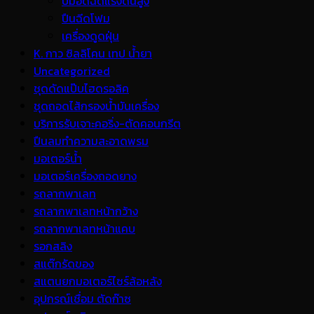
ปั้มอัดฉีดแรงดันสูง
ปืนฉีดโฟม
เครื่องดูดฝุ่น
K. กาว ซิลลิโคน เทป น้ำยา
Uncategorized
ชุดดัดแป๊บไฮดรอลิค
ชุดถอดไส้กรองน้ำมันเครื่อง
บริการรับเจาะคอริ่ง-ตัดคอนกรีต
ปืนลมทำความสะอาดพรม
มอเตอร์น้ำ
มอเตอร์เครื่องถอดยาง
รถลากพาเลท
รถลากพาเลทหน้ากว้าง
รถลากพาเลทหน้าแคบ
รอกสลิง
สแต๊กรัดของ
สแตนยกมอเตอร์ไซร์ล้อหลัง
อุปกรณ์เชื่อม ตัดก๊าซ