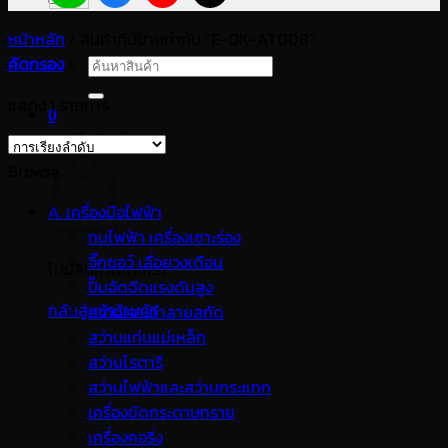
หน้าหลัก
/
สินค้าที่มีป้ายกำกับ “E-OK-AT008”
คัดกรอง
ค้นหา:
แสดง 1 รายการ
0
ตะกร้าสินค้า
Browse
A. เครื่องมือไฟฟ้า
กบไฟฟ้า เครื่องเซาะร่อง
จิ๊กซอว์ เลื่อยวงเดือน
ไม่มีสินค้าในตะกร้า
ปั๊มอัดฉีดแรงดันสูง
กลับสู่หน้าร้านค้า
สว่านเจาะทำลายสกัด
สว่านแท่นแม่เหล็ก
สว่านโรตารี
สว่านไฟฟ้าและสว่านกระแทก
เครื่องขัดกระดาษทราย
เครื่องคอริ่ง