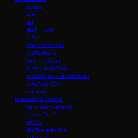
กรรไกร
ค้อน
คีม
คีมย้ำหางปลา
ตะไบ
ตัวดูดวัสดุผิวเรียบ
ตู้เครื่องมือช่าง
ปากกาจับชิ้นงาน
เครื่องยิงกล่องใช้ลม
เลเซอร์วัดระยะ-เลเซอร์วัดระดับ
แท่นตัดกระเบื้อง
แปรงทาสี
H. อุปกรณ์ตัด ขัด เจียร
กระดาษทราย-ผ้าทราย
ดอกเร้าท์เตอร์
มีดกลึง
หินเจียร-เหล็กเจียร
แปรงลวด