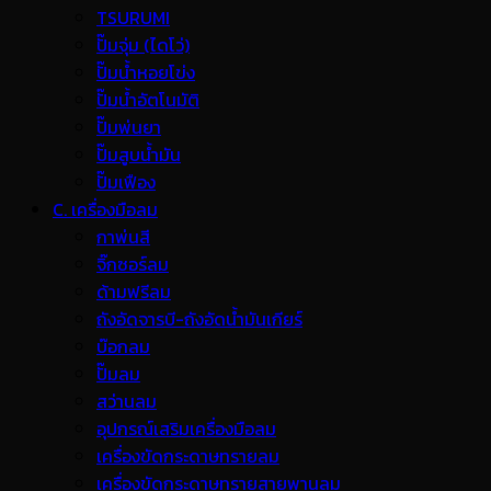
TSURUMI
ปั๊มจุ่ม (ไดโว่)
ปั๊มน้ำหอยโข่ง
ปั๊มน้ำอัตโนมัติ
ปั๊มพ่นยา
ปั๊มสูบน้ำมัน
ปั๊มเฟือง
C. เครื่องมือลม
กาพ่นสี
จิ๊กซอร์ลม
ด้ามฟรีลม
ถังอัดจารบี-ถังอัดน้ำมันเกียร์
บ๊อกลม
ปั๊มลม
สว่านลม
อุปกรณ์เสริมเครื่องมือลม
เครื่องขัดกระดาษทรายลม
เครื่องขัดกระดาษทรายสายพานลม