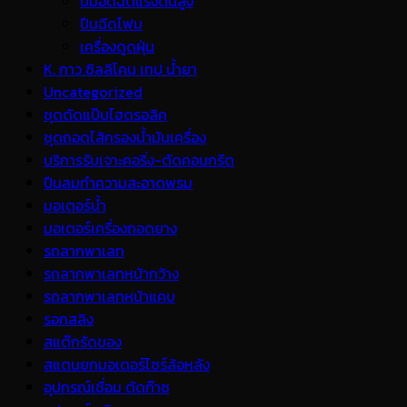
ปั้มอัดฉีดแรงดันสูง
ปืนฉีดโฟม
เครื่องดูดฝุ่น
K. กาว ซิลลิโคน เทป น้ำยา
Uncategorized
ชุดดัดแป๊บไฮดรอลิค
ชุดถอดไส้กรองน้ำมันเครื่อง
บริการรับเจาะคอริ่ง-ตัดคอนกรีต
ปืนลมทำความสะอาดพรม
มอเตอร์น้ำ
มอเตอร์เครื่องถอดยาง
รถลากพาเลท
รถลากพาเลทหน้ากว้าง
รถลากพาเลทหน้าแคบ
รอกสลิง
สแต๊กรัดของ
สแตนยกมอเตอร์ไซร์ล้อหลัง
อุปกรณ์เชื่อม ตัดก๊าซ