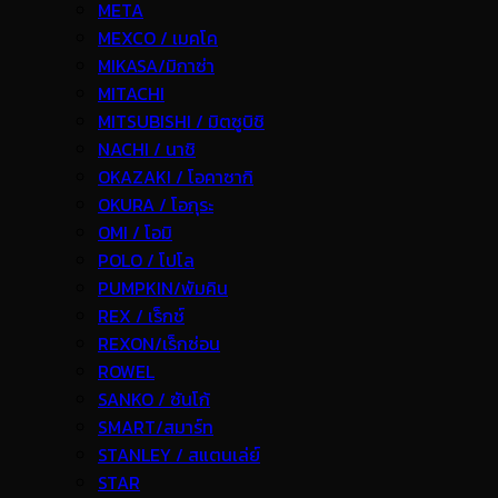
META
MEXCO / เมคโค
MIKASA/มิกาซ่า
MITACHI
MITSUBISHI / มิตซูบิชิ
NACHI / นาชิ
OKAZAKI / โอคาซากิ
OKURA / โอกุระ
OMI / โอมิ
POLO / โปโล
PUMPKIN/พัมคิน
REX / เร็กช์
REXON/เร็กซ่อน
ROWEL
SANKO / ซันโก้
SMART/สมาร์ท
STANLEY / สแตนเล่ย์
STAR