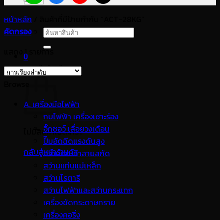
หน้าหลัก
/
สินค้าที่มีป้ายกำกับ “ACT-28KG”
คัดกรอง
ค้นหา:
แสดง 1 รายการ
0
ตะกร้าสินค้า
Browse
A. เครื่องมือไฟฟ้า
กบไฟฟ้า เครื่องเซาะร่อง
จิ๊กซอว์ เลื่อยวงเดือน
ไม่มีสินค้าในตะกร้า
ปั๊มอัดฉีดแรงดันสูง
กลับสู่หน้าร้านค้า
สว่านเจาะทำลายสกัด
สว่านแท่นแม่เหล็ก
สว่านโรตารี
สว่านไฟฟ้าและสว่านกระแทก
เครื่องขัดกระดาษทราย
เครื่องคอริ่ง