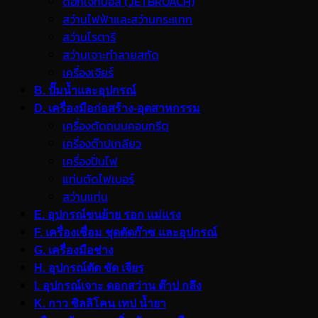
ดอกเจ็ทบอส (JETBROACH)
สว่านไฟฟ้าและสว่านกระแทก
สว่านโรตารี
สว่านเจาะทำลายสกัด
เครื่องเจียร์
B. ปั๊มน้ำและอุปกรณ์
D. เครื่องมือก่อสร้าง-อุตสาหกรรม
เครื่องตัดถนนคอนกรีต
เครื่องต๊าปเกลียว
เครื่องปั่นไฟ
แท่นตัดไฟเบอร์
สว่านแท่น
E. อุปกรณ์ขนย้าย รอก แม่แรง
F. เครื่องเชื่อม ชุดตัดก๊าซ และอุปกรณ์
G. เครื่องมือช่าง
H. อุปกรณ์ตัด ขัด เจียร
I. อุปกรณ์เจาะ ดอกสว่าน ต๊าป กลึง
K. กาว ซิลลิโคน เทป น้ำยา