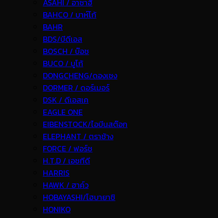
ASAHI / อาซาฮี
BAHCO / บาห์โก้
BAHR
BDS/บีดีเอส
BOSCH / บ๊อช
BUCO / บูโก้
DONGCHENG/ดองเชง
DORMER / ดอร์เมอร์
DSK / ดีเอสเค
EAGLE ONE
EIBENSTOCK/ไอบีนสต๊อก
ELEPHANT / ตราช้าง
FORCE / ฟอร์ช
H.T.D / เอชทีดี
HARRIS
HAWK / ฮาค์ว
HOBAYASHI/โฮบายาชิ
HONIKO