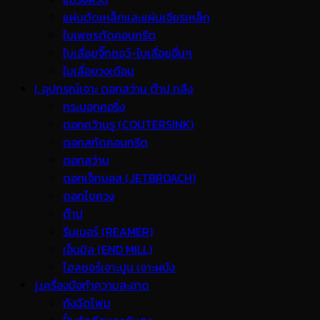
แผ่นตัดเหล็กและแผ่นเจียรเหล็ก
ใบเพชรตัดคอนกรีต
ใบเลื่อยจิ๊กซอว์-ใบเลื่อยอื่นๆ
ใบเลื่อยวงเดือน
I. อุปกรณ์เจาะ ดอกสว่าน ต๊าป กลึง
กระบอกคอริ่ง
ดอกคว้านรู (COUTERSINK)
ดอกสกัดคอนกรีต
ดอกสว่าน
ดอกเจ็ทบอส (JETBROACH)
ดอกไขควง
ต๊าป
รีมเมอร์ (REAMER)
เอ็นมิล (END MILL)
โฮลซอร์เจาะปูน เจาะผนัง
j.เครื่องมือทำความสะอาด
ถังฉีดโฟม