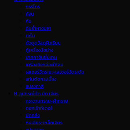
กรรไกร
ค้อน
คีม
คีมย้ำหางปลา
ตะไบ
ตัวดูดวัสดุผิวเรียบ
ตู้เครื่องมือช่าง
ปากกาจับชิ้นงาน
เครื่องยิงกล่องใช้ลม
เลเซอร์วัดระยะ-เลเซอร์วัดระดับ
แท่นตัดกระเบื้อง
แปรงทาสี
H. อุปกรณ์ตัด ขัด เจียร
กระดาษทราย-ผ้าทราย
ดอกเร้าท์เตอร์
มีดกลึง
หินเจียร-เหล็กเจียร
แปรงลวด