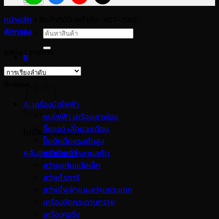
หน้าหลัก
/
สินค้าที่มีป้ายกำกับ “ACT-15KS”
คัดกรอง
ค้นหา:
แสดง 1 รายการ
0
ตะกร้าสินค้า
Browse
A. เครื่องมือไฟฟ้า
กบไฟฟ้า เครื่องเซาะร่อง
จิ๊กซอว์ เลื่อยวงเดือน
ไม่มีสินค้าในตะกร้า
ปั๊มอัดฉีดแรงดันสูง
กลับสู่หน้าร้านค้า
สว่านเจาะทำลายสกัด
สว่านแท่นแม่เหล็ก
สว่านโรตารี
สว่านไฟฟ้าและสว่านกระแทก
เครื่องขัดกระดาษทราย
เครื่องคอริ่ง