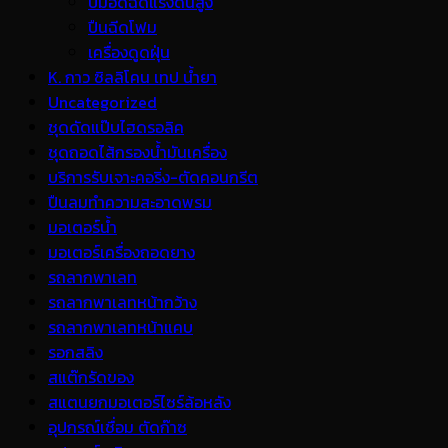
ปั้มอัดฉีดแรงดันสูง
ปืนฉีดโฟม
เครื่องดูดฝุ่น
K. กาว ซิลลิโคน เทป น้ำยา
Uncategorized
ชุดดัดแป๊บไฮดรอลิค
ชุดถอดไส้กรองน้ำมันเครื่อง
บริการรับเจาะคอริ่ง-ตัดคอนกรีต
ปืนลมทำความสะอาดพรม
มอเตอร์น้ำ
มอเตอร์เครื่องถอดยาง
รถลากพาเลท
รถลากพาเลทหน้ากว้าง
รถลากพาเลทหน้าแคบ
รอกสลิง
สแต๊กรัดของ
สแตนยกมอเตอร์ไซร์ล้อหลัง
อุปกรณ์เชื่อม ตัดก๊าซ