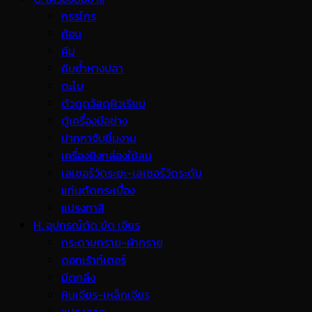
กรรไกร
ค้อน
คีม
คีมย้ำหางปลา
ตะไบ
ตัวดูดวัสดุผิวเรียบ
ตู้เครื่องมือช่าง
ปากกาจับชิ้นงาน
เครื่องยิงกล่องใช้ลม
เลเซอร์วัดระยะ-เลเซอร์วัดระดับ
แท่นตัดกระเบื้อง
แปรงทาสี
H. อุปกรณ์ตัด ขัด เจียร
กระดาษทราย-ผ้าทราย
ดอกเร้าท์เตอร์
มีดกลึง
หินเจียร-เหล็กเจียร