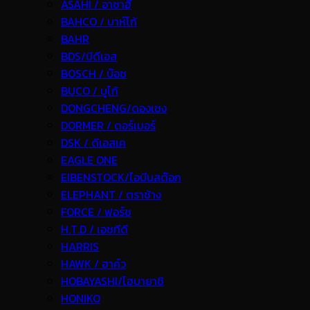
ASAHI / อาซาฮี
BAHCO / บาห์โก้
BAHR
BDS/บีดีเอส
BOSCH / บ๊อช
BUCO / บูโก้
DONGCHENG/ดองเชง
DORMER / ดอร์เมอร์
DSK / ดีเอสเค
EAGLE ONE
EIBENSTOCK/ไอบีนสต๊อก
ELEPHANT / ตราช้าง
FORCE / ฟอร์ช
H.T.D / เอชทีดี
HARRIS
HAWK / ฮาค์ว
HOBAYASHI/โฮบายาชิ
HONIKO