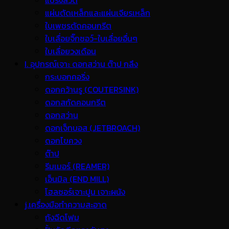
แปรงลวด
แผ่นตัดเหล็กและแผ่นเจียรเหล็ก
ใบเพชรตัดคอนกรีต
ใบเลื่อยจิ๊กซอว์-ใบเลื่อยอื่นๆ
ใบเลื่อยวงเดือน
I. อุปกรณ์เจาะ ดอกสว่าน ต๊าป กลึง
กระบอกคอริ่ง
ดอกคว้านรู (COUTERSINK)
ดอกสกัดคอนกรีต
ดอกสว่าน
ดอกเจ็ทบอส (JETBROACH)
ดอกไขควง
ต๊าป
รีมเมอร์ (REAMER)
เอ็นมิล (END MILL)
โฮลซอร์เจาะปูน เจาะผนัง
j.เครื่องมือทำความสะอาด
ถังฉีดโฟม