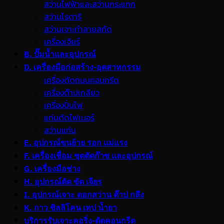
สว่านไฟฟ้าและสว่านกระแทก
สว่านโรตารี
สว่านเจาะทำลายสกัด
เครื่องเจียร์
B. ปั๊มน้ำและอุปกรณ์
D. เครื่องมือก่อสร้าง-อุตสาหกรรม
เครื่องตัดถนนคอนกรีต
เครื่องต๊าปเกลียว
เครื่องปั่นไฟ
แท่นตัดไฟเบอร์
สว่านแท่น
E. อุปกรณ์ขนย้าย รอก แม่แรง
F. เครื่องเชื่อม ชุดตัดก๊าซ และอุปกรณ์
G. เครื่องมือช่าง
H. อุปกรณ์ตัด ขัด เจียร
I. อุปกรณ์เจาะ ดอกสว่าน ต๊าป กลึง
K. กาว ซิลลิโคน เทป น้ำยา
บริการรับเจาะคอริ่ง-ตัดคอนกรีต