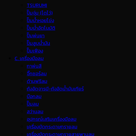
TSURUMI
ปั๊มจุ่ม (ไดโว่)
ปั๊มน้ำหอยโข่ง
ปั๊มน้ำอัตโนมัติ
ปั๊มพ่นยา
ปั๊มสูบน้ำมัน
ปั๊มเฟือง
C. เครื่องมือลม
กาพ่นสี
จิ๊กซอร์ลม
ด้ามฟรีลม
ถังอัดจารบี-ถังอัดน้ำมันเกียร์
บ๊อกลม
ปั๊มลม
สว่านลม
อุปกรณ์เสริมเครื่องมือลม
เครื่องขัดกระดาษทรายลม
เครื่องขัดกระดาษทรายสายพานลม