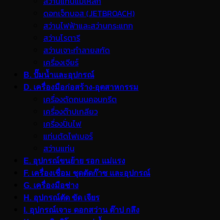
สว่านแท่นแม่เหล็ก
ดอกเจ็ทบอส (JETBROACH)
สว่านไฟฟ้าและสว่านกระแทก
สว่านโรตารี
สว่านเจาะทำลายสกัด
เครื่องเจียร์
B. ปั๊มน้ำและอุปกรณ์
D. เครื่องมือก่อสร้าง-อุตสาหกรรม
เครื่องตัดถนนคอนกรีต
เครื่องต๊าปเกลียว
เครื่องปั่นไฟ
แท่นตัดไฟเบอร์
สว่านแท่น
E. อุปกรณ์ขนย้าย รอก แม่แรง
F. เครื่องเชื่อม ชุดตัดก๊าซ และอุปกรณ์
G. เครื่องมือช่าง
H. อุปกรณ์ตัด ขัด เจียร
I. อุปกรณ์เจาะ ดอกสว่าน ต๊าป กลึง