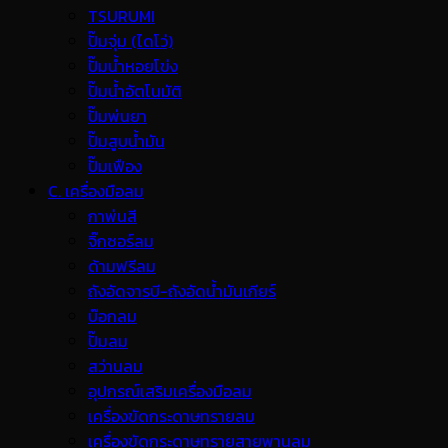
TSURUMI
ปั๊มจุ่ม (ไดโว่)
ปั๊มน้ำหอยโข่ง
ปั๊มน้ำอัตโนมัติ
ปั๊มพ่นยา
ปั๊มสูบน้ำมัน
ปั๊มเฟือง
C. เครื่องมือลม
กาพ่นสี
จิ๊กซอร์ลม
ด้ามฟรีลม
ถังอัดจารบี-ถังอัดน้ำมันเกียร์
บ๊อกลม
ปั๊มลม
สว่านลม
อุปกรณ์เสริมเครื่องมือลม
เครื่องขัดกระดาษทรายลม
เครื่องขัดกระดาษทรายสายพานลม