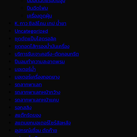
ปั้มอัดฉีดแรงดันสูง
ปืนฉีดโฟม
เครื่องดูดฝุ่น
K. กาว ซิลลิโคน เทป น้ำยา
Uncategorized
ชุดดัดแป๊บไฮดรอลิค
ชุดถอดไส้กรองน้ำมันเครื่อง
บริการรับเจาะคอริ่ง-ตัดคอนกรีต
ปืนลมทำความสะอาดพรม
มอเตอร์น้ำ
มอเตอร์เครื่องถอดยาง
รถลากพาเลท
รถลากพาเลทหน้ากว้าง
รถลากพาเลทหน้าแคบ
รอกสลิง
สแต๊กรัดของ
สแตนยกมอเตอร์ไซร์ล้อหลัง
อุปกรณ์เชื่อม ตัดก๊าซ