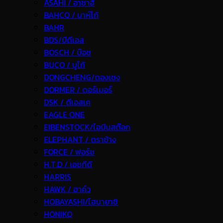
ASAHI / อาซาฮี
BAHCO / บาห์โก้
BAHR
BDS/บีดีเอส
BOSCH / บ๊อช
BUCO / บูโก้
DONGCHENG/ดองเชง
DORMER / ดอร์เมอร์
DSK / ดีเอสเค
EAGLE ONE
EIBENSTOCK/ไอบีนสต๊อก
ELEPHANT / ตราช้าง
FORCE / ฟอร์ช
H.T.D / เอชทีดี
HARRIS
HAWK / ฮาค์ว
HOBAYASHI/โฮบายาชิ
HONIKO