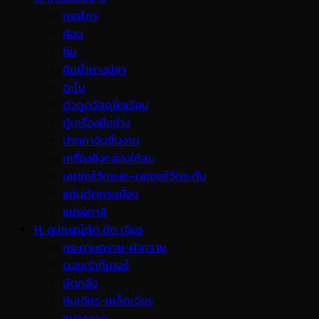
กรรไกร
ค้อน
คีม
คีมย้ำหางปลา
ตะไบ
ตัวดูดวัสดุผิวเรียบ
ตู้เครื่องมือช่าง
ปากกาจับชิ้นงาน
เครื่องยิงกล่องใช้ลม
เลเซอร์วัดระยะ-เลเซอร์วัดระดับ
แท่นตัดกระเบื้อง
แปรงทาสี
H. อุปกรณ์ตัด ขัด เจียร
กระดาษทราย-ผ้าทราย
ดอกเร้าท์เตอร์
มีดกลึง
หินเจียร-เหล็กเจียร
แปรงลวด