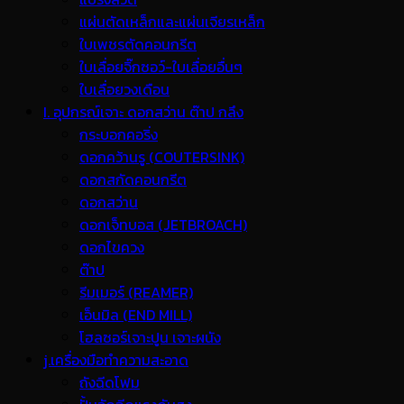
แผ่นตัดเหล็กและแผ่นเจียรเหล็ก
ใบเพชรตัดคอนกรีต
ใบเลื่อยจิ๊กซอว์-ใบเลื่อยอื่นๆ
ใบเลื่อยวงเดือน
I. อุปกรณ์เจาะ ดอกสว่าน ต๊าป กลึง
กระบอกคอริ่ง
ดอกคว้านรู (COUTERSINK)
ดอกสกัดคอนกรีต
ดอกสว่าน
ดอกเจ็ทบอส (JETBROACH)
ดอกไขควง
ต๊าป
รีมเมอร์ (REAMER)
เอ็นมิล (END MILL)
โฮลซอร์เจาะปูน เจาะผนัง
j.เครื่องมือทำความสะอาด
ถังฉีดโฟม