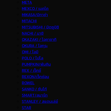
META
MEXCO / เมคโค
MIKASA/มิกาซ่า
MITACHI
MITSUBISHI / มิตซูบิชิ
NACHI / นาชิ
OKAZAKI / โอคาซากิ
OKURA / โอกุระ
OMI / โอมิ
POLO / โปโล
PUMPKIN/พัมคิน
REX / เร็กช์
REXON/เร็กซ่อน
ROWEL
SANKO / ซันโก้
SMART/สมาร์ท
STANLEY / สแตนเล่ย์
STAR