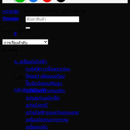
หน้าหลัก
/
สินค้าที่มีป้ายกำกับ “ACT-150CB”
คัดกรอง
ค้นหา:
แสดง 1 รายการ
0
ตะกร้าสินค้า
Browse
A. เครื่องมือไฟฟ้า
กบไฟฟ้า เครื่องเซาะร่อง
จิ๊กซอว์ เลื่อยวงเดือน
ไม่มีสินค้าในตะกร้า
ปั๊มอัดฉีดแรงดันสูง
กลับสู่หน้าร้านค้า
สว่านเจาะทำลายสกัด
สว่านแท่นแม่เหล็ก
สว่านโรตารี
สว่านไฟฟ้าและสว่านกระแทก
เครื่องขัดกระดาษทราย
เครื่องคอริ่ง