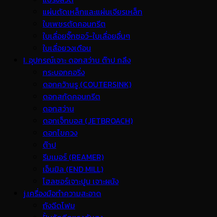
แผ่นตัดเหล็กและแผ่นเจียรเหล็ก
ใบเพชรตัดคอนกรีต
ใบเลื่อยจิ๊กซอว์-ใบเลื่อยอื่นๆ
ใบเลื่อยวงเดือน
I. อุปกรณ์เจาะ ดอกสว่าน ต๊าป กลึง
กระบอกคอริ่ง
ดอกคว้านรู (COUTERSINK)
ดอกสกัดคอนกรีต
ดอกสว่าน
ดอกเจ็ทบอส (JETBROACH)
ดอกไขควง
ต๊าป
รีมเมอร์ (REAMER)
เอ็นมิล (END MILL)
โฮลซอร์เจาะปูน เจาะผนัง
j.เครื่องมือทำความสะอาด
ถังฉีดโฟม