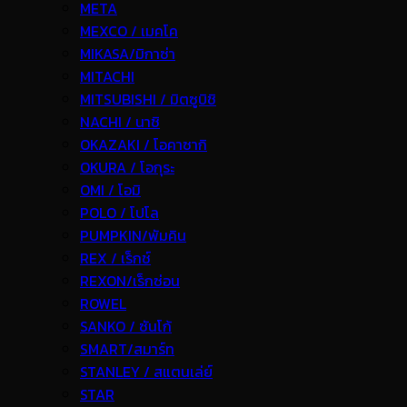
META
MEXCO / เมคโค
MIKASA/มิกาซ่า
MITACHI
MITSUBISHI / มิตซูบิชิ
NACHI / นาชิ
OKAZAKI / โอคาซากิ
OKURA / โอกุระ
OMI / โอมิ
POLO / โปโล
PUMPKIN/พัมคิน
REX / เร็กช์
REXON/เร็กซ่อน
ROWEL
SANKO / ซันโก้
SMART/สมาร์ท
STANLEY / สแตนเล่ย์
STAR