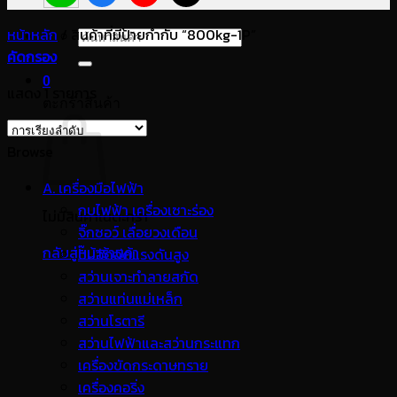
หน้าหลัก
/
สินค้าที่มีป้ายกำกับ “800kg-1P”
ค้นหา:
คัดกรอง
0
แสดง 1 รายการ
ตะกร้าสินค้า
Browse
A. เครื่องมือไฟฟ้า
กบไฟฟ้า เครื่องเซาะร่อง
ไม่มีสินค้าในตะกร้า
จิ๊กซอว์ เลื่อยวงเดือน
กลับสู่หน้าร้านค้า
ปั๊มอัดฉีดแรงดันสูง
สว่านเจาะทำลายสกัด
สว่านแท่นแม่เหล็ก
สว่านโรตารี
สว่านไฟฟ้าและสว่านกระแทก
เครื่องขัดกระดาษทราย
เครื่องคอริ่ง