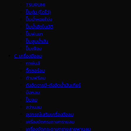
TSURUMI
ปั๊มจุ่ม (ไดโว่)
ปั๊มน้ำหอยโข่ง
ปั๊มน้ำอัตโนมัติ
ปั๊มพ่นยา
ปั๊มสูบน้ำมัน
ปั๊มเฟือง
C. เครื่องมือลม
กาพ่นสี
จิ๊กซอร์ลม
ด้ามฟรีลม
ถังอัดจารบี-ถังอัดน้ำมันเกียร์
บ๊อกลม
ปั๊มลม
สว่านลม
อุปกรณ์เสริมเครื่องมือลม
เครื่องขัดกระดาษทรายลม
เครื่องขัดกระดาษทรายสายพานลม