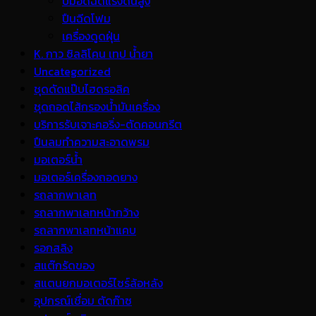
ปั้มอัดฉีดแรงดันสูง
ปืนฉีดโฟม
เครื่องดูดฝุ่น
K. กาว ซิลลิโคน เทป น้ำยา
Uncategorized
ชุดดัดแป๊บไฮดรอลิค
ชุดถอดไส้กรองน้ำมันเครื่อง
บริการรับเจาะคอริ่ง-ตัดคอนกรีต
ปืนลมทำความสะอาดพรม
มอเตอร์น้ำ
มอเตอร์เครื่องถอดยาง
รถลากพาเลท
รถลากพาเลทหน้ากว้าง
รถลากพาเลทหน้าแคบ
รอกสลิง
สแต๊กรัดของ
สแตนยกมอเตอร์ไซร์ล้อหลัง
อุปกรณ์เชื่อม ตัดก๊าซ