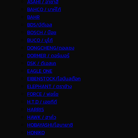
ASAHI / อาซาฮี
BAHCO / บาห์โก้
BAHR
BDS/บีดีเอส
BOSCH / บ๊อช
BUCO / บูโก้
DONGCHENG/ดองเชง
DORMER / ดอร์เมอร์
DSK / ดีเอสเค
EAGLE ONE
EIBENSTOCK/ไอบีนสต๊อก
ELEPHANT / ตราช้าง
FORCE / ฟอร์ช
H.T.D / เอชทีดี
HARRIS
HAWK / ฮาค์ว
HOBAYASHI/โฮบายาชิ
HONIKO