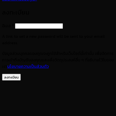
ลงทะเบียน
ต้องการ
อีเมล
*
A link to set a new password will be sent to your email
address.
ข้อมูลส่วนบุคคลของคุณจะถูกใช้สำหรับเว็บไซต์นี้เท่านั้น เพื่อจัดการ
การเข้าถึงบัญชีของคุณและเพื่อวัตถุประสงค์อื่น ๆ ที่อธิบายไว้ในของ
เรา
นโยบายความเป็นส่วนตัว
.
ลงทะเบียน