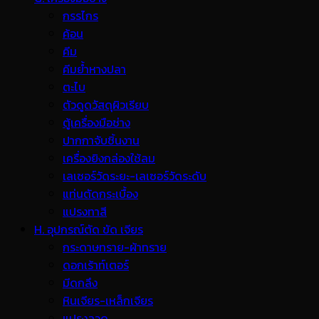
กรรไกร
ค้อน
คีม
คีมย้ำหางปลา
ตะไบ
ตัวดูดวัสดุผิวเรียบ
ตู้เครื่องมือช่าง
ปากกาจับชิ้นงาน
เครื่องยิงกล่องใช้ลม
เลเซอร์วัดระยะ-เลเซอร์วัดระดับ
แท่นตัดกระเบื้อง
แปรงทาสี
H. อุปกรณ์ตัด ขัด เจียร
กระดาษทราย-ผ้าทราย
ดอกเร้าท์เตอร์
มีดกลึง
หินเจียร-เหล็กเจียร
แปรงลวด