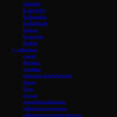
TSURUMI
ปั๊มจุ่ม (ไดโว่)
ปั๊มน้ำหอยโข่ง
ปั๊มน้ำอัตโนมัติ
ปั๊มพ่นยา
ปั๊มสูบน้ำมัน
ปั๊มเฟือง
C. เครื่องมือลม
กาพ่นสี
จิ๊กซอร์ลม
ด้ามฟรีลม
ถังอัดจารบี-ถังอัดน้ำมันเกียร์
บ๊อกลม
ปั๊มลม
สว่านลม
อุปกรณ์เสริมเครื่องมือลม
เครื่องขัดกระดาษทรายลม
เครื่องขัดกระดาษทรายสายพานลม