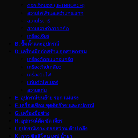
ดอกเจ็ทบอส (JETBROACH)
สว่านไฟฟ้าและสว่านกระแทก
สว่านโรตารี
สว่านเจาะทำลายสกัด
เครื่องเจียร์
B. ปั๊มน้ำและอุปกรณ์
D. เครื่องมือก่อสร้าง-อุตสาหกรรม
เครื่องตัดถนนคอนกรีต
เครื่องต๊าปเกลียว
เครื่องปั่นไฟ
แท่นตัดไฟเบอร์
สว่านแท่น
E. อุปกรณ์ขนย้าย รอก แม่แรง
F. เครื่องเชื่อม ชุดตัดก๊าซ และอุปกรณ์
G. เครื่องมือช่าง
H. อุปกรณ์ตัด ขัด เจียร
I. อุปกรณ์เจาะ ดอกสว่าน ต๊าป กลึง
K. กาว ซิลลิโคน เทป น้ำยา