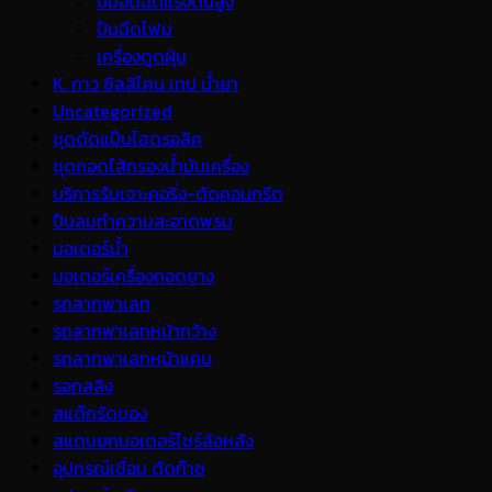
ปั้มอัดฉีดแรงดันสูง
ปืนฉีดโฟม
เครื่องดูดฝุ่น
K. กาว ซิลลิโคน เทป น้ำยา
Uncategorized
ชุดดัดแป๊บไฮดรอลิค
ชุดถอดไส้กรองน้ำมันเครื่อง
บริการรับเจาะคอริ่ง-ตัดคอนกรีต
ปืนลมทำความสะอาดพรม
มอเตอร์น้ำ
มอเตอร์เครื่องถอดยาง
รถลากพาเลท
รถลากพาเลทหน้ากว้าง
รถลากพาเลทหน้าแคบ
รอกสลิง
สแต๊กรัดของ
สแตนยกมอเตอร์ไซร์ล้อหลัง
อุปกรณ์เชื่อม ตัดก๊าซ