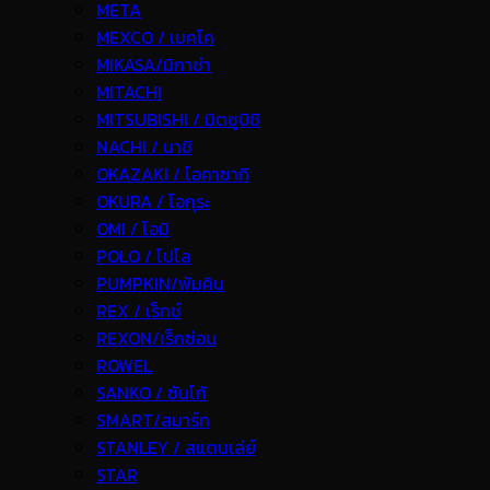
META
MEXCO / เมคโค
MIKASA/มิกาซ่า
MITACHI
MITSUBISHI / มิตซูบิชิ
NACHI / นาชิ
OKAZAKI / โอคาซากิ
OKURA / โอกุระ
OMI / โอมิ
POLO / โปโล
PUMPKIN/พัมคิน
REX / เร็กช์
REXON/เร็กซ่อน
ROWEL
SANKO / ซันโก้
SMART/สมาร์ท
STANLEY / สแตนเล่ย์
STAR