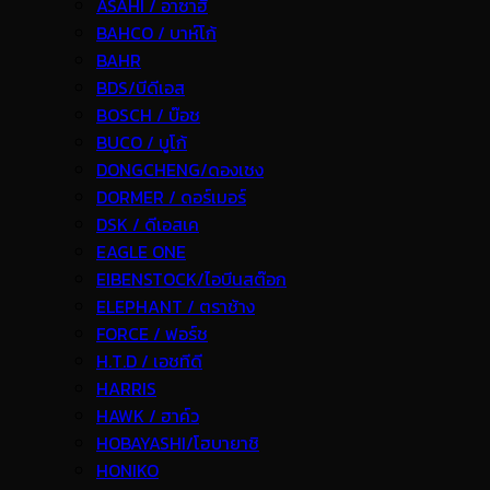
ASAHI / อาซาฮี
BAHCO / บาห์โก้
BAHR
BDS/บีดีเอส
BOSCH / บ๊อช
BUCO / บูโก้
DONGCHENG/ดองเชง
DORMER / ดอร์เมอร์
DSK / ดีเอสเค
EAGLE ONE
EIBENSTOCK/ไอบีนสต๊อก
ELEPHANT / ตราช้าง
FORCE / ฟอร์ช
H.T.D / เอชทีดี
HARRIS
HAWK / ฮาค์ว
HOBAYASHI/โฮบายาชิ
HONIKO