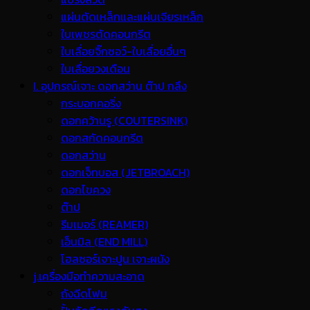
แผ่นตัดเหล็กและแผ่นเจียรเหล็ก
ใบเพชรตัดคอนกรีต
ใบเลื่อยจิ๊กซอว์-ใบเลื่อยอื่นๆ
ใบเลื่อยวงเดือน
I. อุปกรณ์เจาะ ดอกสว่าน ต๊าป กลึง
กระบอกคอริ่ง
ดอกคว้านรู (COUTERSINK)
ดอกสกัดคอนกรีต
ดอกสว่าน
ดอกเจ็ทบอส (JETBROACH)
ดอกไขควง
ต๊าป
รีมเมอร์ (REAMER)
เอ็นมิล (END MILL)
โฮลซอร์เจาะปูน เจาะผนัง
j.เครื่องมือทำความสะอาด
ถังฉีดโฟม