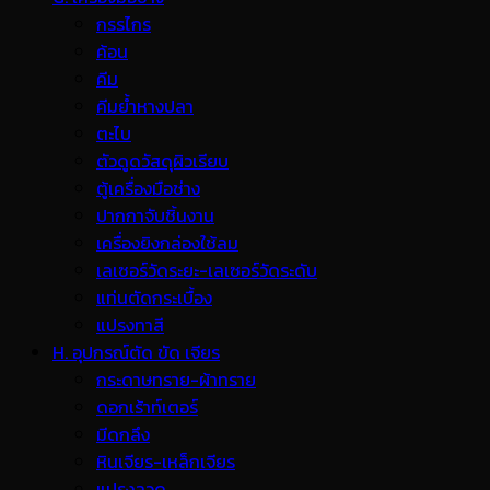
กรรไกร
ค้อน
คีม
คีมย้ำหางปลา
ตะไบ
ตัวดูดวัสดุผิวเรียบ
ตู้เครื่องมือช่าง
ปากกาจับชิ้นงาน
เครื่องยิงกล่องใช้ลม
เลเซอร์วัดระยะ-เลเซอร์วัดระดับ
แท่นตัดกระเบื้อง
แปรงทาสี
H. อุปกรณ์ตัด ขัด เจียร
กระดาษทราย-ผ้าทราย
ดอกเร้าท์เตอร์
มีดกลึง
หินเจียร-เหล็กเจียร
แปรงลวด