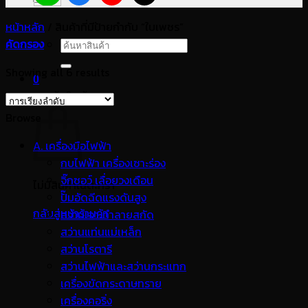
หน้าหลัก
/
สินค้าที่มีป้ายกำกับ “ใบเพชร”
คัดกรอง
ค้นหา:
Showing all 6 results
0
ตะกร้าสินค้า
Browse
A. เครื่องมือไฟฟ้า
กบไฟฟ้า เครื่องเซาะร่อง
จิ๊กซอว์ เลื่อยวงเดือน
ไม่มีสินค้าในตะกร้า
ปั๊มอัดฉีดแรงดันสูง
กลับสู่หน้าร้านค้า
สว่านเจาะทำลายสกัด
สว่านแท่นแม่เหล็ก
สว่านโรตารี
สว่านไฟฟ้าและสว่านกระแทก
เครื่องขัดกระดาษทราย
เครื่องคอริ่ง