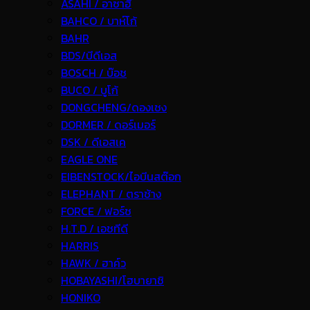
ASAHI / อาซาฮี
BAHCO / บาห์โก้
BAHR
BDS/บีดีเอส
BOSCH / บ๊อช
BUCO / บูโก้
DONGCHENG/ดองเชง
DORMER / ดอร์เมอร์
DSK / ดีเอสเค
EAGLE ONE
EIBENSTOCK/ไอบีนสต๊อก
ELEPHANT / ตราช้าง
FORCE / ฟอร์ช
H.T.D / เอชทีดี
HARRIS
HAWK / ฮาค์ว
HOBAYASHI/โฮบายาชิ
HONIKO