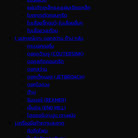
แผ่นตัดเหล็กและแผ่นเจียรเหล็ก
ใบเพชรตัดคอนกรีต
ใบเลื่อยจิ๊กซอว์-ใบเลื่อยอื่นๆ
ใบเลื่อยวงเดือน
I. อุปกรณ์เจาะ ดอกสว่าน ต๊าป กลึง
กระบอกคอริ่ง
ดอกคว้านรู (COUTERSINK)
ดอกสกัดคอนกรีต
ดอกสว่าน
ดอกเจ็ทบอส (JETBROACH)
ดอกไขควง
ต๊าป
รีมเมอร์ (REAMER)
เอ็นมิล (END MILL)
โฮลซอร์เจาะปูน เจาะผนัง
j.เครื่องมือทำความสะอาด
ถังฉีดโฟม