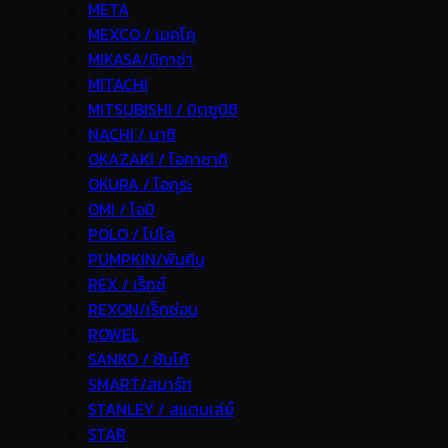
META
MEXCO / เมคโค
MIKASA/มิกาซ่า
MITACHI
MITSUBISHI / มิตซูบิชิ
NACHI / นาชิ
OKAZAKI / โอคาซากิ
OKURA / โอกุระ
OMI / โอมิ
POLO / โปโล
PUMPKIN/พัมคิน
REX / เร็กช์
REXON/เร็กซ่อน
ROWEL
SANKO / ซันโก้
SMART/สมาร์ท
STANLEY / สแตนเล่ย์
STAR