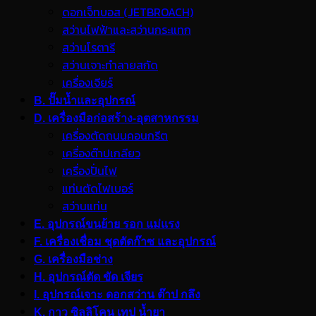
ดอกเจ็ทบอส (JETBROACH)
สว่านไฟฟ้าและสว่านกระแทก
สว่านโรตารี
สว่านเจาะทำลายสกัด
เครื่องเจียร์
B. ปั๊มน้ำและอุปกรณ์
D. เครื่องมือก่อสร้าง-อุตสาหกรรม
เครื่องตัดถนนคอนกรีต
เครื่องต๊าปเกลียว
เครื่องปั่นไฟ
แท่นตัดไฟเบอร์
สว่านแท่น
E. อุปกรณ์ขนย้าย รอก แม่แรง
F. เครื่องเชื่อม ชุดตัดก๊าซ และอุปกรณ์
G. เครื่องมือช่าง
H. อุปกรณ์ตัด ขัด เจียร
I. อุปกรณ์เจาะ ดอกสว่าน ต๊าป กลึง
K. กาว ซิลลิโคน เทป น้ำยา