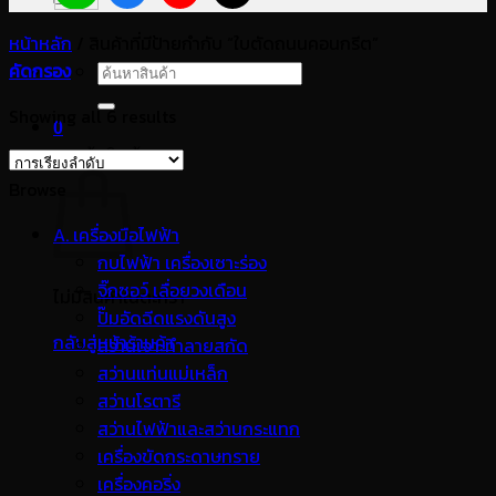
หน้าหลัก
/
สินค้าที่มีป้ายกำกับ “ใบตัดถนนคอนกรีต”
คัดกรอง
ค้นหา:
Showing all 6 results
0
ตะกร้าสินค้า
Browse
A. เครื่องมือไฟฟ้า
กบไฟฟ้า เครื่องเซาะร่อง
จิ๊กซอว์ เลื่อยวงเดือน
ไม่มีสินค้าในตะกร้า
ปั๊มอัดฉีดแรงดันสูง
กลับสู่หน้าร้านค้า
สว่านเจาะทำลายสกัด
สว่านแท่นแม่เหล็ก
สว่านโรตารี
สว่านไฟฟ้าและสว่านกระแทก
เครื่องขัดกระดาษทราย
เครื่องคอริ่ง