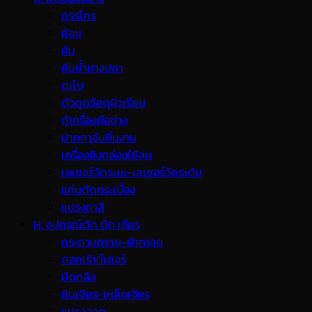
กรรไกร
ค้อน
คีม
คีมย้ำหางปลา
ตะไบ
ตัวดูดวัสดุผิวเรียบ
ตู้เครื่องมือช่าง
ปากกาจับชิ้นงาน
เครื่องยิงกล่องใช้ลม
เลเซอร์วัดระยะ-เลเซอร์วัดระดับ
แท่นตัดกระเบื้อง
แปรงทาสี
H. อุปกรณ์ตัด ขัด เจียร
กระดาษทราย-ผ้าทราย
ดอกเร้าท์เตอร์
มีดกลึง
หินเจียร-เหล็กเจียร
แปรงลวด