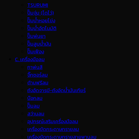
TSURUMI
ปั๊มจุ่ม (ไดโว่)
ปั๊มน้ำหอยโข่ง
ปั๊มน้ำอัตโนมัติ
ปั๊มพ่นยา
ปั๊มสูบน้ำมัน
ปั๊มเฟือง
C. เครื่องมือลม
กาพ่นสี
จิ๊กซอร์ลม
ด้ามฟรีลม
ถังอัดจารบี-ถังอัดน้ำมันเกียร์
บ๊อกลม
ปั๊มลม
สว่านลม
อุปกรณ์เสริมเครื่องมือลม
เครื่องขัดกระดาษทรายลม
เครื่องขัดกระดาษทรายสายพานลม