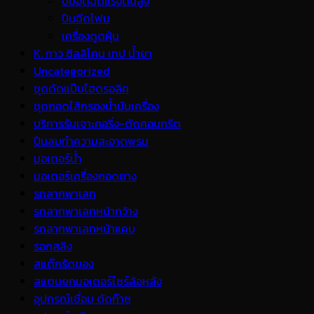
ปั้มอัดฉีดแรงดันสูง
ปืนฉีดโฟม
เครื่องดูดฝุ่น
K. กาว ซิลลิโคน เทป น้ำยา
Uncategorized
ชุดดัดแป๊บไฮดรอลิค
ชุดถอดไส้กรองน้ำมันเครื่อง
บริการรับเจาะคอริ่ง-ตัดคอนกรีต
ปืนลมทำความสะอาดพรม
มอเตอร์น้ำ
มอเตอร์เครื่องถอดยาง
รถลากพาเลท
รถลากพาเลทหน้ากว้าง
รถลากพาเลทหน้าแคบ
รอกสลิง
สแต๊กรัดของ
สแตนยกมอเตอร์ไซร์ล้อหลัง
อุปกรณ์เชื่อม ตัดก๊าซ