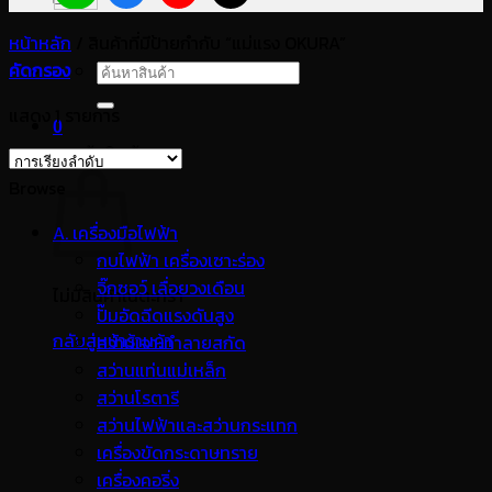
หน้าหลัก
/
สินค้าที่มีป้ายกำกับ “แม่แรง OKURA”
คัดกรอง
ค้นหา:
แสดง 1 รายการ
0
ตะกร้าสินค้า
Browse
A. เครื่องมือไฟฟ้า
กบไฟฟ้า เครื่องเซาะร่อง
จิ๊กซอว์ เลื่อยวงเดือน
ไม่มีสินค้าในตะกร้า
ปั๊มอัดฉีดแรงดันสูง
กลับสู่หน้าร้านค้า
สว่านเจาะทำลายสกัด
สว่านแท่นแม่เหล็ก
สว่านโรตารี
สว่านไฟฟ้าและสว่านกระแทก
เครื่องขัดกระดาษทราย
เครื่องคอริ่ง