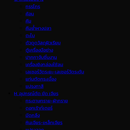
กรรไกร
ค้อน
คีม
คีมย้ำหางปลา
ตะไบ
ตัวดูดวัสดุผิวเรียบ
ตู้เครื่องมือช่าง
ปากกาจับชิ้นงาน
เครื่องยิงกล่องใช้ลม
เลเซอร์วัดระยะ-เลเซอร์วัดระดับ
แท่นตัดกระเบื้อง
แปรงทาสี
H. อุปกรณ์ตัด ขัด เจียร
กระดาษทราย-ผ้าทราย
ดอกเร้าท์เตอร์
มีดกลึง
หินเจียร-เหล็กเจียร
แปรงลวด