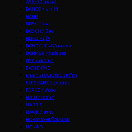
ASAHI / อาซาฮี
BAHCO / บาห์โก้
BAHR
BDS/บีดีเอส
BOSCH / บ๊อช
BUCO / บูโก้
DONGCHENG/ดองเชง
DORMER / ดอร์เมอร์
DSK / ดีเอสเค
EAGLE ONE
EIBENSTOCK/ไอบีนสต๊อก
ELEPHANT / ตราช้าง
FORCE / ฟอร์ช
H.T.D / เอชทีดี
HARRIS
HAWK / ฮาค์ว
HOBAYASHI/โฮบายาชิ
HONIKO