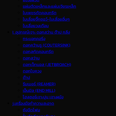
แผ่นตัดเหล็กและแผ่นเจียรเหล็ก
ใบเพชรตัดคอนกรีต
ใบเลื่อยจิ๊กซอว์-ใบเลื่อยอื่นๆ
ใบเลื่อยวงเดือน
I. อุปกรณ์เจาะ ดอกสว่าน ต๊าป กลึง
กระบอกคอริ่ง
ดอกคว้านรู (COUTERSINK)
ดอกสกัดคอนกรีต
ดอกสว่าน
ดอกเจ็ทบอส (JETBROACH)
ดอกไขควง
ต๊าป
รีมเมอร์ (REAMER)
เอ็นมิล (END MILL)
โฮลซอร์เจาะปูน เจาะผนัง
j.เครื่องมือทำความสะอาด
ถังฉีดโฟม