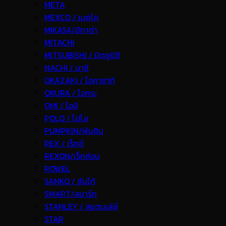
META
MEXCO / เมคโค
MIKASA/มิกาซ่า
MITACHI
MITSUBISHI / มิตซูบิชิ
NACHI / นาชิ
OKAZAKI / โอคาซากิ
OKURA / โอกุระ
OMI / โอมิ
POLO / โปโล
PUMPKIN/พัมคิน
REX / เร็กช์
REXON/เร็กซ่อน
ROWEL
SANKO / ซันโก้
SMART/สมาร์ท
STANLEY / สแตนเล่ย์
STAR