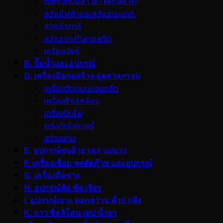
ดอกเจ็ทบอส (JETBROACH)
สว่านไฟฟ้าและสว่านกระแทก
สว่านโรตารี
สว่านเจาะทำลายสกัด
เครื่องเจียร์
B. ปั๊มน้ำและอุปกรณ์
D. เครื่องมือก่อสร้าง-อุตสาหกรรม
เครื่องตัดถนนคอนกรีต
เครื่องต๊าปเกลียว
เครื่องปั่นไฟ
แท่นตัดไฟเบอร์
สว่านแท่น
E. อุปกรณ์ขนย้าย รอก แม่แรง
F. เครื่องเชื่อม ชุดตัดก๊าซ และอุปกรณ์
G. เครื่องมือช่าง
H. อุปกรณ์ตัด ขัด เจียร
I. อุปกรณ์เจาะ ดอกสว่าน ต๊าป กลึง
K. กาว ซิลลิโคน เทป น้ำยา