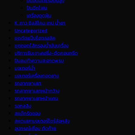
ปั้มอัดฉีดแรงดันสูง
ปืนฉีดโฟม
เครื่องดูดฝุ่น
K. กาว ซิลลิโคน เทป น้ำยา
Uncategorized
ชุดดัดแป๊บไฮดรอลิค
ชุดถอดไส้กรองน้ำมันเครื่อง
บริการรับเจาะคอริ่ง-ตัดคอนกรีต
ปืนลมทำความสะอาดพรม
มอเตอร์น้ำ
มอเตอร์เครื่องถอดยาง
รถลากพาเลท
รถลากพาเลทหน้ากว้าง
รถลากพาเลทหน้าแคบ
รอกสลิง
สแต๊กรัดของ
สแตนยกมอเตอร์ไซร์ล้อหลัง
อุปกรณ์เชื่อม ตัดก๊าซ