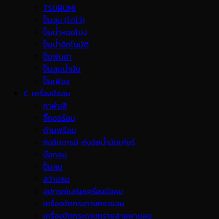
TSURUMI
ปั๊มจุ่ม (ไดโว่)
ปั๊มน้ำหอยโข่ง
ปั๊มน้ำอัตโนมัติ
ปั๊มพ่นยา
ปั๊มสูบน้ำมัน
ปั๊มเฟือง
C. เครื่องมือลม
กาพ่นสี
จิ๊กซอร์ลม
ด้ามฟรีลม
ถังอัดจารบี-ถังอัดน้ำมันเกียร์
บ๊อกลม
ปั๊มลม
สว่านลม
อุปกรณ์เสริมเครื่องมือลม
เครื่องขัดกระดาษทรายลม
เครื่องขัดกระดาษทรายสายพานลม