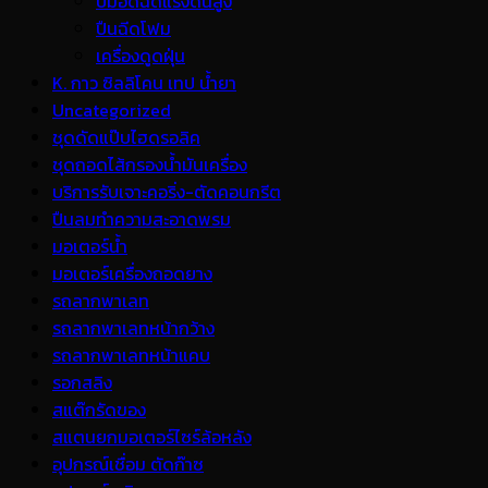
ปั้มอัดฉีดแรงดันสูง
ปืนฉีดโฟม
เครื่องดูดฝุ่น
K. กาว ซิลลิโคน เทป น้ำยา
Uncategorized
ชุดดัดแป๊บไฮดรอลิค
ชุดถอดไส้กรองน้ำมันเครื่อง
บริการรับเจาะคอริ่ง-ตัดคอนกรีต
ปืนลมทำความสะอาดพรม
มอเตอร์น้ำ
มอเตอร์เครื่องถอดยาง
รถลากพาเลท
รถลากพาเลทหน้ากว้าง
รถลากพาเลทหน้าแคบ
รอกสลิง
สแต๊กรัดของ
สแตนยกมอเตอร์ไซร์ล้อหลัง
อุปกรณ์เชื่อม ตัดก๊าซ