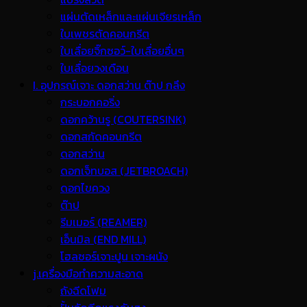
แผ่นตัดเหล็กและแผ่นเจียรเหล็ก
ใบเพชรตัดคอนกรีต
ใบเลื่อยจิ๊กซอว์-ใบเลื่อยอื่นๆ
ใบเลื่อยวงเดือน
I. อุปกรณ์เจาะ ดอกสว่าน ต๊าป กลึง
กระบอกคอริ่ง
ดอกคว้านรู (COUTERSINK)
ดอกสกัดคอนกรีต
ดอกสว่าน
ดอกเจ็ทบอส (JETBROACH)
ดอกไขควง
ต๊าป
รีมเมอร์ (REAMER)
เอ็นมิล (END MILL)
โฮลซอร์เจาะปูน เจาะผนัง
j.เครื่องมือทำความสะอาด
ถังฉีดโฟม