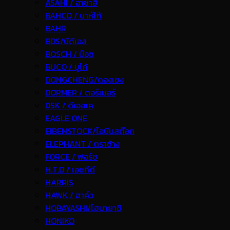
ASAHI / อาซาฮี
BAHCO / บาห์โก้
BAHR
BDS/บีดีเอส
BOSCH / บ๊อช
BUCO / บูโก้
DONGCHENG/ดองเชง
DORMER / ดอร์เมอร์
DSK / ดีเอสเค
EAGLE ONE
EIBENSTOCK/ไอบีนสต๊อก
ELEPHANT / ตราช้าง
FORCE / ฟอร์ช
H.T.D / เอชทีดี
HARRIS
HAWK / ฮาค์ว
HOBAYASHI/โฮบายาชิ
HONIKO