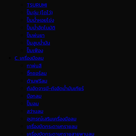
TSURUMI
ปั๊มจุ่ม (ไดโว่)
ปั๊มน้ำหอยโข่ง
ปั๊มน้ำอัตโนมัติ
ปั๊มพ่นยา
ปั๊มสูบน้ำมัน
ปั๊มเฟือง
C. เครื่องมือลม
กาพ่นสี
จิ๊กซอร์ลม
ด้ามฟรีลม
ถังอัดจารบี-ถังอัดน้ำมันเกียร์
บ๊อกลม
ปั๊มลม
สว่านลม
อุปกรณ์เสริมเครื่องมือลม
เครื่องขัดกระดาษทรายลม
เครื่องขัดกระดาษทรายสายพานลม