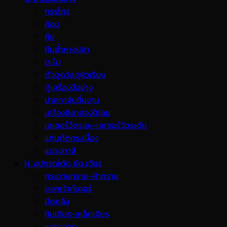
กรรไกร
ค้อน
คีม
คีมย้ำหางปลา
ตะไบ
ตัวดูดวัสดุผิวเรียบ
ตู้เครื่องมือช่าง
ปากกาจับชิ้นงาน
เครื่องยิงกล่องใช้ลม
เลเซอร์วัดระยะ-เลเซอร์วัดระดับ
แท่นตัดกระเบื้อง
แปรงทาสี
H. อุปกรณ์ตัด ขัด เจียร
กระดาษทราย-ผ้าทราย
ดอกเร้าท์เตอร์
มีดกลึง
หินเจียร-เหล็กเจียร
แปรงลวด