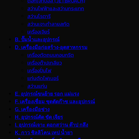
ดอกเจ็ทบอส (JETBROACH)
สว่านไฟฟ้าและสว่านกระแทก
สว่านโรตารี
สว่านเจาะทำลายสกัด
เครื่องเจียร์
B. ปั๊มน้ำและอุปกรณ์
D. เครื่องมือก่อสร้าง-อุตสาหกรรม
เครื่องตัดถนนคอนกรีต
เครื่องต๊าปเกลียว
เครื่องปั่นไฟ
แท่นตัดไฟเบอร์
สว่านแท่น
E. อุปกรณ์ขนย้าย รอก แม่แรง
F. เครื่องเชื่อม ชุดตัดก๊าซ และอุปกรณ์
G. เครื่องมือช่าง
H. อุปกรณ์ตัด ขัด เจียร
I. อุปกรณ์เจาะ ดอกสว่าน ต๊าป กลึง
K. กาว ซิลลิโคน เทป น้ำยา