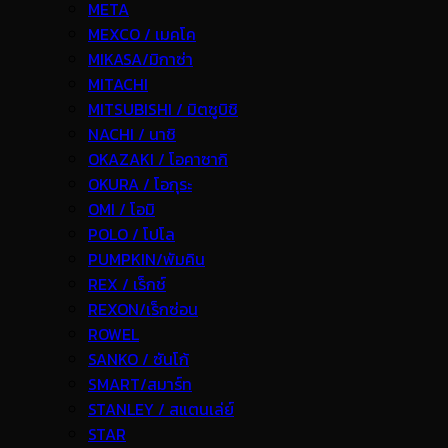
META
MEXCO / เมคโค
MIKASA/มิกาซ่า
MITACHI
MITSUBISHI / มิตซูบิชิ
NACHI / นาชิ
OKAZAKI / โอคาซากิ
OKURA / โอกุระ
OMI / โอมิ
POLO / โปโล
PUMPKIN/พัมคิน
REX / เร็กช์
REXON/เร็กซ่อน
ROWEL
SANKO / ซันโก้
SMART/สมาร์ท
STANLEY / สแตนเล่ย์
STAR