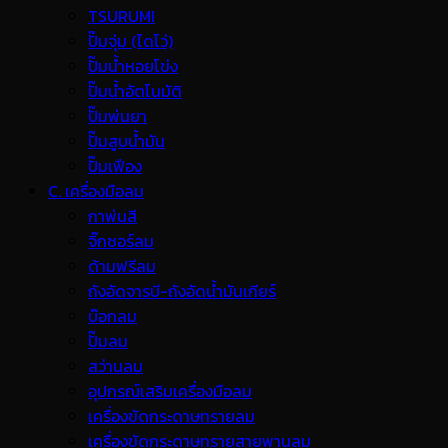
TSURUMI
ปั๊มจุ่ม (ไดโว่)
ปั๊มน้ำหอยโข่ง
ปั๊มน้ำอัตโนมัติ
ปั๊มพ่นยา
ปั๊มสูบน้ำมัน
ปั๊มเฟือง
C. เครื่องมือลม
กาพ่นสี
จิ๊กซอร์ลม
ด้ามฟรีลม
ถังอัดจารบี-ถังอัดน้ำมันเกียร์
บ๊อกลม
ปั๊มลม
สว่านลม
อุปกรณ์เสริมเครื่องมือลม
เครื่องขัดกระดาษทรายลม
เครื่องขัดกระดาษทรายสายพานลม