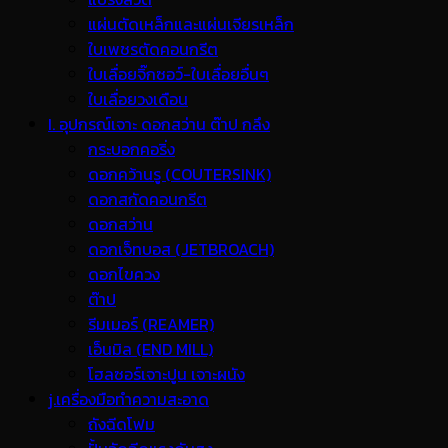
แผ่นตัดเหล็กและแผ่นเจียรเหล็ก
ใบเพชรตัดคอนกรีต
ใบเลื่อยจิ๊กซอว์-ใบเลื่อยอื่นๆ
ใบเลื่อยวงเดือน
I. อุปกรณ์เจาะ ดอกสว่าน ต๊าป กลึง
กระบอกคอริ่ง
ดอกคว้านรู (COUTERSINK)
ดอกสกัดคอนกรีต
ดอกสว่าน
ดอกเจ็ทบอส (JETBROACH)
ดอกไขควง
ต๊าป
รีมเมอร์ (REAMER)
เอ็นมิล (END MILL)
โฮลซอร์เจาะปูน เจาะผนัง
j.เครื่องมือทำความสะอาด
ถังฉีดโฟม