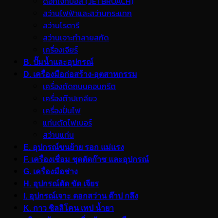
ดอกเจ็ทบอส (JETBROACH)
สว่านไฟฟ้าและสว่านกระแทก
สว่านโรตารี
สว่านเจาะทำลายสกัด
เครื่องเจียร์
B. ปั๊มน้ำและอุปกรณ์
D. เครื่องมือก่อสร้าง-อุตสาหกรรม
เครื่องตัดถนนคอนกรีต
เครื่องต๊าปเกลียว
เครื่องปั่นไฟ
แท่นตัดไฟเบอร์
สว่านแท่น
E. อุปกรณ์ขนย้าย รอก แม่แรง
F. เครื่องเชื่อม ชุดตัดก๊าซ และอุปกรณ์
G. เครื่องมือช่าง
H. อุปกรณ์ตัด ขัด เจียร
I. อุปกรณ์เจาะ ดอกสว่าน ต๊าป กลึง
K. กาว ซิลลิโคน เทป น้ำยา