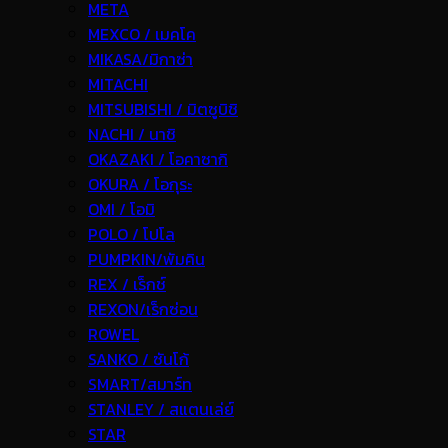
META
MEXCO / เมคโค
MIKASA/มิกาซ่า
MITACHI
MITSUBISHI / มิตซูบิชิ
NACHI / นาชิ
OKAZAKI / โอคาซากิ
OKURA / โอกุระ
OMI / โอมิ
POLO / โปโล
PUMPKIN/พัมคิน
REX / เร็กช์
REXON/เร็กซ่อน
ROWEL
SANKO / ซันโก้
SMART/สมาร์ท
STANLEY / สแตนเล่ย์
STAR