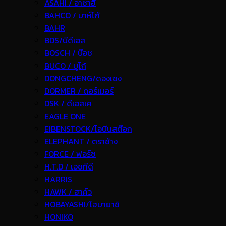
ASAHI / อาซาฮี
BAHCO / บาห์โก้
BAHR
BDS/บีดีเอส
BOSCH / บ๊อช
BUCO / บูโก้
DONGCHENG/ดองเชง
DORMER / ดอร์เมอร์
DSK / ดีเอสเค
EAGLE ONE
EIBENSTOCK/ไอบีนสต๊อก
ELEPHANT / ตราช้าง
FORCE / ฟอร์ช
H.T.D / เอชทีดี
HARRIS
HAWK / ฮาค์ว
HOBAYASHI/โฮบายาชิ
HONIKO