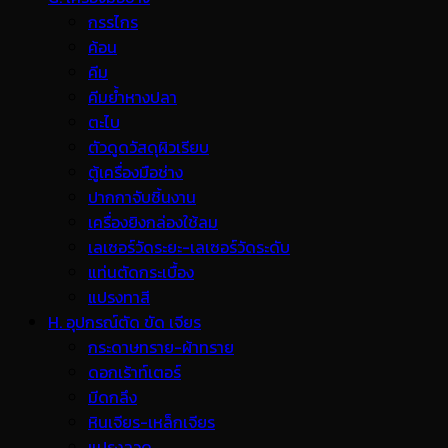
กรรไกร
ค้อน
คีม
คีมย้ำหางปลา
ตะไบ
ตัวดูดวัสดุผิวเรียบ
ตู้เครื่องมือช่าง
ปากกาจับชิ้นงาน
เครื่องยิงกล่องใช้ลม
เลเซอร์วัดระยะ-เลเซอร์วัดระดับ
แท่นตัดกระเบื้อง
แปรงทาสี
H. อุปกรณ์ตัด ขัด เจียร
กระดาษทราย-ผ้าทราย
ดอกเร้าท์เตอร์
มีดกลึง
หินเจียร-เหล็กเจียร
แปรงลวด