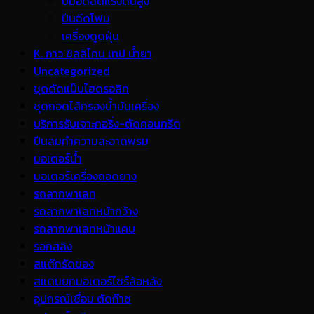
ปั้มอัดฉีดแรงดันสูง
ปืนฉีดโฟม
เครื่องดูดฝุ่น
K. กาว ซิลลิโคน เทป น้ำยา
Uncategorized
ชุดดัดแป๊บไฮดรอลิค
ชุดถอดไส้กรองน้ำมันเครื่อง
บริการรับเจาะคอริ่ง-ตัดคอนกรีต
ปืนลมทำความสะอาดพรม
มอเตอร์น้ำ
มอเตอร์เครื่องถอดยาง
รถลากพาเลท
รถลากพาเลทหน้ากว้าง
รถลากพาเลทหน้าแคบ
รอกสลิง
สแต๊กรัดของ
สแตนยกมอเตอร์ไซร์ล้อหลัง
อุปกรณ์เชื่อม ตัดก๊าซ