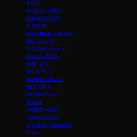
META
MEXCO / เมคโค
MIKASA/มิกาซ่า
MITACHI
MITSUBISHI / มิตซูบิชิ
NACHI / นาชิ
OKAZAKI / โอคาซากิ
OKURA / โอกุระ
OMI / โอมิ
POLO / โปโล
PUMPKIN/พัมคิน
REX / เร็กช์
REXON/เร็กซ่อน
ROWEL
SANKO / ซันโก้
SMART/สมาร์ท
STANLEY / สแตนเล่ย์
STAR