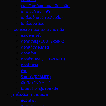
แผ่นตัดเหล็กและแผ่นเจียรเหล็ก
ใบเพชรตัดคอนกรีต
ใบเลื่อยจิ๊กซอว์-ใบเลื่อยอื่นๆ
ใบเลื่อยวงเดือน
I. อุปกรณ์เจาะ ดอกสว่าน ต๊าป กลึง
กระบอกคอริ่ง
ดอกคว้านรู (COUTERSINK)
ดอกสกัดคอนกรีต
ดอกสว่าน
ดอกเจ็ทบอส (JETBROACH)
ดอกไขควง
ต๊าป
รีมเมอร์ (REAMER)
เอ็นมิล (END MILL)
โฮลซอร์เจาะปูน เจาะผนัง
j.เครื่องมือทำความสะอาด
ถังฉีดโฟม