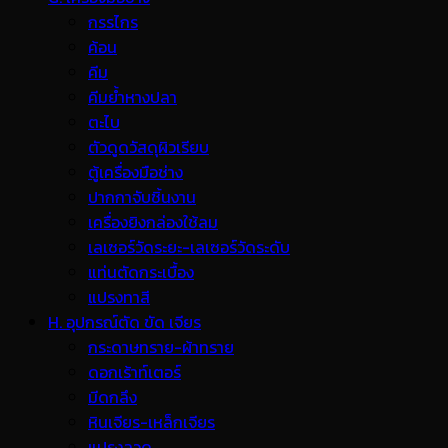
กรรไกร
ค้อน
คีม
คีมย้ำหางปลา
ตะไบ
ตัวดูดวัสดุผิวเรียบ
ตู้เครื่องมือช่าง
ปากกาจับชิ้นงาน
เครื่องยิงกล่องใช้ลม
เลเซอร์วัดระยะ-เลเซอร์วัดระดับ
แท่นตัดกระเบื้อง
แปรงทาสี
H. อุปกรณ์ตัด ขัด เจียร
กระดาษทราย-ผ้าทราย
ดอกเร้าท์เตอร์
มีดกลึง
หินเจียร-เหล็กเจียร
แปรงลวด