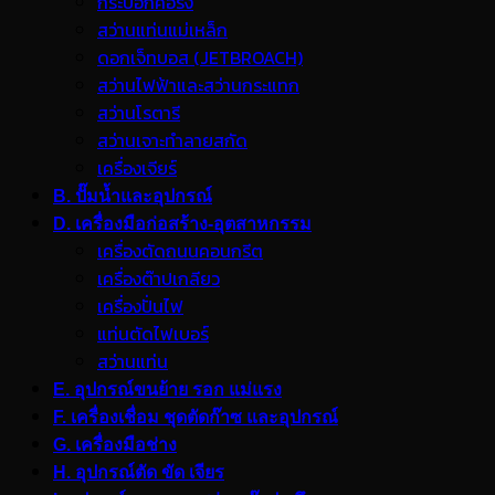
กระบอกคอริ่ง
สว่านแท่นแม่เหล็ก
ดอกเจ็ทบอส (JETBROACH)
สว่านไฟฟ้าและสว่านกระแทก
สว่านโรตารี
สว่านเจาะทำลายสกัด
เครื่องเจียร์
B. ปั๊มน้ำและอุปกรณ์
D. เครื่องมือก่อสร้าง-อุตสาหกรรม
เครื่องตัดถนนคอนกรีต
เครื่องต๊าปเกลียว
เครื่องปั่นไฟ
แท่นตัดไฟเบอร์
สว่านแท่น
E. อุปกรณ์ขนย้าย รอก แม่แรง
F. เครื่องเชื่อม ชุดตัดก๊าซ และอุปกรณ์
G. เครื่องมือช่าง
H. อุปกรณ์ตัด ขัด เจียร