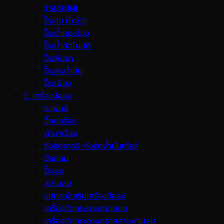
TSURUMI
ปั๊มจุ่ม (ไดโว่)
ปั๊มน้ำหอยโข่ง
ปั๊มน้ำอัตโนมัติ
ปั๊มพ่นยา
ปั๊มสูบน้ำมัน
ปั๊มเฟือง
C. เครื่องมือลม
กาพ่นสี
จิ๊กซอร์ลม
ด้ามฟรีลม
ถังอัดจารบี-ถังอัดน้ำมันเกียร์
บ๊อกลม
ปั๊มลม
สว่านลม
อุปกรณ์เสริมเครื่องมือลม
เครื่องขัดกระดาษทรายลม
เครื่องขัดกระดาษทรายสายพานลม