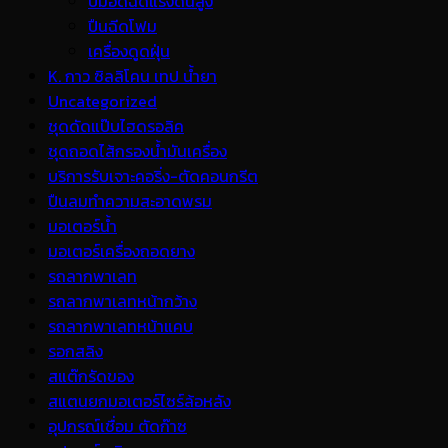
ปั้มอัดฉีดแรงดันสูง
ปืนฉีดโฟม
เครื่องดูดฝุ่น
K. กาว ซิลลิโคน เทป น้ำยา
Uncategorized
ชุดดัดแป๊บไฮดรอลิค
ชุดถอดไส้กรองน้ำมันเครื่อง
บริการรับเจาะคอริ่ง-ตัดคอนกรีต
ปืนลมทำความสะอาดพรม
มอเตอร์น้ำ
มอเตอร์เครื่องถอดยาง
รถลากพาเลท
รถลากพาเลทหน้ากว้าง
รถลากพาเลทหน้าแคบ
รอกสลิง
สแต๊กรัดของ
สแตนยกมอเตอร์ไซร์ล้อหลัง
อุปกรณ์เชื่อม ตัดก๊าซ