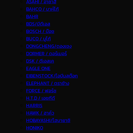
ASAHI / อาซาฮี
BAHCO / บาห์โก้
BAHR
BDS/บีดีเอส
BOSCH / บ๊อช
BUCO / บูโก้
DONGCHENG/ดองเชง
DORMER / ดอร์เมอร์
DSK / ดีเอสเค
EAGLE ONE
EIBENSTOCK/ไอบีนสต๊อก
ELEPHANT / ตราช้าง
FORCE / ฟอร์ช
H.T.D / เอชทีดี
HARRIS
HAWK / ฮาค์ว
HOBAYASHI/โฮบายาชิ
HONIKO