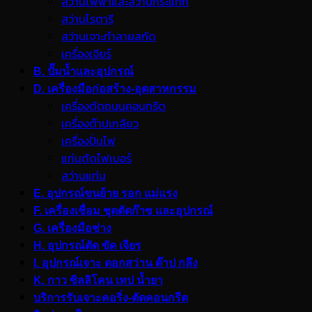
สว่านไฟฟ้าและสว่านกระแทก
สว่านโรตารี
สว่านเจาะทำลายสกัด
เครื่องเจียร์
B. ปั๊มน้ำและอุปกรณ์
D. เครื่องมือก่อสร้าง-อุตสาหกรรม
เครื่องตัดถนนคอนกรีต
เครื่องต๊าปเกลียว
เครื่องปั่นไฟ
แท่นตัดไฟเบอร์
สว่านแท่น
E. อุปกรณ์ขนย้าย รอก แม่แรง
F. เครื่องเชื่อม ชุดตัดก๊าซ และอุปกรณ์
G. เครื่องมือช่าง
H. อุปกรณ์ตัด ขัด เจียร
I. อุปกรณ์เจาะ ดอกสว่าน ต๊าป กลึง
K. กาว ซิลลิโคน เทป น้ำยา
บริการรับเจาะคอริ่ง-ตัดคอนกรีต