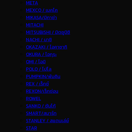
META
MEXCO / เมคโค
MIKASA/มิกาซ่า
MITACHI
MITSUBISHI / มิตซูบิชิ
NACHI / นาชิ
OKAZAKI / โอคาซากิ
OKURA / โอกุระ
OMI / โอมิ
POLO / โปโล
PUMPKIN/พัมคิน
REX / เร็กช์
REXON/เร็กซ่อน
ROWEL
SANKO / ซันโก้
SMART/สมาร์ท
STANLEY / สแตนเล่ย์
STAR