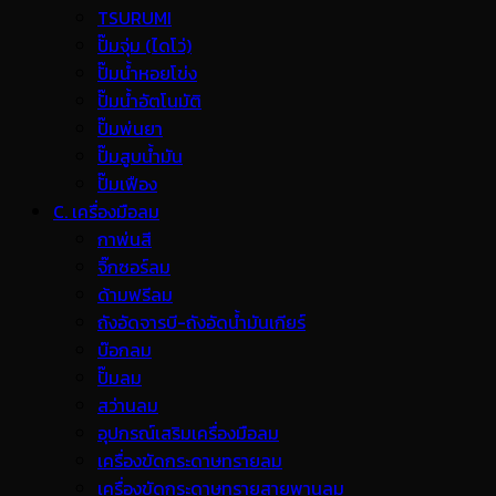
TSURUMI
ปั๊มจุ่ม (ไดโว่)
ปั๊มน้ำหอยโข่ง
ปั๊มน้ำอัตโนมัติ
ปั๊มพ่นยา
ปั๊มสูบน้ำมัน
ปั๊มเฟือง
C. เครื่องมือลม
กาพ่นสี
จิ๊กซอร์ลม
ด้ามฟรีลม
ถังอัดจารบี-ถังอัดน้ำมันเกียร์
บ๊อกลม
ปั๊มลม
สว่านลม
อุปกรณ์เสริมเครื่องมือลม
เครื่องขัดกระดาษทรายลม
เครื่องขัดกระดาษทรายสายพานลม