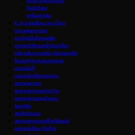
ปั้มอัดฉีดแรงดันสูง
ปืนฉีดโฟม
เครื่องดูดฝุ่น
K. กาว ซิลลิโคน เทป น้ำยา
Uncategorized
ชุดดัดแป๊บไฮดรอลิค
ชุดถอดไส้กรองน้ำมันเครื่อง
บริการรับเจาะคอริ่ง-ตัดคอนกรีต
ปืนลมทำความสะอาดพรม
มอเตอร์น้ำ
มอเตอร์เครื่องถอดยาง
รถลากพาเลท
รถลากพาเลทหน้ากว้าง
รถลากพาเลทหน้าแคบ
รอกสลิง
สแต๊กรัดของ
สแตนยกมอเตอร์ไซร์ล้อหลัง
อุปกรณ์เชื่อม ตัดก๊าซ