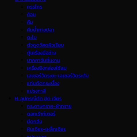
กรรไกร
ค้อน
คีม
คีมย้ำหางปลา
ตะไบ
ตัวดูดวัสดุผิวเรียบ
ตู้เครื่องมือช่าง
ปากกาจับชิ้นงาน
เครื่องยิงกล่องใช้ลม
เลเซอร์วัดระยะ-เลเซอร์วัดระดับ
แท่นตัดกระเบื้อง
แปรงทาสี
H. อุปกรณ์ตัด ขัด เจียร
กระดาษทราย-ผ้าทราย
ดอกเร้าท์เตอร์
มีดกลึง
หินเจียร-เหล็กเจียร
แปรงลวด