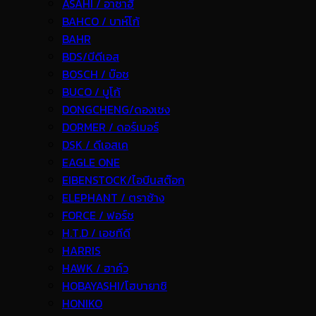
ASAHI / อาซาฮี
BAHCO / บาห์โก้
BAHR
BDS/บีดีเอส
BOSCH / บ๊อช
BUCO / บูโก้
DONGCHENG/ดองเชง
DORMER / ดอร์เมอร์
DSK / ดีเอสเค
EAGLE ONE
EIBENSTOCK/ไอบีนสต๊อก
ELEPHANT / ตราช้าง
FORCE / ฟอร์ช
H.T.D / เอชทีดี
HARRIS
HAWK / ฮาค์ว
HOBAYASHI/โฮบายาชิ
HONIKO