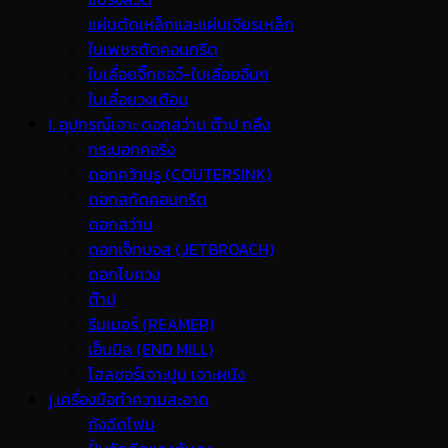
แผ่นตัดเหล็กและแผ่นเจียรเหล็ก
ใบเพชรตัดคอนกรีต
ใบเลื่อยจิ๊กซอว์-ใบเลื่อยอื่นๆ
ใบเลื่อยวงเดือน
I. อุปกรณ์เจาะ ดอกสว่าน ต๊าป กลึง
กระบอกคอริ่ง
ดอกคว้านรู (COUTERSINK)
ดอกสกัดคอนกรีต
ดอกสว่าน
ดอกเจ็ทบอส (JETBROACH)
ดอกไขควง
ต๊าป
รีมเมอร์ (REAMER)
เอ็นมิล (END MILL)
โฮลซอร์เจาะปูน เจาะผนัง
j.เครื่องมือทำความสะอาด
ถังฉีดโฟม