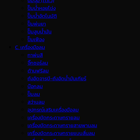
ปั๊มจุ่ม (ไดโว่)
ปั๊มน้ำหอยโข่ง
ปั๊มน้ำอัตโนมัติ
ปั๊มพ่นยา
ปั๊มสูบน้ำมัน
ปั๊มเฟือง
C. เครื่องมือลม
กาพ่นสี
จิ๊กซอร์ลม
ด้ามฟรีลม
ถังอัดจารบี-ถังอัดน้ำมันเกียร์
บ๊อกลม
ปั๊มลม
สว่านลม
อุปกรณ์เสริมเครื่องมือลม
เครื่องขัดกระดาษทรายลม
เครื่องขัดกระดาษทรายสายพานลม
เครื่องขัดกระดาษทรายแบบสั่นลม