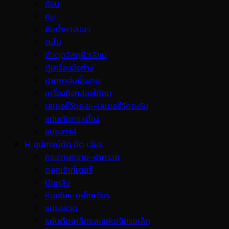
ค้อน
คีม
คีมย้ำหางปลา
ตะไบ
ตัวดูดวัสดุผิวเรียบ
ตู้เครื่องมือช่าง
ปากกาจับชิ้นงาน
เครื่องยิงกล่องใช้ลม
เลเซอร์วัดระยะ-เลเซอร์วัดระดับ
แท่นตัดกระเบื้อง
แปรงทาสี
H. อุปกรณ์ตัด ขัด เจียร
กระดาษทราย-ผ้าทราย
ดอกเร้าท์เตอร์
มีดกลึง
หินเจียร-เหล็กเจียร
แปรงลวด
แผ่นตัดเหล็กและแผ่นเจียรเหล็ก