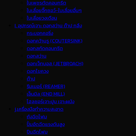
ใบเพชรตัดคอนกรีต
ใบเลื่อยจิ๊กซอว์-ใบเลื่อยอื่นๆ
ใบเลื่อยวงเดือน
I. อุปกรณ์เจาะ ดอกสว่าน ต๊าป กลึง
กระบอกคอริ่ง
ดอกคว้านรู (COUTERSINK)
ดอกสกัดคอนกรีต
ดอกสว่าน
ดอกเจ็ทบอส (JETBROACH)
ดอกไขควง
ต๊าป
รีมเมอร์ (REAMER)
เอ็นมิล (END MILL)
โฮลซอร์เจาะปูน เจาะผนัง
j.เครื่องมือทำความสะอาด
ถังฉีดโฟม
ปั้มอัดฉีดแรงดันสูง
ปืนฉีดโฟม