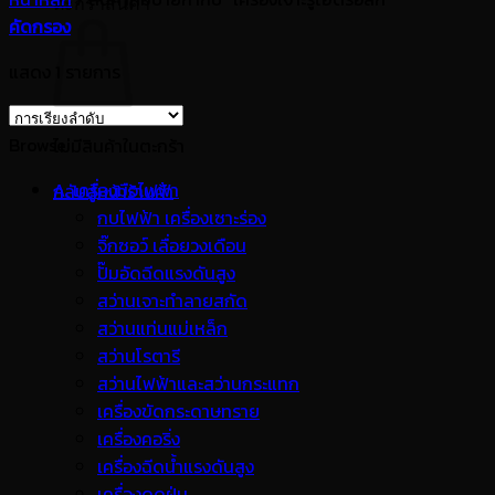
ตะกร้าสินค้า
คัดกรอง
แสดง 1 รายการ
Browse
ไม่มีสินค้าในตะกร้า
A. เครื่องมือไฟฟ้า
กลับสู่หน้าร้านค้า
กบไฟฟ้า เครื่องเซาะร่อง
จิ๊กซอว์ เลื่อยวงเดือน
ปั๊มอัดฉีดแรงดันสูง
สว่านเจาะทำลายสกัด
สว่านแท่นแม่เหล็ก
สว่านโรตารี
สว่านไฟฟ้าและสว่านกระแทก
เครื่องขัดกระดาษทราย
เครื่องคอริ่ง
เครื่องฉีดน้ำแรงดันสูง
เครื่องดูดฝุ่น