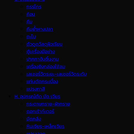
กรรไกร
ค้อน
คีม
คีมย้ำหางปลา
ตะไบ
ตัวดูดวัสดุผิวเรียบ
ตู้เครื่องมือช่าง
ปากกาจับชิ้นงาน
เครื่องยิงกล่องใช้ลม
เลเซอร์วัดระยะ-เลเซอร์วัดระดับ
แท่นตัดกระเบื้อง
แปรงทาสี
H. อุปกรณ์ตัด ขัด เจียร
กระดาษทราย-ผ้าทราย
ดอกเร้าท์เตอร์
มีดกลึง
หินเจียร-เหล็กเจียร
แปรงลวด