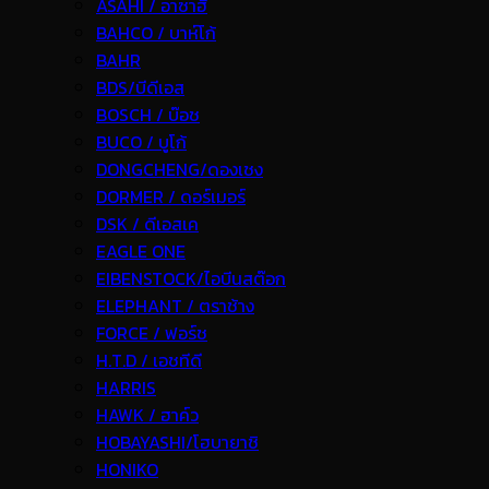
ASAHI / อาซาฮี
BAHCO / บาห์โก้
BAHR
BDS/บีดีเอส
BOSCH / บ๊อช
BUCO / บูโก้
DONGCHENG/ดองเชง
DORMER / ดอร์เมอร์
DSK / ดีเอสเค
EAGLE ONE
EIBENSTOCK/ไอบีนสต๊อก
ELEPHANT / ตราช้าง
FORCE / ฟอร์ช
H.T.D / เอชทีดี
HARRIS
HAWK / ฮาค์ว
HOBAYASHI/โฮบายาชิ
HONIKO