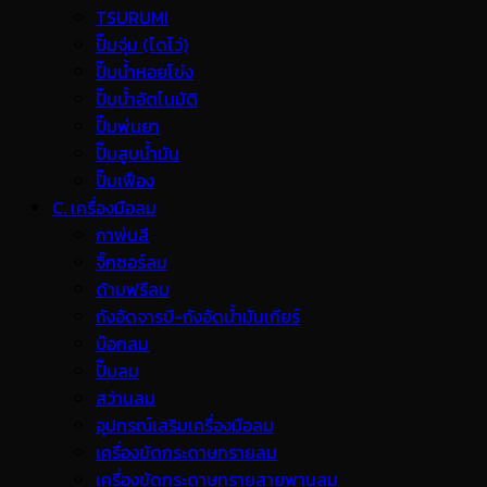
TSURUMI
ปั๊มจุ่ม (ไดโว่)
ปั๊มน้ำหอยโข่ง
ปั๊มน้ำอัตโนมัติ
ปั๊มพ่นยา
ปั๊มสูบน้ำมัน
ปั๊มเฟือง
C. เครื่องมือลม
กาพ่นสี
จิ๊กซอร์ลม
ด้ามฟรีลม
ถังอัดจารบี-ถังอัดน้ำมันเกียร์
บ๊อกลม
ปั๊มลม
สว่านลม
อุปกรณ์เสริมเครื่องมือลม
เครื่องขัดกระดาษทรายลม
เครื่องขัดกระดาษทรายสายพานลม