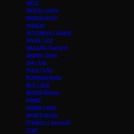
META
MEXCO / เมคโค
MIKASA/มิกาซ่า
MITACHI
MITSUBISHI / มิตซูบิชิ
NACHI / นาชิ
OKAZAKI / โอคาซากิ
OKURA / โอกุระ
OMI / โอมิ
POLO / โปโล
PUMPKIN/พัมคิน
REX / เร็กช์
REXON/เร็กซ่อน
ROWEL
SANKO / ซันโก้
SMART/สมาร์ท
STANLEY / สแตนเล่ย์
STAR