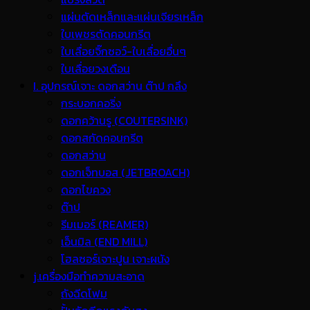
แผ่นตัดเหล็กและแผ่นเจียรเหล็ก
ใบเพชรตัดคอนกรีต
ใบเลื่อยจิ๊กซอว์-ใบเลื่อยอื่นๆ
ใบเลื่อยวงเดือน
I. อุปกรณ์เจาะ ดอกสว่าน ต๊าป กลึง
กระบอกคอริ่ง
ดอกคว้านรู (COUTERSINK)
ดอกสกัดคอนกรีต
ดอกสว่าน
ดอกเจ็ทบอส (JETBROACH)
ดอกไขควง
ต๊าป
รีมเมอร์ (REAMER)
เอ็นมิล (END MILL)
โฮลซอร์เจาะปูน เจาะผนัง
j.เครื่องมือทำความสะอาด
ถังฉีดโฟม