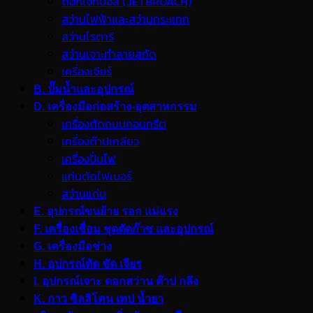
ดอกเจ็ทบอส (JETBROACH)
สว่านไฟฟ้าและสว่านกระแทก
สว่านโรตารี
สว่านเจาะทำลายสกัด
เครื่องเจียร์
B. ปั๊มน้ำและอุปกรณ์
D. เครื่องมือก่อสร้าง-อุตสาหกรรม
เครื่องตัดถนนคอนกรีต
เครื่องต๊าปเกลียว
เครื่องปั่นไฟ
แท่นตัดไฟเบอร์
สว่านแท่น
E. อุปกรณ์ขนย้าย รอก แม่แรง
F. เครื่องเชื่อม ชุดตัดก๊าซ และอุปกรณ์
G. เครื่องมือช่าง
H. อุปกรณ์ตัด ขัด เจียร
I. อุปกรณ์เจาะ ดอกสว่าน ต๊าป กลึง
K. กาว ซิลลิโคน เทป น้ำยา