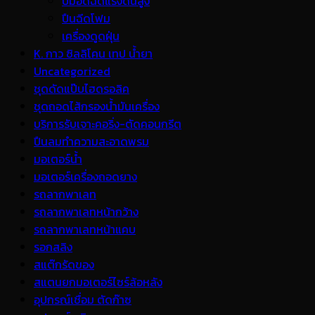
ปั้มอัดฉีดแรงดันสูง
ปืนฉีดโฟม
เครื่องดูดฝุ่น
K. กาว ซิลลิโคน เทป น้ำยา
Uncategorized
ชุดดัดแป๊บไฮดรอลิค
ชุดถอดไส้กรองน้ำมันเครื่อง
บริการรับเจาะคอริ่ง-ตัดคอนกรีต
ปืนลมทำความสะอาดพรม
มอเตอร์น้ำ
มอเตอร์เครื่องถอดยาง
รถลากพาเลท
รถลากพาเลทหน้ากว้าง
รถลากพาเลทหน้าแคบ
รอกสลิง
สแต๊กรัดของ
สแตนยกมอเตอร์ไซร์ล้อหลัง
อุปกรณ์เชื่อม ตัดก๊าซ