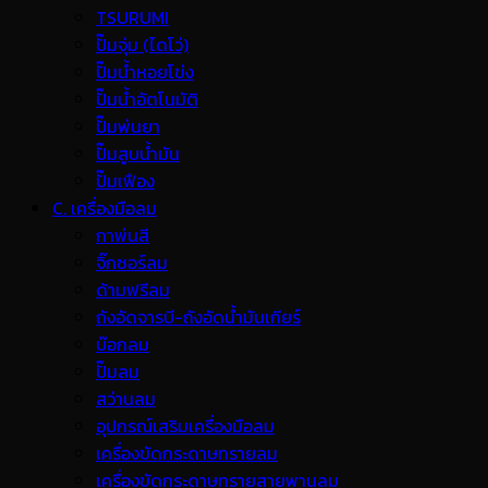
TSURUMI
ปั๊มจุ่ม (ไดโว่)
ปั๊มน้ำหอยโข่ง
ปั๊มน้ำอัตโนมัติ
ปั๊มพ่นยา
ปั๊มสูบน้ำมัน
ปั๊มเฟือง
C. เครื่องมือลม
กาพ่นสี
จิ๊กซอร์ลม
ด้ามฟรีลม
ถังอัดจารบี-ถังอัดน้ำมันเกียร์
บ๊อกลม
ปั๊มลม
สว่านลม
อุปกรณ์เสริมเครื่องมือลม
เครื่องขัดกระดาษทรายลม
เครื่องขัดกระดาษทรายสายพานลม