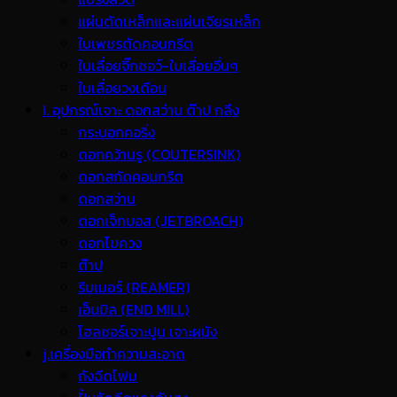
แผ่นตัดเหล็กและแผ่นเจียรเหล็ก
ใบเพชรตัดคอนกรีต
ใบเลื่อยจิ๊กซอว์-ใบเลื่อยอื่นๆ
ใบเลื่อยวงเดือน
I. อุปกรณ์เจาะ ดอกสว่าน ต๊าป กลึง
กระบอกคอริ่ง
ดอกคว้านรู (COUTERSINK)
ดอกสกัดคอนกรีต
ดอกสว่าน
ดอกเจ็ทบอส (JETBROACH)
ดอกไขควง
ต๊าป
รีมเมอร์ (REAMER)
เอ็นมิล (END MILL)
โฮลซอร์เจาะปูน เจาะผนัง
j.เครื่องมือทำความสะอาด
ถังฉีดโฟม