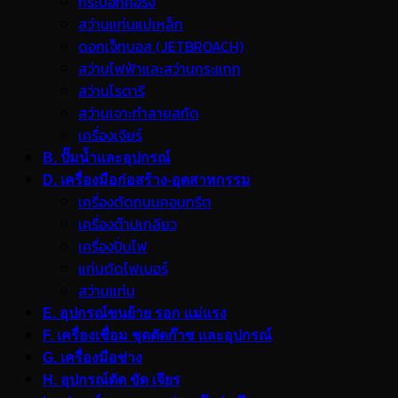
กระบอกคอริ่ง
สว่านแท่นแม่เหล็ก
ดอกเจ็ทบอส (JETBROACH)
สว่านไฟฟ้าและสว่านกระแทก
สว่านโรตารี
สว่านเจาะทำลายสกัด
เครื่องเจียร์
B. ปั๊มน้ำและอุปกรณ์
D. เครื่องมือก่อสร้าง-อุตสาหกรรม
เครื่องตัดถนนคอนกรีต
เครื่องต๊าปเกลียว
เครื่องปั่นไฟ
แท่นตัดไฟเบอร์
สว่านแท่น
E. อุปกรณ์ขนย้าย รอก แม่แรง
F. เครื่องเชื่อม ชุดตัดก๊าซ และอุปกรณ์
G. เครื่องมือช่าง
H. อุปกรณ์ตัด ขัด เจียร