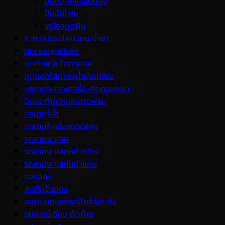
ปั้มอัดฉีดแรงดันสูง
ปืนฉีดโฟม
เครื่องดูดฝุ่น
K. กาว ซิลลิโคน เทป น้ำยา
Uncategorized
ชุดดัดแป๊บไฮดรอลิค
ชุดถอดไส้กรองน้ำมันเครื่อง
บริการรับเจาะคอริ่ง-ตัดคอนกรีต
ปืนลมทำความสะอาดพรม
มอเตอร์น้ำ
มอเตอร์เครื่องถอดยาง
รถลากพาเลท
รถลากพาเลทหน้ากว้าง
รถลากพาเลทหน้าแคบ
รอกสลิง
สแต๊กรัดของ
สแตนยกมอเตอร์ไซร์ล้อหลัง
อุปกรณ์เชื่อม ตัดก๊าซ