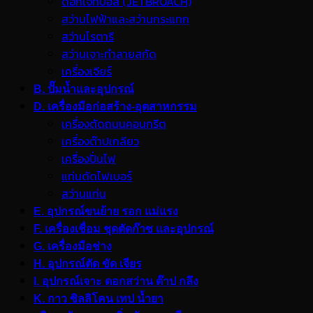
ดอกเจ็ทบอส (JETBROACH)
สว่านไฟฟ้าและสว่านกระแทก
สว่านโรตารี
สว่านเจาะทำลายสกัด
เครื่องเจียร์
B. ปั๊มน้ำและอุปกรณ์
D. เครื่องมือก่อสร้าง-อุตสาหกรรม
เครื่องตัดถนนคอนกรีต
เครื่องต๊าปเกลียว
เครื่องปั่นไฟ
แท่นตัดไฟเบอร์
สว่านแท่น
E. อุปกรณ์ขนย้าย รอก แม่แรง
F. เครื่องเชื่อม ชุดตัดก๊าซ และอุปกรณ์
G. เครื่องมือช่าง
H. อุปกรณ์ตัด ขัด เจียร
I. อุปกรณ์เจาะ ดอกสว่าน ต๊าป กลึง
K. กาว ซิลลิโคน เทป น้ำยา