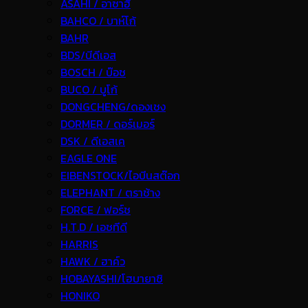
ASAHI / อาซาฮี
BAHCO / บาห์โก้
BAHR
BDS/บีดีเอส
BOSCH / บ๊อช
BUCO / บูโก้
DONGCHENG/ดองเชง
DORMER / ดอร์เมอร์
DSK / ดีเอสเค
EAGLE ONE
EIBENSTOCK/ไอบีนสต๊อก
ELEPHANT / ตราช้าง
FORCE / ฟอร์ช
H.T.D / เอชทีดี
HARRIS
HAWK / ฮาค์ว
HOBAYASHI/โฮบายาชิ
HONIKO