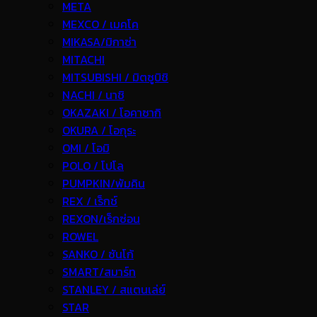
META
MEXCO / เมคโค
MIKASA/มิกาซ่า
MITACHI
MITSUBISHI / มิตซูบิชิ
NACHI / นาชิ
OKAZAKI / โอคาซากิ
OKURA / โอกุระ
OMI / โอมิ
POLO / โปโล
PUMPKIN/พัมคิน
REX / เร็กช์
REXON/เร็กซ่อน
ROWEL
SANKO / ซันโก้
SMART/สมาร์ท
STANLEY / สแตนเล่ย์
STAR