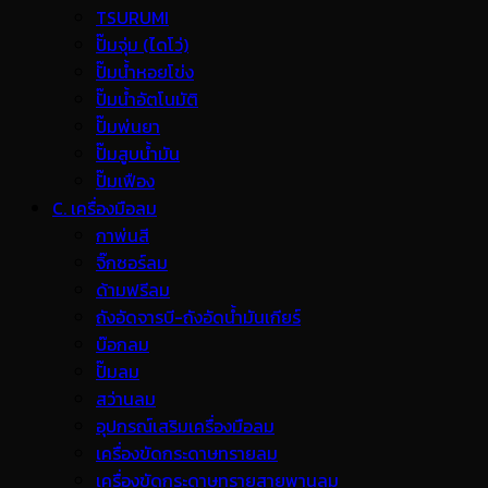
TSURUMI
ปั๊มจุ่ม (ไดโว่)
ปั๊มน้ำหอยโข่ง
ปั๊มน้ำอัตโนมัติ
ปั๊มพ่นยา
ปั๊มสูบน้ำมัน
ปั๊มเฟือง
C. เครื่องมือลม
กาพ่นสี
จิ๊กซอร์ลม
ด้ามฟรีลม
ถังอัดจารบี-ถังอัดน้ำมันเกียร์
บ๊อกลม
ปั๊มลม
สว่านลม
อุปกรณ์เสริมเครื่องมือลม
เครื่องขัดกระดาษทรายลม
เครื่องขัดกระดาษทรายสายพานลม