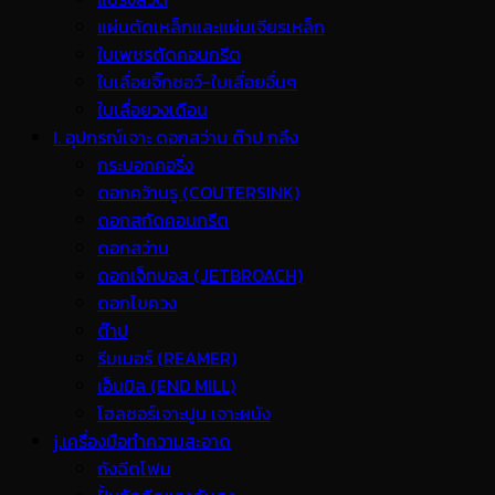
แผ่นตัดเหล็กและแผ่นเจียรเหล็ก
ใบเพชรตัดคอนกรีต
ใบเลื่อยจิ๊กซอว์-ใบเลื่อยอื่นๆ
ใบเลื่อยวงเดือน
I. อุปกรณ์เจาะ ดอกสว่าน ต๊าป กลึง
กระบอกคอริ่ง
ดอกคว้านรู (COUTERSINK)
ดอกสกัดคอนกรีต
ดอกสว่าน
ดอกเจ็ทบอส (JETBROACH)
ดอกไขควง
ต๊าป
รีมเมอร์ (REAMER)
เอ็นมิล (END MILL)
โฮลซอร์เจาะปูน เจาะผนัง
j.เครื่องมือทำความสะอาด
ถังฉีดโฟม