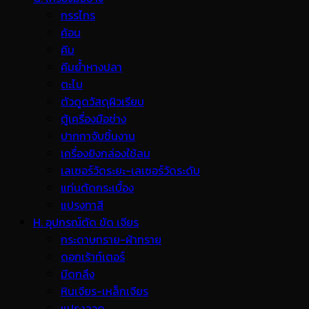
กรรไกร
ค้อน
คีม
คีมย้ำหางปลา
ตะไบ
ตัวดูดวัสดุผิวเรียบ
ตู้เครื่องมือช่าง
ปากกาจับชิ้นงาน
เครื่องยิงกล่องใช้ลม
เลเซอร์วัดระยะ-เลเซอร์วัดระดับ
แท่นตัดกระเบื้อง
แปรงทาสี
H. อุปกรณ์ตัด ขัด เจียร
กระดาษทราย-ผ้าทราย
ดอกเร้าท์เตอร์
มีดกลึง
หินเจียร-เหล็กเจียร
แปรงลวด