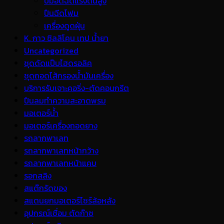
ปั้มอัดฉีดแรงดันสูง
ปืนฉีดโฟม
เครื่องดูดฝุ่น
K. กาว ซิลลิโคน เทป น้ำยา
Uncategorized
ชุดดัดแป๊บไฮดรอลิค
ชุดถอดไส้กรองน้ำมันเครื่อง
บริการรับเจาะคอริ่ง-ตัดคอนกรีต
ปืนลมทำความสะอาดพรม
มอเตอร์น้ำ
มอเตอร์เครื่องถอดยาง
รถลากพาเลท
รถลากพาเลทหน้ากว้าง
รถลากพาเลทหน้าแคบ
รอกสลิง
สแต๊กรัดของ
สแตนยกมอเตอร์ไซร์ล้อหลัง
อุปกรณ์เชื่อม ตัดก๊าซ