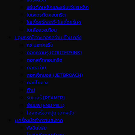
แผ่นตัดเหล็กและแผ่นเจียรเหล็ก
ใบเพชรตัดคอนกรีต
ใบเลื่อยจิ๊กซอว์-ใบเลื่อยอื่นๆ
ใบเลื่อยวงเดือน
I. อุปกรณ์เจาะ ดอกสว่าน ต๊าป กลึง
กระบอกคอริ่ง
ดอกคว้านรู (COUTERSINK)
ดอกสกัดคอนกรีต
ดอกสว่าน
ดอกเจ็ทบอส (JETBROACH)
ดอกไขควง
ต๊าป
รีมเมอร์ (REAMER)
เอ็นมิล (END MILL)
โฮลซอร์เจาะปูน เจาะผนัง
j.เครื่องมือทำความสะอาด
ถังฉีดโฟม