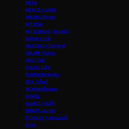
META
MEXCO / เมคโค
MIKASA/มิกาซ่า
MITACHI
MITSUBISHI / มิตซูบิชิ
NACHI / นาชิ
OKAZAKI / โอคาซากิ
OKURA / โอกุระ
OMI / โอมิ
POLO / โปโล
PUMPKIN/พัมคิน
REX / เร็กช์
REXON/เร็กซ่อน
ROWEL
SANKO / ซันโก้
SMART/สมาร์ท
STANLEY / สแตนเล่ย์
STAR