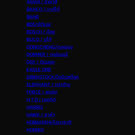
ASAHI / อาซาฮี
BAHCO / บาห์โก้
BAHR
BDS/บีดีเอส
BOSCH / บ๊อช
BUCO / บูโก้
DONGCHENG/ดองเชง
DORMER / ดอร์เมอร์
DSK / ดีเอสเค
EAGLE ONE
EIBENSTOCK/ไอบีนสต๊อก
ELEPHANT / ตราช้าง
FORCE / ฟอร์ช
H.T.D / เอชทีดี
HARRIS
HAWK / ฮาค์ว
HOBAYASHI/โฮบายาชิ
HONIKO