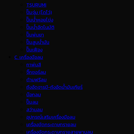
TSURUMI
ปั๊มจุ่ม (ไดโว่)
ปั๊มน้ำหอยโข่ง
ปั๊มน้ำอัตโนมัติ
ปั๊มพ่นยา
ปั๊มสูบน้ำมัน
ปั๊มเฟือง
C. เครื่องมือลม
กาพ่นสี
จิ๊กซอร์ลม
ด้ามฟรีลม
ถังอัดจารบี-ถังอัดน้ำมันเกียร์
บ๊อกลม
ปั๊มลม
สว่านลม
อุปกรณ์เสริมเครื่องมือลม
เครื่องขัดกระดาษทรายลม
เครื่องขัดกระดาษทรายสายพานลม