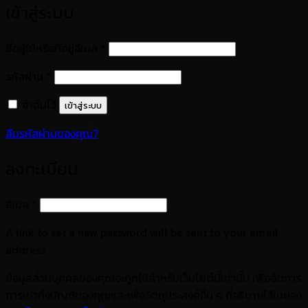
เข้าสู่ระบบ
ต้องการ
ชื่อผู้ใช้หรือที่อยู่อีเมล
*
ต้องการ
รหัสผ่าน
*
จำฉันไว้
เข้าสู่ระบบ
ลืมรหัสผ่านของคุณ?
ลงทะเบียน
ต้องการ
อีเมล
*
A link to set a new password will be sent to your email
address.
ข้อมูลส่วนบุคคลของคุณจะถูกใช้สำหรับเว็บไซต์นี้เท่านั้น เพื่อจัดการ
การเข้าถึงบัญชีของคุณและเพื่อวัตถุประสงค์อื่น ๆ ที่อธิบายไว้ในของ