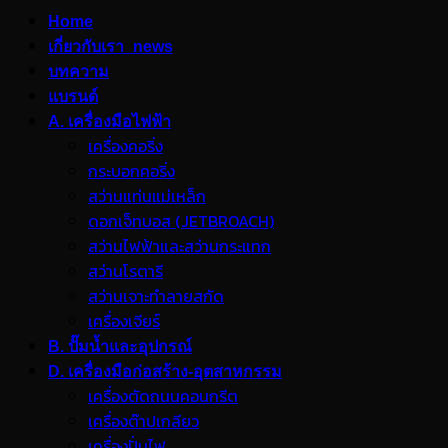
Home
เกี่ยวกับเรา_news
บทความ
แบรนด์
A. เครื่องมือไฟฟ้า
เครื่องคอริ่ง
กระบอกคอริ่ง
สว่านแท่นแม่เหล็ก
ดอกเจ็ทบอส (JETBROACH)
สว่านไฟฟ้าและสว่านกระแทก
สว่านโรตารี
สว่านเจาะทำลายสกัด
เครื่องเจียร์
B. ปั๊มน้ำและอุปกรณ์
D. เครื่องมือก่อสร้าง-อุตสาหกรรม
เครื่องตัดถนนคอนกรีต
เครื่องต๊าปเกลียว
เครื่องปั่นไฟ