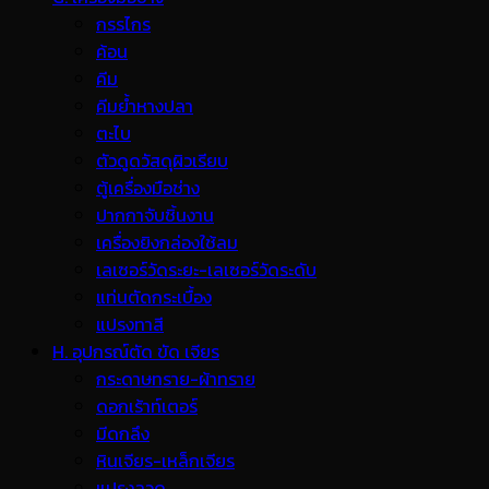
กรรไกร
ค้อน
คีม
คีมย้ำหางปลา
ตะไบ
ตัวดูดวัสดุผิวเรียบ
ตู้เครื่องมือช่าง
ปากกาจับชิ้นงาน
เครื่องยิงกล่องใช้ลม
เลเซอร์วัดระยะ-เลเซอร์วัดระดับ
แท่นตัดกระเบื้อง
แปรงทาสี
H. อุปกรณ์ตัด ขัด เจียร
กระดาษทราย-ผ้าทราย
ดอกเร้าท์เตอร์
มีดกลึง
หินเจียร-เหล็กเจียร
แปรงลวด