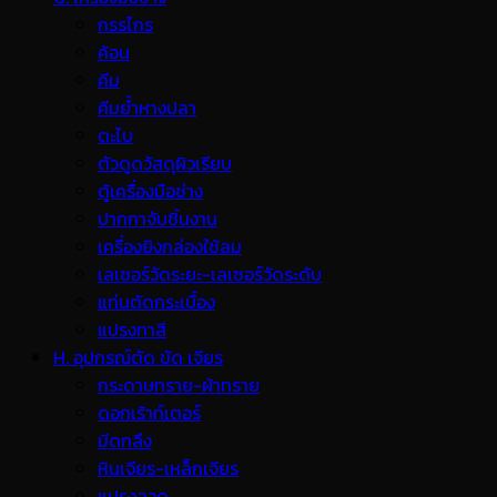
กรรไกร
ค้อน
คีม
คีมย้ำหางปลา
ตะไบ
ตัวดูดวัสดุผิวเรียบ
ตู้เครื่องมือช่าง
ปากกาจับชิ้นงาน
เครื่องยิงกล่องใช้ลม
เลเซอร์วัดระยะ-เลเซอร์วัดระดับ
แท่นตัดกระเบื้อง
แปรงทาสี
H. อุปกรณ์ตัด ขัด เจียร
กระดาษทราย-ผ้าทราย
ดอกเร้าท์เตอร์
มีดกลึง
หินเจียร-เหล็กเจียร
แปรงลวด