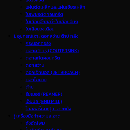
แผ่นตัดเหล็กและแผ่นเจียรเหล็ก
ใบเพชรตัดคอนกรีต
ใบเลื่อยจิ๊กซอว์-ใบเลื่อยอื่นๆ
ใบเลื่อยวงเดือน
I. อุปกรณ์เจาะ ดอกสว่าน ต๊าป กลึง
กระบอกคอริ่ง
ดอกคว้านรู (COUTERSINK)
ดอกสกัดคอนกรีต
ดอกสว่าน
ดอกเจ็ทบอส (JETBROACH)
ดอกไขควง
ต๊าป
รีมเมอร์ (REAMER)
เอ็นมิล (END MILL)
โฮลซอร์เจาะปูน เจาะผนัง
j.เครื่องมือทำความสะอาด
ถังฉีดโฟม