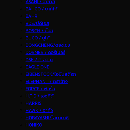
ASAHI / อาซาฮี
BAHCO / บาห์โก้
BAHR
BDS/บีดีเอส
BOSCH / บ๊อช
BUCO / บูโก้
DONGCHENG/ดองเชง
DORMER / ดอร์เมอร์
DSK / ดีเอสเค
EAGLE ONE
EIBENSTOCK/ไอบีนสต๊อก
ELEPHANT / ตราช้าง
FORCE / ฟอร์ช
H.T.D / เอชทีดี
HARRIS
HAWK / ฮาค์ว
HOBAYASHI/โฮบายาชิ
HONIKO