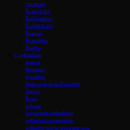
TSURUMI
ปั๊มจุ่ม (ไดโว่)
ปั๊มน้ำหอยโข่ง
ปั๊มน้ำอัตโนมัติ
ปั๊มพ่นยา
ปั๊มสูบน้ำมัน
ปั๊มเฟือง
C. เครื่องมือลม
กาพ่นสี
จิ๊กซอร์ลม
ด้ามฟรีลม
ถังอัดจารบี-ถังอัดน้ำมันเกียร์
บ๊อกลม
ปั๊มลม
สว่านลม
อุปกรณ์เสริมเครื่องมือลม
เครื่องขัดกระดาษทรายลม
เครื่องขัดกระดาษทรายสายพานลม