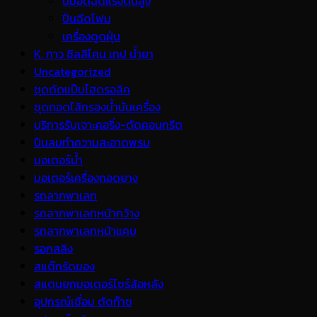
ปั้มอัดฉีดแรงดันสูง
ปืนฉีดโฟม
เครื่องดูดฝุ่น
K. กาว ซิลลิโคน เทป น้ำยา
Uncategorized
ชุดดัดแป๊บไฮดรอลิค
ชุดถอดไส้กรองน้ำมันเครื่อง
บริการรับเจาะคอริ่ง-ตัดคอนกรีต
ปืนลมทำความสะอาดพรม
มอเตอร์น้ำ
มอเตอร์เครื่องถอดยาง
รถลากพาเลท
รถลากพาเลทหน้ากว้าง
รถลากพาเลทหน้าแคบ
รอกสลิง
สแต๊กรัดของ
สแตนยกมอเตอร์ไซร์ล้อหลัง
อุปกรณ์เชื่อม ตัดก๊าซ