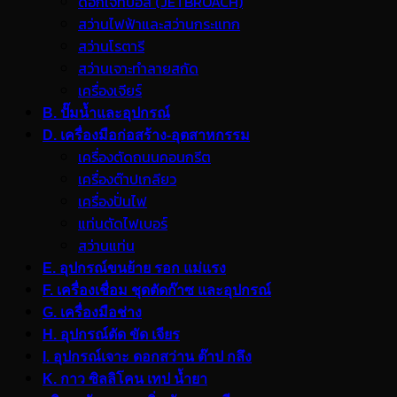
ดอกเจ็ทบอส (JETBROACH)
สว่านไฟฟ้าและสว่านกระแทก
สว่านโรตารี
สว่านเจาะทำลายสกัด
เครื่องเจียร์
B. ปั๊มน้ำและอุปกรณ์
D. เครื่องมือก่อสร้าง-อุตสาหกรรม
เครื่องตัดถนนคอนกรีต
เครื่องต๊าปเกลียว
เครื่องปั่นไฟ
แท่นตัดไฟเบอร์
สว่านแท่น
E. อุปกรณ์ขนย้าย รอก แม่แรง
F. เครื่องเชื่อม ชุดตัดก๊าซ และอุปกรณ์
G. เครื่องมือช่าง
H. อุปกรณ์ตัด ขัด เจียร
I. อุปกรณ์เจาะ ดอกสว่าน ต๊าป กลึง
K. กาว ซิลลิโคน เทป น้ำยา