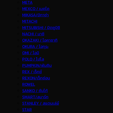
META
MEXCO / เมคโค
MIKASA/มิกาซ่า
MITACHI
MITSUBISHI / มิตซูบิชิ
NACHI / นาชิ
OKAZAKI / โอคาซากิ
OKURA / โอกุระ
OMI / โอมิ
POLO / โปโล
PUMPKIN/พัมคิน
REX / เร็กช์
REXON/เร็กซ่อน
ROWEL
SANKO / ซันโก้
SMART/สมาร์ท
STANLEY / สแตนเล่ย์
STAR