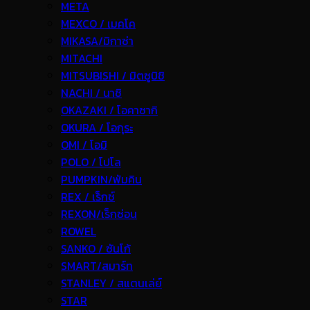
META
MEXCO / เมคโค
MIKASA/มิกาซ่า
MITACHI
MITSUBISHI / มิตซูบิชิ
NACHI / นาชิ
OKAZAKI / โอคาซากิ
OKURA / โอกุระ
OMI / โอมิ
POLO / โปโล
PUMPKIN/พัมคิน
REX / เร็กช์
REXON/เร็กซ่อน
ROWEL
SANKO / ซันโก้
SMART/สมาร์ท
STANLEY / สแตนเล่ย์
STAR