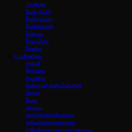
TSURUMI
ปั๊มจุ่ม (ไดโว่)
ปั๊มน้ำหอยโข่ง
ปั๊มน้ำอัตโนมัติ
ปั๊มพ่นยา
ปั๊มสูบน้ำมัน
ปั๊มเฟือง
C. เครื่องมือลม
กาพ่นสี
จิ๊กซอร์ลม
ด้ามฟรีลม
ถังอัดจารบี-ถังอัดน้ำมันเกียร์
บ๊อกลม
ปั๊มลม
สว่านลม
อุปกรณ์เสริมเครื่องมือลม
เครื่องขัดกระดาษทรายลม
เครื่องขัดกระดาษทรายสายพานลม