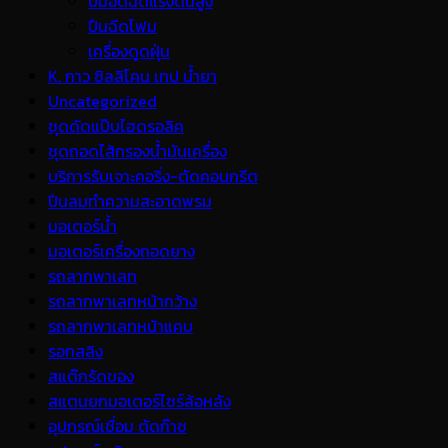
ปั้มอัดฉีดแรงดันสูง
ปืนฉีดโฟม
เครื่องดูดฝุ่น
K. กาว ซิลลิโคน เทป น้ำยา
Uncategorized
ชุดดัดแป๊บไฮดรอลิค
ชุดถอดไส้กรองน้ำมันเครื่อง
บริการรับเจาะคอริ่ง-ตัดคอนกรีต
ปืนลมทำความสะอาดพรม
มอเตอร์น้ำ
มอเตอร์เครื่องถอดยาง
รถลากพาเลท
รถลากพาเลทหน้ากว้าง
รถลากพาเลทหน้าแคบ
รอกสลิง
สแต๊กรัดของ
สแตนยกมอเตอร์ไซร์ล้อหลัง
อุปกรณ์เชื่อม ตัดก๊าซ