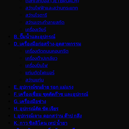
ดอกเจ็ทบอส (JETBROACH)
สว่านไฟฟ้าและสว่านกระแทก
สว่านโรตารี
สว่านเจาะทำลายสกัด
เครื่องเจียร์
B. ปั๊มน้ำและอุปกรณ์
D. เครื่องมือก่อสร้าง-อุตสาหกรรม
เครื่องตัดถนนคอนกรีต
เครื่องต๊าปเกลียว
เครื่องปั่นไฟ
แท่นตัดไฟเบอร์
สว่านแท่น
E. อุปกรณ์ขนย้าย รอก แม่แรง
F. เครื่องเชื่อม ชุดตัดก๊าซ และอุปกรณ์
G. เครื่องมือช่าง
H. อุปกรณ์ตัด ขัด เจียร
I. อุปกรณ์เจาะ ดอกสว่าน ต๊าป กลึง
K. กาว ซิลลิโคน เทป น้ำยา