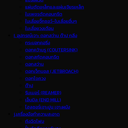
แผ่นตัดเหล็กและแผ่นเจียรเหล็ก
ใบเพชรตัดคอนกรีต
ใบเลื่อยจิ๊กซอว์-ใบเลื่อยอื่นๆ
ใบเลื่อยวงเดือน
I. อุปกรณ์เจาะ ดอกสว่าน ต๊าป กลึง
กระบอกคอริ่ง
ดอกคว้านรู (COUTERSINK)
ดอกสกัดคอนกรีต
ดอกสว่าน
ดอกเจ็ทบอส (JETBROACH)
ดอกไขควง
ต๊าป
รีมเมอร์ (REAMER)
เอ็นมิล (END MILL)
โฮลซอร์เจาะปูน เจาะผนัง
j.เครื่องมือทำความสะอาด
ถังฉีดโฟม