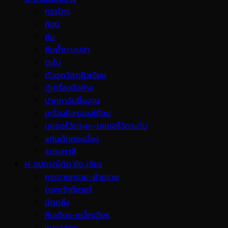
กรรไกร
ค้อน
คีม
คีมย้ำหางปลา
ตะไบ
ตัวดูดวัสดุผิวเรียบ
ตู้เครื่องมือช่าง
ปากกาจับชิ้นงาน
เครื่องยิงกล่องใช้ลม
เลเซอร์วัดระยะ-เลเซอร์วัดระดับ
แท่นตัดกระเบื้อง
แปรงทาสี
H. อุปกรณ์ตัด ขัด เจียร
กระดาษทราย-ผ้าทราย
ดอกเร้าท์เตอร์
มีดกลึง
หินเจียร-เหล็กเจียร
แปรงลวด