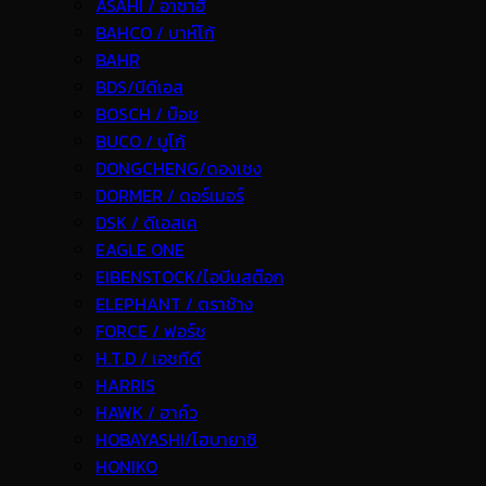
ASAHI / อาซาฮี
BAHCO / บาห์โก้
BAHR
BDS/บีดีเอส
BOSCH / บ๊อช
BUCO / บูโก้
DONGCHENG/ดองเชง
DORMER / ดอร์เมอร์
DSK / ดีเอสเค
EAGLE ONE
EIBENSTOCK/ไอบีนสต๊อก
ELEPHANT / ตราช้าง
FORCE / ฟอร์ช
H.T.D / เอชทีดี
HARRIS
HAWK / ฮาค์ว
HOBAYASHI/โฮบายาชิ
HONIKO