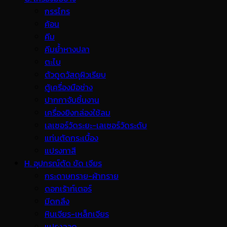
กรรไกร
ค้อน
คีม
คีมย้ำหางปลา
ตะไบ
ตัวดูดวัสดุผิวเรียบ
ตู้เครื่องมือช่าง
ปากกาจับชิ้นงาน
เครื่องยิงกล่องใช้ลม
เลเซอร์วัดระยะ-เลเซอร์วัดระดับ
แท่นตัดกระเบื้อง
แปรงทาสี
H. อุปกรณ์ตัด ขัด เจียร
กระดาษทราย-ผ้าทราย
ดอกเร้าท์เตอร์
มีดกลึง
หินเจียร-เหล็กเจียร
แปรงลวด