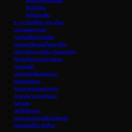
ปั้มอัดฉีดแรงดันสูง
ปืนฉีดโฟม
เครื่องดูดฝุ่น
K. กาว ซิลลิโคน เทป น้ำยา
Uncategorized
ชุดดัดแป๊บไฮดรอลิค
ชุดถอดไส้กรองน้ำมันเครื่อง
บริการรับเจาะคอริ่ง-ตัดคอนกรีต
ปืนลมทำความสะอาดพรม
มอเตอร์น้ำ
มอเตอร์เครื่องถอดยาง
รถลากพาเลท
รถลากพาเลทหน้ากว้าง
รถลากพาเลทหน้าแคบ
รอกสลิง
สแต๊กรัดของ
สแตนยกมอเตอร์ไซร์ล้อหลัง
อุปกรณ์เชื่อม ตัดก๊าซ