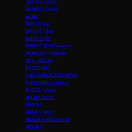
ASAHI / อาซาฮี
BAHCO / บาห์โก้
BAHR
BDS/บีดีเอส
BOSCH / บ๊อช
BUCO / บูโก้
DONGCHENG/ดองเชง
DORMER / ดอร์เมอร์
DSK / ดีเอสเค
EAGLE ONE
EIBENSTOCK/ไอบีนสต๊อก
ELEPHANT / ตราช้าง
FORCE / ฟอร์ช
H.T.D / เอชทีดี
HARRIS
HAWK / ฮาค์ว
HOBAYASHI/โฮบายาชิ
HONIKO