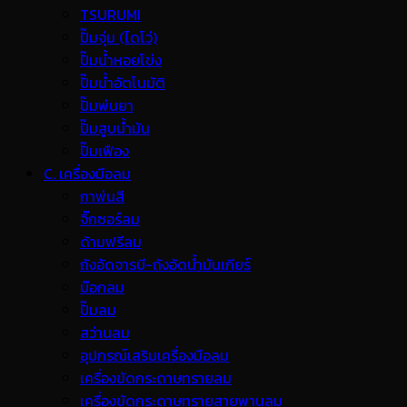
TSURUMI
ปั๊มจุ่ม (ไดโว่)
ปั๊มน้ำหอยโข่ง
ปั๊มน้ำอัตโนมัติ
ปั๊มพ่นยา
ปั๊มสูบน้ำมัน
ปั๊มเฟือง
C. เครื่องมือลม
กาพ่นสี
จิ๊กซอร์ลม
ด้ามฟรีลม
ถังอัดจารบี-ถังอัดน้ำมันเกียร์
บ๊อกลม
ปั๊มลม
สว่านลม
อุปกรณ์เสริมเครื่องมือลม
เครื่องขัดกระดาษทรายลม
เครื่องขัดกระดาษทรายสายพานลม