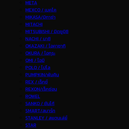
META
MEXCO / เมคโค
MIKASA/มิกาซ่า
MITACHI
MITSUBISHI / มิตซูบิชิ
NACHI / นาชิ
OKAZAKI / โอคาซากิ
OKURA / โอกุระ
OMI / โอมิ
POLO / โปโล
PUMPKIN/พัมคิน
REX / เร็กช์
REXON/เร็กซ่อน
ROWEL
SANKO / ซันโก้
SMART/สมาร์ท
STANLEY / สแตนเล่ย์
STAR