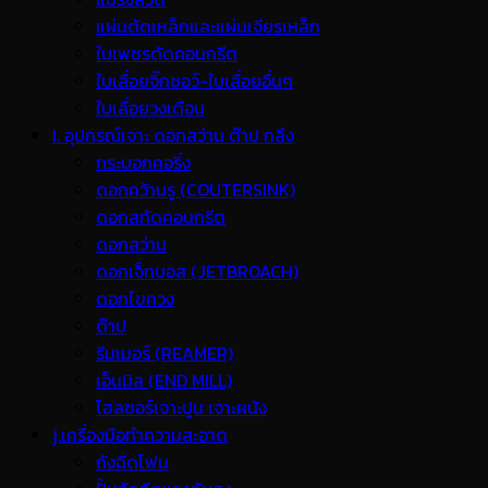
แผ่นตัดเหล็กและแผ่นเจียรเหล็ก
ใบเพชรตัดคอนกรีต
ใบเลื่อยจิ๊กซอว์-ใบเลื่อยอื่นๆ
ใบเลื่อยวงเดือน
I. อุปกรณ์เจาะ ดอกสว่าน ต๊าป กลึง
กระบอกคอริ่ง
ดอกคว้านรู (COUTERSINK)
ดอกสกัดคอนกรีต
ดอกสว่าน
ดอกเจ็ทบอส (JETBROACH)
ดอกไขควง
ต๊าป
รีมเมอร์ (REAMER)
เอ็นมิล (END MILL)
โฮลซอร์เจาะปูน เจาะผนัง
j.เครื่องมือทำความสะอาด
ถังฉีดโฟม