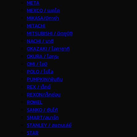
META
MEXCO / เมคโค
MIKASA/มิกาซ่า
MITACHI
MITSUBISHI / มิตซูบิชิ
NACHI / นาชิ
OKAZAKI / โอคาซากิ
OKURA / โอกุระ
OMI / โอมิ
POLO / โปโล
PUMPKIN/พัมคิน
REX / เร็กช์
REXON/เร็กซ่อน
ROWEL
SANKO / ซันโก้
SMART/สมาร์ท
STANLEY / สแตนเล่ย์
STAR