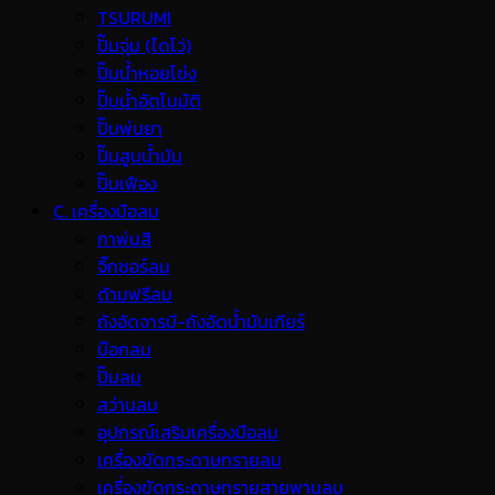
TSURUMI
ปั๊มจุ่ม (ไดโว่)
ปั๊มน้ำหอยโข่ง
ปั๊มน้ำอัตโนมัติ
ปั๊มพ่นยา
ปั๊มสูบน้ำมัน
ปั๊มเฟือง
C. เครื่องมือลม
กาพ่นสี
จิ๊กซอร์ลม
ด้ามฟรีลม
ถังอัดจารบี-ถังอัดน้ำมันเกียร์
บ๊อกลม
ปั๊มลม
สว่านลม
อุปกรณ์เสริมเครื่องมือลม
เครื่องขัดกระดาษทรายลม
เครื่องขัดกระดาษทรายสายพานลม