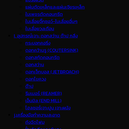
แผ่นตัดเหล็กและแผ่นเจียรเหล็ก
ใบเพชรตัดคอนกรีต
ใบเลื่อยจิ๊กซอว์-ใบเลื่อยอื่นๆ
ใบเลื่อยวงเดือน
I. อุปกรณ์เจาะ ดอกสว่าน ต๊าป กลึง
กระบอกคอริ่ง
ดอกคว้านรู (COUTERSINK)
ดอกสกัดคอนกรีต
ดอกสว่าน
ดอกเจ็ทบอส (JETBROACH)
ดอกไขควง
ต๊าป
รีมเมอร์ (REAMER)
เอ็นมิล (END MILL)
โฮลซอร์เจาะปูน เจาะผนัง
j.เครื่องมือทำความสะอาด
ถังฉีดโฟม