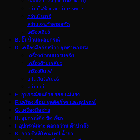
ดอกเจ็ทบอส (JETBROACH)
สว่านไฟฟ้าและสว่านกระแทก
สว่านโรตารี
สว่านเจาะทำลายสกัด
เครื่องเจียร์
B. ปั๊มน้ำและอุปกรณ์
D. เครื่องมือก่อสร้าง-อุตสาหกรรม
เครื่องตัดถนนคอนกรีต
เครื่องต๊าปเกลียว
เครื่องปั่นไฟ
แท่นตัดไฟเบอร์
สว่านแท่น
E. อุปกรณ์ขนย้าย รอก แม่แรง
F. เครื่องเชื่อม ชุดตัดก๊าซ และอุปกรณ์
G. เครื่องมือช่าง
H. อุปกรณ์ตัด ขัด เจียร
I. อุปกรณ์เจาะ ดอกสว่าน ต๊าป กลึง
K. กาว ซิลลิโคน เทป น้ำยา