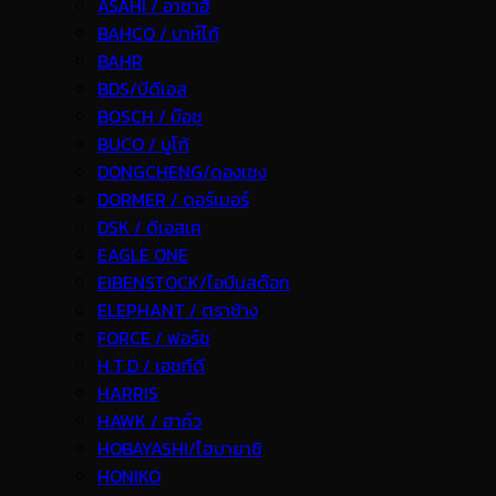
ASAHI / อาซาฮี
BAHCO / บาห์โก้
BAHR
BDS/บีดีเอส
BOSCH / บ๊อช
BUCO / บูโก้
DONGCHENG/ดองเชง
DORMER / ดอร์เมอร์
DSK / ดีเอสเค
EAGLE ONE
EIBENSTOCK/ไอบีนสต๊อก
ELEPHANT / ตราช้าง
FORCE / ฟอร์ช
H.T.D / เอชทีดี
HARRIS
HAWK / ฮาค์ว
HOBAYASHI/โฮบายาชิ
HONIKO