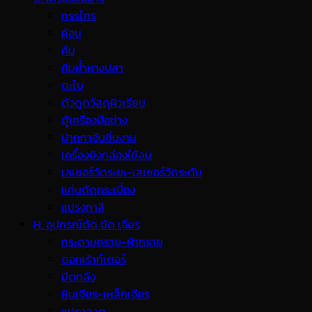
กรรไกร
ค้อน
คีม
คีมย้ำหางปลา
ตะไบ
ตัวดูดวัสดุผิวเรียบ
ตู้เครื่องมือช่าง
ปากกาจับชิ้นงาน
เครื่องยิงกล่องใช้ลม
เลเซอร์วัดระยะ-เลเซอร์วัดระดับ
แท่นตัดกระเบื้อง
แปรงทาสี
H. อุปกรณ์ตัด ขัด เจียร
กระดาษทราย-ผ้าทราย
ดอกเร้าท์เตอร์
มีดกลึง
หินเจียร-เหล็กเจียร
แปรงลวด