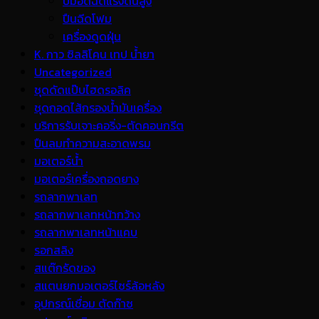
ปั้มอัดฉีดแรงดันสูง
ปืนฉีดโฟม
เครื่องดูดฝุ่น
K. กาว ซิลลิโคน เทป น้ำยา
Uncategorized
ชุดดัดแป๊บไฮดรอลิค
ชุดถอดไส้กรองน้ำมันเครื่อง
บริการรับเจาะคอริ่ง-ตัดคอนกรีต
ปืนลมทำความสะอาดพรม
มอเตอร์น้ำ
มอเตอร์เครื่องถอดยาง
รถลากพาเลท
รถลากพาเลทหน้ากว้าง
รถลากพาเลทหน้าแคบ
รอกสลิง
สแต๊กรัดของ
สแตนยกมอเตอร์ไซร์ล้อหลัง
อุปกรณ์เชื่อม ตัดก๊าซ