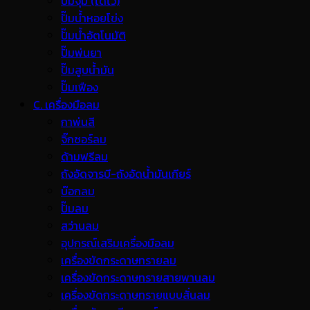
ปั๊มจุ่ม (ไดโว่)
ปั๊มน้ำหอยโข่ง
ปั๊มน้ำอัตโนมัติ
ปั๊มพ่นยา
ปั๊มสูบน้ำมัน
ปั๊มเฟือง
C. เครื่องมือลม
กาพ่นสี
จิ๊กซอร์ลม
ด้ามฟรีลม
ถังอัดจารบี-ถังอัดน้ำมันเกียร์
บ๊อกลม
ปั๊มลม
สว่านลม
อุปกรณ์เสริมเครื่องมือลม
เครื่องขัดกระดาษทรายลม
เครื่องขัดกระดาษทรายสายพานลม
เครื่องขัดกระดาษทรายแบบสั่นลม