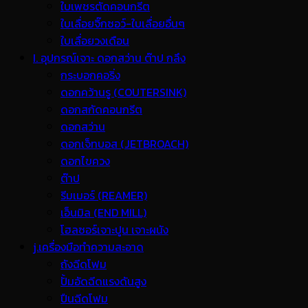
ใบเพชรตัดคอนกรีต
ใบเลื่อยจิ๊กซอว์-ใบเลื่อยอื่นๆ
ใบเลื่อยวงเดือน
I. อุปกรณ์เจาะ ดอกสว่าน ต๊าป กลึง
กระบอกคอริ่ง
ดอกคว้านรู (COUTERSINK)
ดอกสกัดคอนกรีต
ดอกสว่าน
ดอกเจ็ทบอส (JETBROACH)
ดอกไขควง
ต๊าป
รีมเมอร์ (REAMER)
เอ็นมิล (END MILL)
โฮลซอร์เจาะปูน เจาะผนัง
j.เครื่องมือทำความสะอาด
ถังฉีดโฟม
ปั้มอัดฉีดแรงดันสูง
ปืนฉีดโฟม