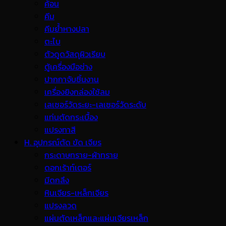
ค้อน
คีม
คีมย้ำหางปลา
ตะไบ
ตัวดูดวัสดุผิวเรียบ
ตู้เครื่องมือช่าง
ปากกาจับชิ้นงาน
เครื่องยิงกล่องใช้ลม
เลเซอร์วัดระยะ-เลเซอร์วัดระดับ
แท่นตัดกระเบื้อง
แปรงทาสี
H. อุปกรณ์ตัด ขัด เจียร
กระดาษทราย-ผ้าทราย
ดอกเร้าท์เตอร์
มีดกลึง
หินเจียร-เหล็กเจียร
แปรงลวด
แผ่นตัดเหล็กและแผ่นเจียรเหล็ก