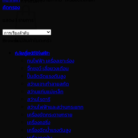
ตะกร้าสินค้า
คัดกรอง
แสดง 1 รายการ
Browse
ไม่มีสินค้าในตะกร้า
กลับสู่หน้าร้านค้า
A. เครื่องมือไฟฟ้า
กบไฟฟ้า เครื่องเซาะร่อง
จิ๊กซอว์ เลื่อยวงเดือน
ปั๊มอัดฉีดแรงดันสูง
สว่านเจาะทำลายสกัด
สว่านแท่นแม่เหล็ก
สว่านโรตารี
สว่านไฟฟ้าและสว่านกระแทก
เครื่องขัดกระดาษทราย
เครื่องคอริ่ง
เครื่องฉีดน้ำแรงดันสูง
เครื่องดูดฝุ่น