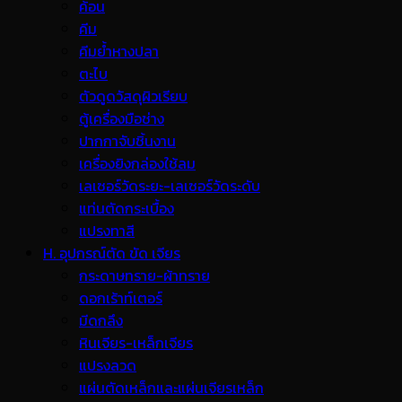
ค้อน
คีม
คีมย้ำหางปลา
ตะไบ
ตัวดูดวัสดุผิวเรียบ
ตู้เครื่องมือช่าง
ปากกาจับชิ้นงาน
เครื่องยิงกล่องใช้ลม
เลเซอร์วัดระยะ-เลเซอร์วัดระดับ
แท่นตัดกระเบื้อง
แปรงทาสี
H. อุปกรณ์ตัด ขัด เจียร
กระดาษทราย-ผ้าทราย
ดอกเร้าท์เตอร์
มีดกลึง
หินเจียร-เหล็กเจียร
แปรงลวด
แผ่นตัดเหล็กและแผ่นเจียรเหล็ก