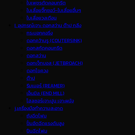
ใบเพชรตัดคอนกรีต
ใบเลื่อยจิ๊กซอว์-ใบเลื่อยอื่นๆ
ใบเลื่อยวงเดือน
I. อุปกรณ์เจาะ ดอกสว่าน ต๊าป กลึง
กระบอกคอริ่ง
ดอกคว้านรู (COUTERSINK)
ดอกสกัดคอนกรีต
ดอกสว่าน
ดอกเจ็ทบอส (JETBROACH)
ดอกไขควง
ต๊าป
รีมเมอร์ (REAMER)
เอ็นมิล (END MILL)
โฮลซอร์เจาะปูน เจาะผนัง
j.เครื่องมือทำความสะอาด
ถังฉีดโฟม
ปั้มอัดฉีดแรงดันสูง
ปืนฉีดโฟม