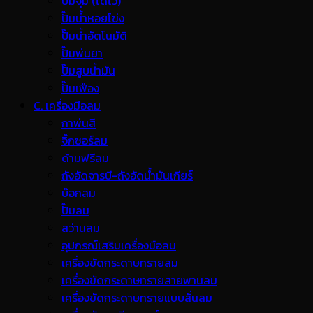
ปั๊มจุ่ม (ไดโว่)
ปั๊มน้ำหอยโข่ง
ปั๊มน้ำอัตโนมัติ
ปั๊มพ่นยา
ปั๊มสูบน้ำมัน
ปั๊มเฟือง
C. เครื่องมือลม
กาพ่นสี
จิ๊กซอร์ลม
ด้ามฟรีลม
ถังอัดจารบี-ถังอัดน้ำมันเกียร์
บ๊อกลม
ปั๊มลม
สว่านลม
อุปกรณ์เสริมเครื่องมือลม
เครื่องขัดกระดาษทรายลม
เครื่องขัดกระดาษทรายสายพานลม
เครื่องขัดกระดาษทรายแบบสั่นลม