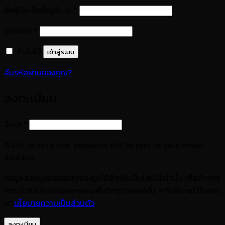
ต้องการ
ชื่อผู้ใช้หรือที่อยู่อีเมล
*
ต้องการ
รหัสผ่าน
*
จำฉันไว้
เข้าสู่ระบบ
ลืมรหัสผ่านของคุณ?
ลงทะเบียน
ต้องการ
อีเมล
*
A link to set a new password will be sent to your email
address.
ข้อมูลส่วนบุคคลของคุณจะถูกใช้สำหรับเว็บไซต์นี้เท่านั้น เพื่อจัดการ
การเข้าถึงบัญชีของคุณและเพื่อวัตถุประสงค์อื่น ๆ ที่อธิบายไว้ในของ
เรา
นโยบายความเป็นส่วนตัว
.
ลงทะเบียน