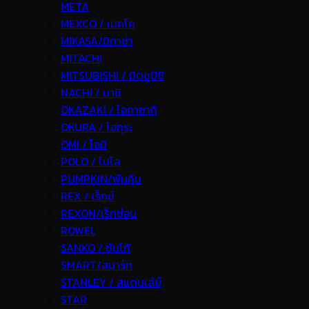
META
MEXCO / เมคโค
MIKASA/มิกาซ่า
MITACHI
MITSUBISHI / มิตซูบิชิ
NACHI / นาชิ
OKAZAKI / โอคาซากิ
OKURA / โอกุระ
OMI / โอมิ
POLO / โปโล
PUMPKIN/พัมคิน
REX / เร็กช์
REXON/เร็กซ่อน
ROWEL
SANKO / ซันโก้
SMART/สมาร์ท
STANLEY / สแตนเล่ย์
STAR