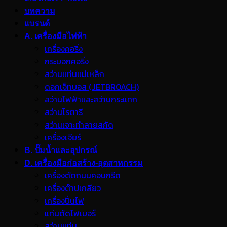
บทความ
แบรนด์
A. เครื่องมือไฟฟ้า
เครื่องคอริ่ง
กระบอกคอริ่ง
สว่านแท่นแม่เหล็ก
ดอกเจ็ทบอส (JETBROACH)
สว่านไฟฟ้าและสว่านกระแทก
สว่านโรตารี
สว่านเจาะทำลายสกัด
เครื่องเจียร์
B. ปั๊มน้ำและอุปกรณ์
D. เครื่องมือก่อสร้าง-อุตสาหกรรม
เครื่องตัดถนนคอนกรีต
เครื่องต๊าปเกลียว
เครื่องปั่นไฟ
แท่นตัดไฟเบอร์
สว่านแท่น