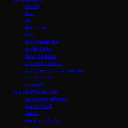
กรรไกร
ค้อน
คีม
คีมย้ำหางปลา
ตะไบ
ตัวดูดวัสดุผิวเรียบ
ตู้เครื่องมือช่าง
ปากกาจับชิ้นงาน
เครื่องยิงกล่องใช้ลม
เลเซอร์วัดระยะ-เลเซอร์วัดระดับ
แท่นตัดกระเบื้อง
แปรงทาสี
H. อุปกรณ์ตัด ขัด เจียร
กระดาษทราย-ผ้าทราย
ดอกเร้าท์เตอร์
มีดกลึง
หินเจียร-เหล็กเจียร
แปรงลวด