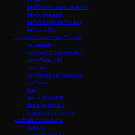
แผ่นตัดเหล็กและแผ่นเจียรเหล็ก
ใบเพชรตัดคอนกรีต
ใบเลื่อยจิ๊กซอว์-ใบเลื่อยอื่นๆ
ใบเลื่อยวงเดือน
I. อุปกรณ์เจาะ ดอกสว่าน ต๊าป กลึง
กระบอกคอริ่ง
ดอกคว้านรู (COUTERSINK)
ดอกสกัดคอนกรีต
ดอกสว่าน
ดอกเจ็ทบอส (JETBROACH)
ดอกไขควง
ต๊าป
รีมเมอร์ (REAMER)
เอ็นมิล (END MILL)
โฮลซอร์เจาะปูน เจาะผนัง
j.เครื่องมือทำความสะอาด
ถังฉีดโฟม