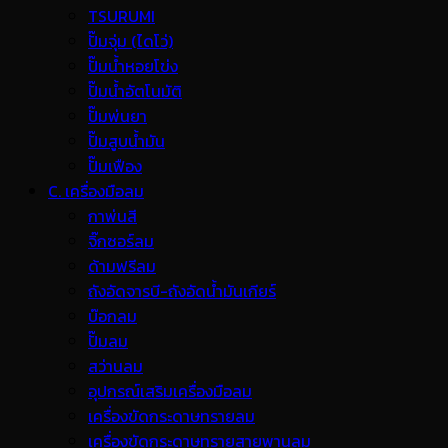
TSURUMI
ปั๊มจุ่ม (ไดโว่)
ปั๊มน้ำหอยโข่ง
ปั๊มน้ำอัตโนมัติ
ปั๊มพ่นยา
ปั๊มสูบน้ำมัน
ปั๊มเฟือง
C. เครื่องมือลม
กาพ่นสี
จิ๊กซอร์ลม
ด้ามฟรีลม
ถังอัดจารบี-ถังอัดน้ำมันเกียร์
บ๊อกลม
ปั๊มลม
สว่านลม
อุปกรณ์เสริมเครื่องมือลม
เครื่องขัดกระดาษทรายลม
เครื่องขัดกระดาษทรายสายพานลม