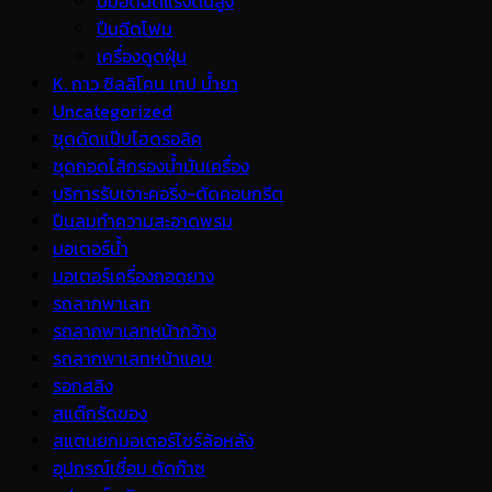
ปั้มอัดฉีดแรงดันสูง
ปืนฉีดโฟม
เครื่องดูดฝุ่น
K. กาว ซิลลิโคน เทป น้ำยา
Uncategorized
ชุดดัดแป๊บไฮดรอลิค
ชุดถอดไส้กรองน้ำมันเครื่อง
บริการรับเจาะคอริ่ง-ตัดคอนกรีต
ปืนลมทำความสะอาดพรม
มอเตอร์น้ำ
มอเตอร์เครื่องถอดยาง
รถลากพาเลท
รถลากพาเลทหน้ากว้าง
รถลากพาเลทหน้าแคบ
รอกสลิง
สแต๊กรัดของ
สแตนยกมอเตอร์ไซร์ล้อหลัง
อุปกรณ์เชื่อม ตัดก๊าซ