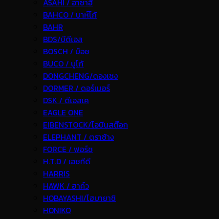
ASAHI / อาซาฮี
BAHCO / บาห์โก้
BAHR
BDS/บีดีเอส
BOSCH / บ๊อช
BUCO / บูโก้
DONGCHENG/ดองเชง
DORMER / ดอร์เมอร์
DSK / ดีเอสเค
EAGLE ONE
EIBENSTOCK/ไอบีนสต๊อก
ELEPHANT / ตราช้าง
FORCE / ฟอร์ช
H.T.D / เอชทีดี
HARRIS
HAWK / ฮาค์ว
HOBAYASHI/โฮบายาชิ
HONIKO