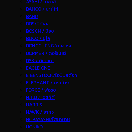
ASAHI / อาซาฮี
BAHCO / บาห์โก้
BAHR
BDS/บีดีเอส
BOSCH / บ๊อช
BUCO / บูโก้
DONGCHENG/ดองเชง
DORMER / ดอร์เมอร์
DSK / ดีเอสเค
EAGLE ONE
EIBENSTOCK/ไอบีนสต๊อก
ELEPHANT / ตราช้าง
FORCE / ฟอร์ช
H.T.D / เอชทีดี
HARRIS
HAWK / ฮาค์ว
HOBAYASHI/โฮบายาชิ
HONIKO