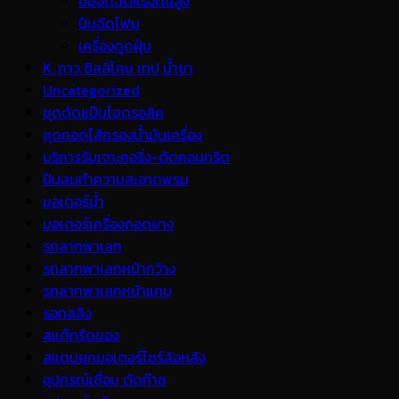
ปั้มอัดฉีดแรงดันสูง
ปืนฉีดโฟม
เครื่องดูดฝุ่น
K. กาว ซิลลิโคน เทป น้ำยา
Uncategorized
ชุดดัดแป๊บไฮดรอลิค
ชุดถอดไส้กรองน้ำมันเครื่อง
บริการรับเจาะคอริ่ง-ตัดคอนกรีต
ปืนลมทำความสะอาดพรม
มอเตอร์น้ำ
มอเตอร์เครื่องถอดยาง
รถลากพาเลท
รถลากพาเลทหน้ากว้าง
รถลากพาเลทหน้าแคบ
รอกสลิง
สแต๊กรัดของ
สแตนยกมอเตอร์ไซร์ล้อหลัง
อุปกรณ์เชื่อม ตัดก๊าซ