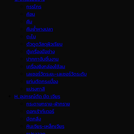
กรรไกร
ค้อน
คีม
คีมย้ำหางปลา
ตะไบ
ตัวดูดวัสดุผิวเรียบ
ตู้เครื่องมือช่าง
ปากกาจับชิ้นงาน
เครื่องยิงกล่องใช้ลม
เลเซอร์วัดระยะ-เลเซอร์วัดระดับ
แท่นตัดกระเบื้อง
แปรงทาสี
H. อุปกรณ์ตัด ขัด เจียร
กระดาษทราย-ผ้าทราย
ดอกเร้าท์เตอร์
มีดกลึง
หินเจียร-เหล็กเจียร
แปรงลวด