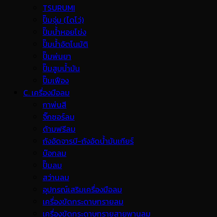
TSURUMI
ปั๊มจุ่ม (ไดโว่)
ปั๊มน้ำหอยโข่ง
ปั๊มน้ำอัตโนมัติ
ปั๊มพ่นยา
ปั๊มสูบน้ำมัน
ปั๊มเฟือง
C. เครื่องมือลม
กาพ่นสี
จิ๊กซอร์ลม
ด้ามฟรีลม
ถังอัดจารบี-ถังอัดน้ำมันเกียร์
บ๊อกลม
ปั๊มลม
สว่านลม
อุปกรณ์เสริมเครื่องมือลม
เครื่องขัดกระดาษทรายลม
เครื่องขัดกระดาษทรายสายพานลม