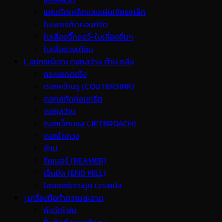
แผ่นตัดเหล็กและแผ่นเจียรเหล็ก
ใบเพชรตัดคอนกรีต
ใบเลื่อยจิ๊กซอว์-ใบเลื่อยอื่นๆ
ใบเลื่อยวงเดือน
I. อุปกรณ์เจาะ ดอกสว่าน ต๊าป กลึง
กระบอกคอริ่ง
ดอกคว้านรู (COUTERSINK)
ดอกสกัดคอนกรีต
ดอกสว่าน
ดอกเจ็ทบอส (JETBROACH)
ดอกไขควง
ต๊าป
รีมเมอร์ (REAMER)
เอ็นมิล (END MILL)
โฮลซอร์เจาะปูน เจาะผนัง
j.เครื่องมือทำความสะอาด
ถังฉีดโฟม