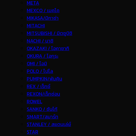
META
MEXCO / เมคโค
MIKASA/มิกาซ่า
MITACHI
MITSUBISHI / มิตซูบิชิ
NACHI / นาชิ
OKAZAKI / โอคาซากิ
OKURA / โอกุระ
OMI / โอมิ
POLO / โปโล
PUMPKIN/พัมคิน
REX / เร็กช์
REXON/เร็กซ่อน
ROWEL
SANKO / ซันโก้
SMART/สมาร์ท
STANLEY / สแตนเล่ย์
STAR