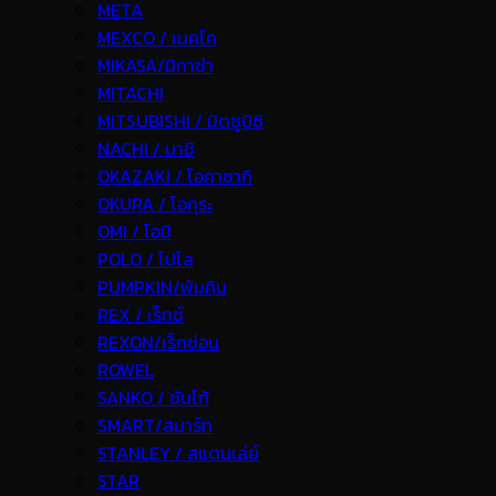
META
MEXCO / เมคโค
MIKASA/มิกาซ่า
MITACHI
MITSUBISHI / มิตซูบิชิ
NACHI / นาชิ
OKAZAKI / โอคาซากิ
OKURA / โอกุระ
OMI / โอมิ
POLO / โปโล
PUMPKIN/พัมคิน
REX / เร็กช์
REXON/เร็กซ่อน
ROWEL
SANKO / ซันโก้
SMART/สมาร์ท
STANLEY / สแตนเล่ย์
STAR