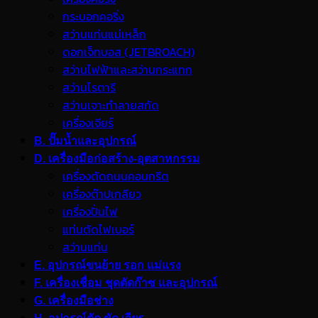
กระบอกคอริ่ง
สว่านแท่นแม่เหล็ก
ดอกเจ็ทบอส (JETBROACH)
สว่านไฟฟ้าและสว่านกระแทก
สว่านโรตารี
สว่านเจาะทำลายสกัด
เครื่องเจียร์
B. ปั๊มน้ำและอุปกรณ์
D. เครื่องมือก่อสร้าง-อุตสาหกรรม
เครื่องตัดถนนคอนกรีต
เครื่องต๊าปเกลียว
เครื่องปั่นไฟ
แท่นตัดไฟเบอร์
สว่านแท่น
E. อุปกรณ์ขนย้าย รอก แม่แรง
F. เครื่องเชื่อม ชุดตัดก๊าซ และอุปกรณ์
G. เครื่องมือช่าง