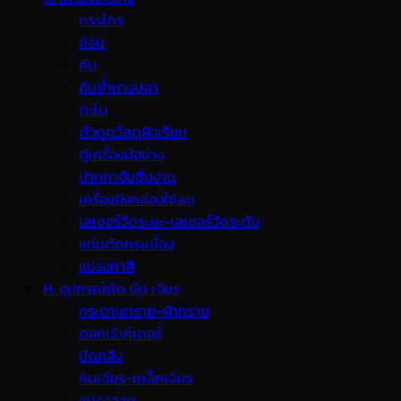
กรรไกร
ค้อน
คีม
คีมย้ำหางปลา
ตะไบ
ตัวดูดวัสดุผิวเรียบ
ตู้เครื่องมือช่าง
ปากกาจับชิ้นงาน
เครื่องยิงกล่องใช้ลม
เลเซอร์วัดระยะ-เลเซอร์วัดระดับ
แท่นตัดกระเบื้อง
แปรงทาสี
H. อุปกรณ์ตัด ขัด เจียร
กระดาษทราย-ผ้าทราย
ดอกเร้าท์เตอร์
มีดกลึง
หินเจียร-เหล็กเจียร
แปรงลวด