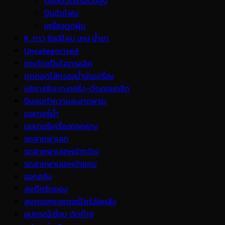
ปั้มอัดฉีดแรงดันสูง
ปืนฉีดโฟม
เครื่องดูดฝุ่น
K. กาว ซิลลิโคน เทป น้ำยา
Uncategorized
ชุดดัดแป๊บไฮดรอลิค
ชุดถอดไส้กรองน้ำมันเครื่อง
บริการรับเจาะคอริ่ง-ตัดคอนกรีต
ปืนลมทำความสะอาดพรม
มอเตอร์น้ำ
มอเตอร์เครื่องถอดยาง
รถลากพาเลท
รถลากพาเลทหน้ากว้าง
รถลากพาเลทหน้าแคบ
รอกสลิง
สแต๊กรัดของ
สแตนยกมอเตอร์ไซร์ล้อหลัง
อุปกรณ์เชื่อม ตัดก๊าซ