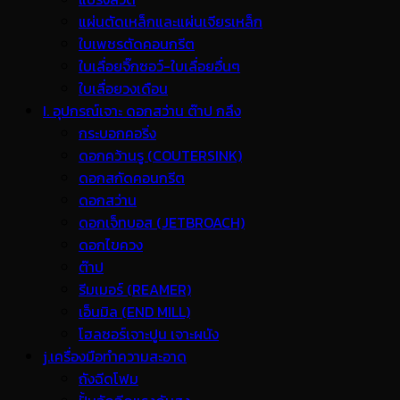
แผ่นตัดเหล็กและแผ่นเจียรเหล็ก
ใบเพชรตัดคอนกรีต
ใบเลื่อยจิ๊กซอว์-ใบเลื่อยอื่นๆ
ใบเลื่อยวงเดือน
I. อุปกรณ์เจาะ ดอกสว่าน ต๊าป กลึง
กระบอกคอริ่ง
ดอกคว้านรู (COUTERSINK)
ดอกสกัดคอนกรีต
ดอกสว่าน
ดอกเจ็ทบอส (JETBROACH)
ดอกไขควง
ต๊าป
รีมเมอร์ (REAMER)
เอ็นมิล (END MILL)
โฮลซอร์เจาะปูน เจาะผนัง
j.เครื่องมือทำความสะอาด
ถังฉีดโฟม