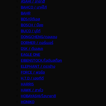
ASAHI / อาซาฮี
BAHCO / บาห์โก้
BAHR
BDS/บีดีเอส
BOSCH / บ๊อช
BUCO / บูโก้
DONGCHENG/ดองเชง
DORMER / ดอร์เมอร์
DSK / ดีเอสเค
EAGLE ONE
EIBENSTOCK/ไอบีนสต๊อก
ELEPHANT / ตราช้าง
FORCE / ฟอร์ช
H.T.D / เอชทีดี
HARRIS
HAWK / ฮาค์ว
HOBAYASHI/โฮบายาชิ
HONIKO