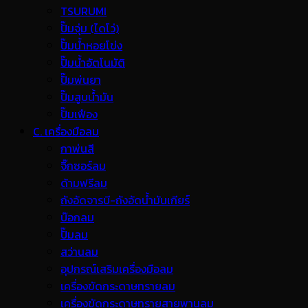
TSURUMI
ปั๊มจุ่ม (ไดโว่)
ปั๊มน้ำหอยโข่ง
ปั๊มน้ำอัตโนมัติ
ปั๊มพ่นยา
ปั๊มสูบน้ำมัน
ปั๊มเฟือง
C. เครื่องมือลม
กาพ่นสี
จิ๊กซอร์ลม
ด้ามฟรีลม
ถังอัดจารบี-ถังอัดน้ำมันเกียร์
บ๊อกลม
ปั๊มลม
สว่านลม
อุปกรณ์เสริมเครื่องมือลม
เครื่องขัดกระดาษทรายลม
เครื่องขัดกระดาษทรายสายพานลม