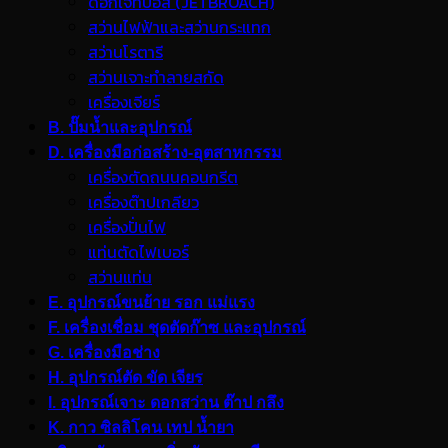
ดอกเจ็ทบอส (JETBROACH)
สว่านไฟฟ้าและสว่านกระแทก
สว่านโรตารี
สว่านเจาะทำลายสกัด
เครื่องเจียร์
B. ปั๊มน้ำและอุปกรณ์
D. เครื่องมือก่อสร้าง-อุตสาหกรรม
เครื่องตัดถนนคอนกรีต
เครื่องต๊าปเกลียว
เครื่องปั่นไฟ
แท่นตัดไฟเบอร์
สว่านแท่น
E. อุปกรณ์ขนย้าย รอก แม่แรง
F. เครื่องเชื่อม ชุดตัดก๊าซ และอุปกรณ์
G. เครื่องมือช่าง
H. อุปกรณ์ตัด ขัด เจียร
I. อุปกรณ์เจาะ ดอกสว่าน ต๊าป กลึง
K. กาว ซิลลิโคน เทป น้ำยา