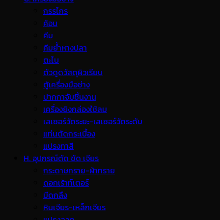
กรรไกร
ค้อน
คีม
คีมย้ำหางปลา
ตะไบ
ตัวดูดวัสดุผิวเรียบ
ตู้เครื่องมือช่าง
ปากกาจับชิ้นงาน
เครื่องยิงกล่องใช้ลม
เลเซอร์วัดระยะ-เลเซอร์วัดระดับ
แท่นตัดกระเบื้อง
แปรงทาสี
H. อุปกรณ์ตัด ขัด เจียร
กระดาษทราย-ผ้าทราย
ดอกเร้าท์เตอร์
มีดกลึง
หินเจียร-เหล็กเจียร
แปรงลวด