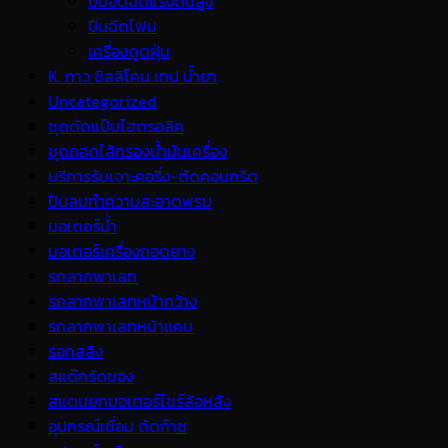
ปั้มอัดฉีดแรงดันสูง
ปืนฉีดโฟม
เครื่องดูดฝุ่น
K. กาว ซิลลิโคน เทป น้ำยา
Uncategorized
ชุดดัดแป๊บไฮดรอลิค
ชุดถอดไส้กรองน้ำมันเครื่อง
บริการรับเจาะคอริ่ง-ตัดคอนกรีต
ปืนลมทำความสะอาดพรม
มอเตอร์น้ำ
มอเตอร์เครื่องถอดยาง
รถลากพาเลท
รถลากพาเลทหน้ากว้าง
รถลากพาเลทหน้าแคบ
รอกสลิง
สแต๊กรัดของ
สแตนยกมอเตอร์ไซร์ล้อหลัง
อุปกรณ์เชื่อม ตัดก๊าซ