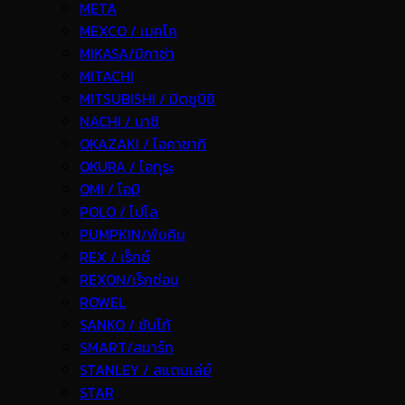
META
MEXCO / เมคโค
MIKASA/มิกาซ่า
MITACHI
MITSUBISHI / มิตซูบิชิ
NACHI / นาชิ
OKAZAKI / โอคาซากิ
OKURA / โอกุระ
OMI / โอมิ
POLO / โปโล
PUMPKIN/พัมคิน
REX / เร็กช์
REXON/เร็กซ่อน
ROWEL
SANKO / ซันโก้
SMART/สมาร์ท
STANLEY / สแตนเล่ย์
STAR