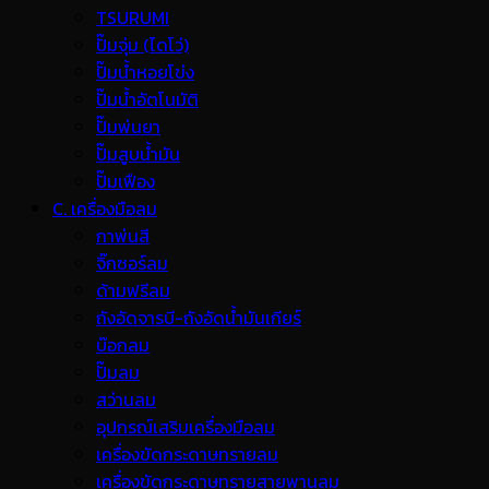
TSURUMI
ปั๊มจุ่ม (ไดโว่)
ปั๊มน้ำหอยโข่ง
ปั๊มน้ำอัตโนมัติ
ปั๊มพ่นยา
ปั๊มสูบน้ำมัน
ปั๊มเฟือง
C. เครื่องมือลม
กาพ่นสี
จิ๊กซอร์ลม
ด้ามฟรีลม
ถังอัดจารบี-ถังอัดน้ำมันเกียร์
บ๊อกลม
ปั๊มลม
สว่านลม
อุปกรณ์เสริมเครื่องมือลม
เครื่องขัดกระดาษทรายลม
เครื่องขัดกระดาษทรายสายพานลม