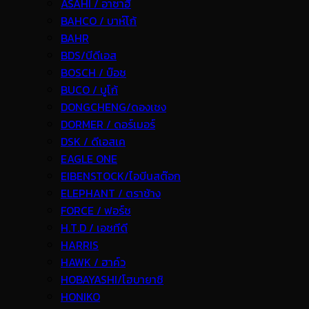
ASAHI / อาซาฮี
BAHCO / บาห์โก้
BAHR
BDS/บีดีเอส
BOSCH / บ๊อช
BUCO / บูโก้
DONGCHENG/ดองเชง
DORMER / ดอร์เมอร์
DSK / ดีเอสเค
EAGLE ONE
EIBENSTOCK/ไอบีนสต๊อก
ELEPHANT / ตราช้าง
FORCE / ฟอร์ช
H.T.D / เอชทีดี
HARRIS
HAWK / ฮาค์ว
HOBAYASHI/โฮบายาชิ
HONIKO