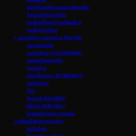
แผ่นตัดเหล็กและแผ่นเจียรเหล็ก
ใบเพชรตัดคอนกรีต
ใบเลื่อยจิ๊กซอว์-ใบเลื่อยอื่นๆ
ใบเลื่อยวงเดือน
I. อุปกรณ์เจาะ ดอกสว่าน ต๊าป กลึง
กระบอกคอริ่ง
ดอกคว้านรู (COUTERSINK)
ดอกสกัดคอนกรีต
ดอกสว่าน
ดอกเจ็ทบอส (JETBROACH)
ดอกไขควง
ต๊าป
รีมเมอร์ (REAMER)
เอ็นมิล (END MILL)
โฮลซอร์เจาะปูน เจาะผนัง
j.เครื่องมือทำความสะอาด
ถังฉีดโฟม