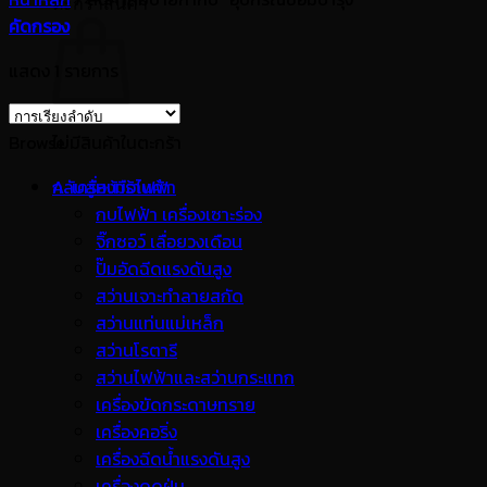
ตะกร้าสินค้า
คัดกรอง
แสดง 1 รายการ
Browse
ไม่มีสินค้าในตะกร้า
กลับสู่หน้าร้านค้า
A. เครื่องมือไฟฟ้า
กบไฟฟ้า เครื่องเซาะร่อง
จิ๊กซอว์ เลื่อยวงเดือน
ปั๊มอัดฉีดแรงดันสูง
สว่านเจาะทำลายสกัด
สว่านแท่นแม่เหล็ก
สว่านโรตารี
สว่านไฟฟ้าและสว่านกระแทก
เครื่องขัดกระดาษทราย
เครื่องคอริ่ง
เครื่องฉีดน้ำแรงดันสูง
เครื่องดูดฝุ่น