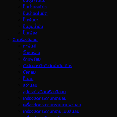
ปั๊มจุ่ม (ไดโว่)
ปั๊มน้ำหอยโข่ง
ปั๊มน้ำอัตโนมัติ
ปั๊มพ่นยา
ปั๊มสูบน้ำมัน
ปั๊มเฟือง
C. เครื่องมือลม
กาพ่นสี
จิ๊กซอร์ลม
ด้ามฟรีลม
ถังอัดจารบี-ถังอัดน้ำมันเกียร์
บ๊อกลม
ปั๊มลม
สว่านลม
อุปกรณ์เสริมเครื่องมือลม
เครื่องขัดกระดาษทรายลม
เครื่องขัดกระดาษทรายสายพานลม
เครื่องขัดกระดาษทรายแบบสั่นลม