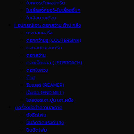
ใบเพชรตัดคอนกรีต
ใบเลื่อยจิ๊กซอว์-ใบเลื่อยอื่นๆ
ใบเลื่อยวงเดือน
I. อุปกรณ์เจาะ ดอกสว่าน ต๊าป กลึง
กระบอกคอริ่ง
ดอกคว้านรู (COUTERSINK)
ดอกสกัดคอนกรีต
ดอกสว่าน
ดอกเจ็ทบอส (JETBROACH)
ดอกไขควง
ต๊าป
รีมเมอร์ (REAMER)
เอ็นมิล (END MILL)
โฮลซอร์เจาะปูน เจาะผนัง
j.เครื่องมือทำความสะอาด
ถังฉีดโฟม
ปั้มอัดฉีดแรงดันสูง
ปืนฉีดโฟม