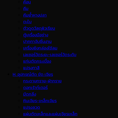
ค้อน
คีม
คีมย้ำหางปลา
ตะไบ
ตัวดูดวัสดุผิวเรียบ
ตู้เครื่องมือช่าง
ปากกาจับชิ้นงาน
เครื่องยิงกล่องใช้ลม
เลเซอร์วัดระยะ-เลเซอร์วัดระดับ
แท่นตัดกระเบื้อง
แปรงทาสี
H. อุปกรณ์ตัด ขัด เจียร
กระดาษทราย-ผ้าทราย
ดอกเร้าท์เตอร์
มีดกลึง
หินเจียร-เหล็กเจียร
แปรงลวด
แผ่นตัดเหล็กและแผ่นเจียรเหล็ก